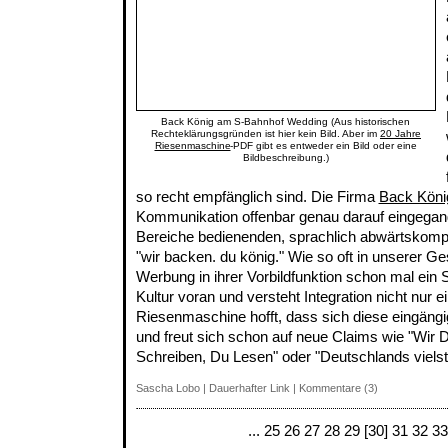
Back König am S-Bahnhof Wedding (Aus historischen
Rechteklärungsgründen ist hier kein Bild. Aber im
20 Jahre
Riesenmaschine
-PDF gibt es entweder ein Bild oder eine
Bildbeschreibung.)
so recht empfänglich sind. Die Firma
Back Köni
Kommunikation offenbar genau darauf eingegang
Bereiche bedienenden, sprachlich abwärtskompa
"wir backen. du könig." Wie so oft in unserer Ges
Werbung in ihrer Vorbildfunktion schon mal ein S
Kultur voran und versteht Integration nicht nur ei
Riesenmaschine hofft, dass sich diese eingäng
und freut sich schon auf neue Claims wie "Wir 
Schreiben, Du Lesen" oder "Deutschlands vielste
Sascha Lobo
|
Dauerhafter Link
|
Kommentare (3)
...
25
26
27
28
29
[30]
31
32
33