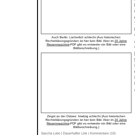
Auch Berlin: Lächerlich schlecht (Aus historischen
Rechteklärungsgründen ist hier kein Bild. Aber im
20 Jahre
Riesenmaschine
-PDF gibt es entweder ein Bild oder eine
Bildbeschreibung.)
Zingst an der Ostsee: Irrwitzig schlecht (Aus historischen
Rechteklärungsgründen ist hier kein Bild. Aber im
20 Jahre
Riesenmaschine
-PDF gibt es entweder ein Bild oder eine
Bildbeschreibung.)
Sascha Lobo
|
Dauerhafter Link
|
Kommentare (10)