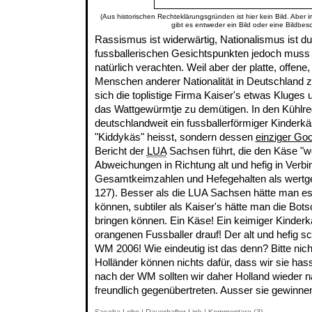
(Aus historischen Rechteklärungsgründen ist hier kein Bild. Aber 
gibt es entweder ein Bild oder eine Bildbes
Rassismus ist widerwärtig, Nationalismus ist d
fussballerischen Gesichtspunkten jedoch muss
natürlich verachten. Weil aber der platte, offene,
Menschen anderer Nationalität in Deutschland zu
sich die toplistige Firma Kaiser's etwas Kluges
das Wattgewürmtje zu demütigen. In den Kühlreg
deutschlandweit ein fussballerförmiger Kinderkä
"Kiddykäs" heisst, sondern dessen
einziger Goo
Bericht der
LUA
Sachsen führt, die den Käse "
Abweichungen in Richtung alt und hefig in Verb
Gesamtkeimzahlen und Hefegehalten als wertgemi
127). Besser als die LUA Sachsen hätte man es
können, subtiler als Kaiser's hätte man die Botsc
bringen können. Ein Käse! Ein keimiger Kinderk
orangenen Fussballer drauf! Der alt und hefig s
WM 2006! Wie eindeutig ist das denn? Bitte nic
Holländer können nichts dafür, dass wir sie ha
nach der WM sollten wir daher Holland wieder n
freundlich gegenübertreten. Ausser sie gewinne