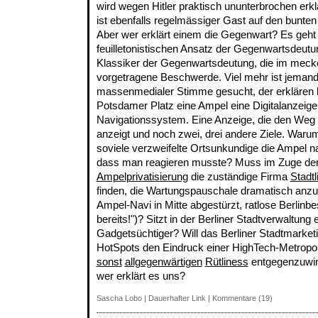
wird wegen Hitler praktisch ununterbrochen erkl
ist ebenfalls regelmässiger Gast auf den bunten
Aber wer erklärt einem die Gegenwart? Es geht
feuilletonistischen Ansatz der Gegenwartsdeutu
Klassiker der Gegenwartsdeutung, die im mecke
vorgetragene Beschwerde. Viel mehr ist jemand 
massenmedialer Stimme gesucht, der erklären 
Potsdamer Platz eine Ampel eine Digitalanzeige
Navigationssystem. Eine Anzeige, die den Weg 
anzeigt und noch zwei, drei andere Ziele. Waru
soviele verzweifelte Ortsunkundige die Ampel 
dass man reagieren musste? Muss im Zuge de
Ampelprivatisierung
die zuständige Firma
Stadt
finden, die Wartungspauschale dramatisch anzuh
Ampel-Navi in Mitte abgestürzt, ratlose Berlinb
bereits!")? Sitzt in der Berliner Stadtverwaltung 
Gadgetsüchtiger? Will das Berliner Stadtmarketi
HotSpots den Eindruck einer HighTech-Metropo
sonst
allgegenwärtigen
Rütliness
entgegenzuwirk
wer erklärt es uns?
Sascha Lobo
|
Dauerhafter Link
|
Kommentare (19)