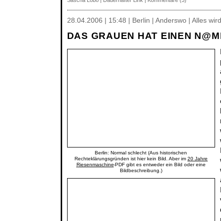
Sascha Lobo
|
Dauerhafter Link
|
Kommentare (3)
28.04.2006 | 15:48 | Berlin | Anderswo | Alles wird
DAS GRAUEN HAT EINEN N@M
Berlin: Normal schlecht (Aus historischen
Rechteklärungsgründen ist hier kein Bild. Aber im
20 Jahre
Riesenmaschine
-PDF gibt es entweder ein Bild oder eine
Bildbeschreibung.)