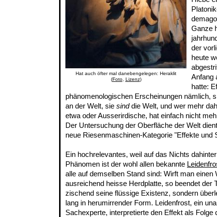
Platonik
demago
Ganze h
jahrhun
der vor
heute w
abgestr
Hat auch öfter mal danebengelegen: Heraklit
Anfang 
(
Foto
,
Lizenz
)
hatte: 
phänomenologischen Erscheinungen nämlich, si
an der Welt, sie
sind
die Welt, und wer mehr dah
etwa oder Ausserirdische, hat einfach nicht meh
Der Untersuchung der Oberfläche der Welt dien
neue Riesenmaschinen-Kategorie "Effekte und
Ein hochrelevantes, weil auf das Nichts dahint
Phänomen ist der wohl allen bekannte
Leidenfro
alle auf demselben Stand sind: Wirft man einen 
ausreichend heisse Herdplatte, so beendet der T
zischend seine flüssige Existenz, sondern überl
lang in herumirrender Form. Leidenfrost, ein un
Sachexperte, interpretierte den Effekt als Folge