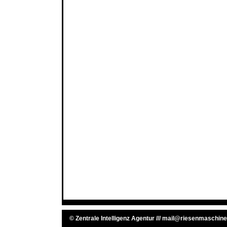
©
Zentrale Intelligenz Agentur
///
mail@riesenmaschine