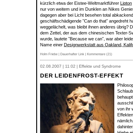
kürzlich etwa der Eistee-Weltmarktführer
Lipton
nur von weitem und im Dunklen an Nikes Genies
dagegen aber bei Licht besehen total abkackend
geschäftschädigende "Can do that" angedreht ha
weggelächelt, was bleibt ihnen anderes übrig? De
dem Zettel, der aus dem chinesischen Texter-S
wurde, lautete "Because we can", war aber leid
Name einer
Designwerkstatt aus Oakland, Kalif
Holm Friebe
|
Dauerhafter Link
|
Kommentare (21)
02.08.2007 | 11:02 | Effekte und Syndrome
DER LEIDENFROST-EFFEKT
Philosop
Schlaub
behaupt
ausschl
von ihr
Effekte
nämlich
dahinter
Hiebe e