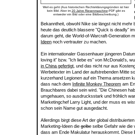
Weil es geht (Aus historischen Rechteklärungsgründen ist hier
kein Bild. Aber im
20 Jahre Riesenmaschine
-PDF gibt es
entweder ein Bild oder eine Bildbeschreibung.)
Bekanntheit, obwohl Nike sie längst nicht mehr 
heute das deutlich blassere "Quick is deadly" im
darum geht, die World-of-Warcraft-Generation m
Ideen
noch vertrauter zu machen.
Ein internationaler Gassenhauer jüngeren Datum
loving it" bzw. "Ich liebe es" von McDonald's, 
in China gefertigt
, und das nicht nur aus Kosteng
Werbetexter im Land der aufstrebenden Mitte so
kurzerhand Legionen auf ein Thema ansetzen ka
dass nach dem
Infinite Monkey Theorem
am En
Brauchbares dabei sein wird. "Die Chinesen ha
umgehauen, so ausdrucksstark und fröhlich ware
Marketingchef Larry Light, und der muss es wisse
schon sein Name gut ausgedacht.
Allerdings birgt diese Art der global distribuierte
Marketing-Ideen die
gelbe
selbe Gefahr wie die
dass am Ende Makulatur herauskommt. Diese 