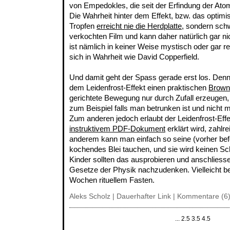
von Empedokles, die seit der Erfindung der Atom
Die Wahrheit hinter dem Effekt, bzw. das optimi
Tropfen
erreicht nie die Herdplatte
, sondern sch
verkochten Film und kann daher natürlich gar n
ist nämlich in keiner Weise mystisch oder gar r
sich in Wahrheit wie David Copperfield.
Und damit geht der Spass gerade erst los. Den
dem Leidenfrost-Effekt einen praktischen
Brown
gerichtete Bewegung nur durch Zufall erzeugen, 
zum Beispiel falls man betrunken ist und nicht 
Zum anderen jedoch erlaubt der Leidenfrost-Effe
instruktivem PDF-Dokument
erklärt wird, zahlr
anderem kann man einfach so seine (vorher bef
kochendes Blei tauchen, und sie wird keinen S
Kinder sollten das ausprobieren und anschliesse
Gesetze der Physik nachzudenken. Vielleicht beg
Wochen rituellem Fasten.
Aleks Scholz |
Dauerhafter Link
|
Kommentare (6
...
2.5
3.5
4.5