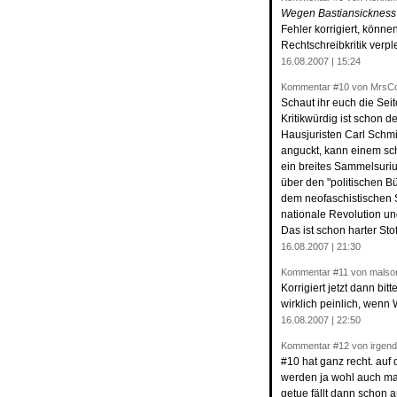
Wegen Bastiansickness a
Fehler korrigiert, könne
Rechtschreibkritik verp
16.08.2007 | 15:24
Kommentar
#10
von MrsCo
Schaut ihr euch die Seit
Kritikwürdig ist schon
Hausjuristen Carl Schmi
anguckt, kann einem sch
ein breites Sammelsuriu
über den "politischen B
dem neofaschistischen S
nationale Revolution un
Das ist schon harter St
16.08.2007 | 21:30
Kommentar
#11
von malso
Korrigiert jetzt dann bi
wirklich peinlich, wenn 
16.08.2007 | 22:50
Kommentar
#12
von irgen
#10 hat ganz recht. auf 
werden ja wohl auch mal
getue fällt dann schon 