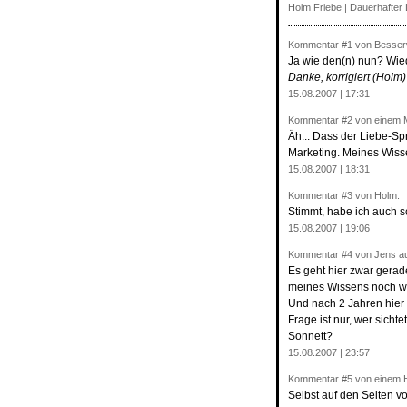
Holm Friebe
|
Dauerhafter 
Kommentar
#1
von Besser
Ja wie den(n) nun? Wi
Danke, korrigiert (Holm)
15.08.2007 | 17:31
Kommentar
#2
von einem 
Äh... Dass der Liebe-Sp
Marketing. Meines Wis
15.08.2007 | 18:31
Kommentar
#3
von Holm:
Stimmt, habe ich auch sc
15.08.2007 | 19:06
Kommentar
#4
von Jens au
Es geht hier zwar gera
meines Wissens noch wei
Und nach 2 Jahren hier 
Frage ist nur, wer sich
Sonnett?
15.08.2007 | 23:57
Kommentar
#5
von einem H
Selbst auf den Seiten 