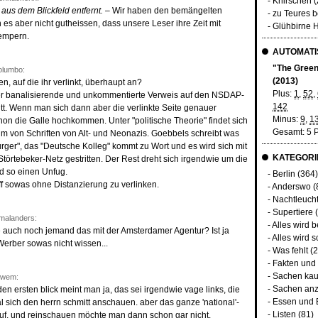
- Knirschen 
us dem Blickfeld entfernt.
– Wir haben den bemängelten
- zu Teures 
n es aber nicht gutheissen, dass unsere Leser ihre Zeit mit
- Glühbirne 
lempern.
AUTOMATIS
"The Green 
lumbo:
(2013)
en, auf die ihr verlinkt, überhaupt an?
Plus:
1
,
52
,
 der banalisierende und unkommentierte Verweis auf den NSDAP-
142
tt. Wenn man sich dann aber die verlinkte Seite genauer
Minus:
9
,
1
on die Galle hochkommen. Unter "politische Theorie" findet sich
Gesamt: 5 
m von Schriften von Alt- und Neonazis. Goebbels schreibt was
ürger", das "Deutsche Kolleg" kommt zu Wort und es wird sich mit
KATEGORI
törtebeker-Netz gestritten. Der Rest dreht sich irgendwie um die
d so einen Unfug.
-
Berlin
(364)
off sowas ohne Distanzierung zu verlinken.
-
Anderswo
(
-
Nachtleuch
-
Supertiere
(
malanders:
-
Alles wird 
tte auch noch jemand das mit der Amsterdamer Agentur? Ist ja
-
Alles wird s
Werber sowas nicht wissen...
-
Was fehlt
(2
-
Fakten und
-
Sachen kau
dwem:
-
Sachen anz
den ersten blick meint man ja, das sei irgendwie vage links, die
-
Essen und 
 sich den herrn schmitt anschauen. aber das ganze 'national'-
-
Listen
(81)
auf, und reinschauen möchte man dann schon gar nicht.