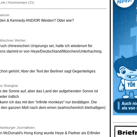
Link
|
Kommentare (21)
wisser:
eden & Kennedy AND/OR Weiden? Oder wie?
Münchner Werber:
ruch chinesischen Ursprungs sei, halte ich wiederum für
sens stammt er von Heye/Deutschland/München/Unterhaching.
hon gehört. Aber der Text der Berliner sagt Gegenteiliges.
s Shanghai:
de die Sonne auf, aber das Land der aufgehenden Sonne ist
ter östlich.
kann ich das mit den "infinite monkeys" nur bestätigen. Die
tet den ganzen Müll nach dem einen (wahrscheinlich bleihaltigen)
amburger Journalisten:
von McDonald's Hong Kong wurde Heye & Partner als Erfinder