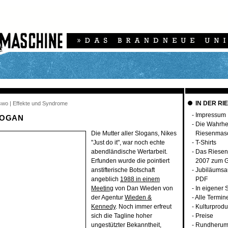
IN DER RI
rswo | Effekte und Syndrome
-
Impressum
LOGAN
-
Die Wahrhei
Die Mutter aller Slogans, Nikes
Riesenmas
"Just do it", war noch echte
-
T-Shirts
abendländische Wertarbeit.
-
Das Riesen
Erfunden wurde die pointiert
2007 zum G
anstifterische Botschaft
-
Jubiläumsa
angeblich
1988 in einem
PDF
Meeting
von Dan Wieden von
-
In eigener 
der Agentur
Wieden &
-
Alle Termin
Kennedy
. Noch immer erfreut
-
Kulturprodu
sich die Tagline hoher
-
Preise
ungestützter Bekanntheit,
-
Rundherum