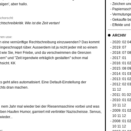
-
Zeichen un
lgen', aber hallo.
-
Papierrasc
-
Vermutunge
chorschl:
-
Gekaufte b
schreibkritik. Wie ist die Zeit vertan!
-
Effekte un
ARCHIV
hen usw:
en eine vernünftige Rechtschreibung einzuwenden? Das kommt
- 2020:
02
0
eingeschnappt rüber. Ausserdem ist ja nicht jeder mit so einem
- 2019:
07
 wie Sie, Herr Friebe, und da verschwimmen die Grenzen
- 2018:
07
0
ern" und "Zeit irgendwie erträglich gestalten" schon mal
- 2017:
01
chsicht. KK
- 2016:
01
0
- 2015:
08
0
- 2014:
01
0
- 2013:
01
0
as geht alles automatisiert. Eine Default-Einstellung der
- 2012:
02
0
chts dran machen.
11
12
- 2011:
01
02
- 2010:
01
0
10
11
12
 nem Jahr mal wieder bei der Riesenmaschine vorbei und was
- 2009:
01
0
lben Haufen Humor, garniert mit verlinkter Nazischeisse. Servus,
10
11
12
ieder...
- 2008:
01
0
10
11
12
ei: