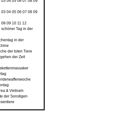
2
03
04
05
06
07
08
09
2
03
04
05
06
07
08
09
7
08
09
10
11
12
n schöner Tag in der
rchentag in der
chine
che der toten Tiere
rgehen der Zeit
nskettenmassaker
ztag
underwaffenwoche
hntag
rea & Vietnam
ste der Sonstigen
esentiere