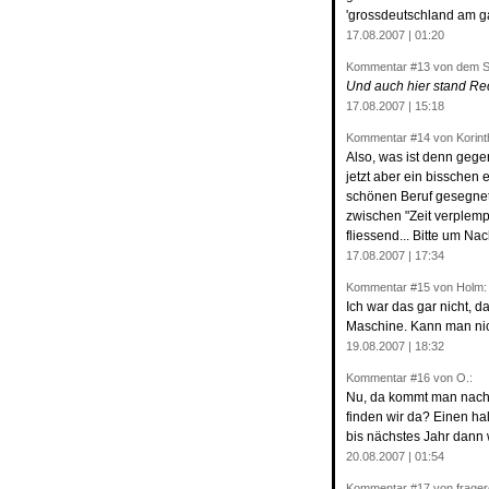
'grossdeutschland am ga
17.08.2007 | 01:20
Kommentar
#13
von dem S
Und auch hier stand Recht
17.08.2007 | 15:18
Kommentar
#14
von Korint
Also, was ist denn geg
jetzt aber ein bisschen 
schönen Beruf gesegnet
zwischen "Zeit verplemp
fliessend... Bitte um Na
17.08.2007 | 17:34
Kommentar
#15
von Holm:
Ich war das gar nicht, d
Maschine. Kann man ni
19.08.2007 | 18:32
Kommentar
#16
von O.:
Nu, da kommt man nach
finden wir da? Einen ha
bis nächstes Jahr dann w
20.08.2007 | 01:54
Kommentar
#17
von frager