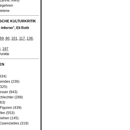
(Zähne, Kies)
begehren
Helene
CHE KULTURKRITIK
Inferno", Eli Roth
69
,
80
,
101
,
117
,
138
,
3
,
197
Punkte
EN
834)
tendes
(236)
325)
besser
(943)
chlechter
(288)
63)
 Figuren
(439)
fen
(553)
iehen
(145)
Essenzielles
(319)