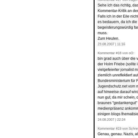
Sehe ich das richtig, das
Kommentar-Kritik an den
Falls ich in der Eile n
es bedauern, da ich di
begeisterungswürdig fa
muss.
Zum Heulen.
23.08.2007 | 11:16
Kommentar
#18
von oO:
bin grad auch über die ve
der Holm Friebe (sollte i
vielgefeierter jornalist 
ziemlich unreflektiert a
Bundesministerium für 
Jugendschutz.net vom 
auf hinweise darauf wird 
nun gut, da mir schein,
braunes "gedankengut" z
medienpräsenz ankommt,
einigen blogs thematisi
24.08.2007 | 22:24
Kommentar
#19
von Schre
Genau, genau. Nazis, al