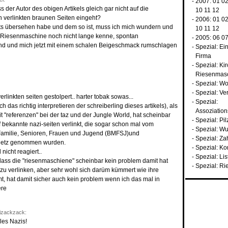
- 2007:
01
0
s der Autor des obigen Artikels gleich gar nicht auf die
10
11
12
 verlinkten braunen Seiten eingeht?
- 2006:
01
0
ichts übersehen habe und dem so ist, muss ich mich wundern und
10
11
12
e Riesenmaschine noch nicht lange kenne, spontan
- 2005:
06
0
nd und mich jetzt mit einem schalen Beigeschmack rumschlagen
-
Spezial: Ei
Firma
-
Spezial: Ki
Riesenmas
-
Spezial: Wo
-
Spezial: Ve
rlinkten seiten gestolpert.. harter tobak sowas...
-
Spezial:
ch das richtig interpretieren der schreiberling dieses artikels), als
Assoziatio
mit "referenzen" bei der taz und der Jungle World, hat scheinbar
-
Spezial: Pil
uf bekannte nazi-seiten verlinkt, die sogar schon mal vom
-
Spezial: W
Familie, Senioren, Frauen und Jugend (BMFSJ)und
-
Spezial: Za
netz genommen wurden.
-
Spezial: Ko
nicht reagiert..
-
Spezial: Li
 dass die "riesenmaschiene" scheinbar kein problem damit hat
-
Spezial: Ri
u verlinken, aber sehr wohl sich darüm kümmert wie ihre
 hat damit sicher auch kein problem wenn ich das mal in
ere
izackzack:
les Nazis!