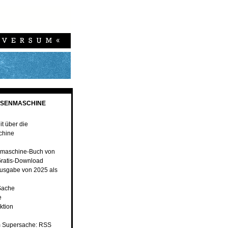
ESENMASCHINE
t über die
chine
maschine-Buch von
ratis-Download
usgabe von 2025 als
Sache
e
ktion
 Supersache: RSS