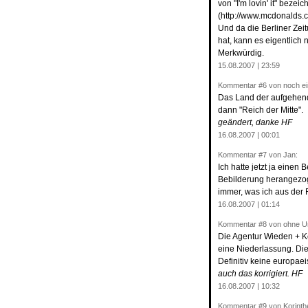
von "I'm lovin' it" bezeic
(http://www.mcdonalds.
Und da die Berliner Zei
hat, kann es eigentlich
Merkwürdig.
15.08.2007 | 23:59
Kommentar
#6
von noch ei
Das Land der aufgehend
dann "Reich der Mitte".
geändert, danke HF
16.08.2007 | 00:01
Kommentar
#7
von Jan:
Ich hatte jetzt ja einen 
Bebilderung herangezog
immer, was ich aus der 
16.08.2007 | 01:14
Kommentar
#8
von ohne Uml
Die Agentur Wieden + K
eine Niederlassung. Die
Definitiv keine europaei
auch das korrigiert. HF
16.08.2007 | 10:32
Kommentar
#9
von Korinth