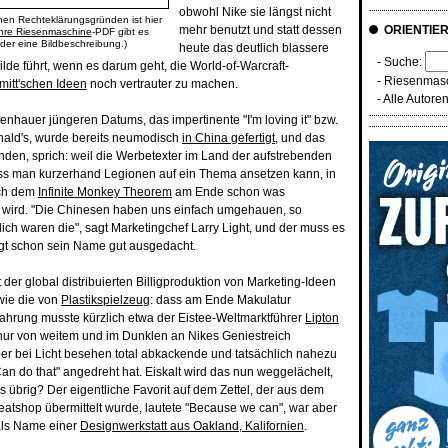
obwohl Nike sie längst nicht
chen Rechteklärungsgründen ist hier
mehr benutzt und statt dessen
ORIENTIE
hre Riesenmaschine
-PDF gibt es
oder eine Bildbeschreibung.)
heute das deutlich blassere
- Suche:
ilde führt, wenn es darum geht, die World-of-Warcraft-
-
Riesenmasc
mitt'schen Ideen
noch vertrauter zu machen.
-
Alle Autore
enhauer jüngeren Datums, das impertinente "I'm loving it" bzw.
nald's, wurde bereits neumodisch
in China gefertigt
, und das
nden, sprich: weil die Werbetexter im Land der aufstrebenden
dass man kurzerhand Legionen auf ein Thema ansetzen kann, in
ach dem
Infinite Monkey Theorem
am Ende schon was
 wird. "Die Chinesen haben uns einfach umgehauen, so
lich waren die", sagt Marketingchef Larry Light, und der muss es
ingt schon sein Name gut ausgedacht.
rt der global distribuierten Billigproduktion von Marketing-Ideen
wie die von
Plastikspielzeug
: dass am Ende Makulatur
ahrung musste kürzlich etwa der Eistee-Weltmarktführer
Lipton
r von weitem und im Dunklen an Nikes Geniestreich
er bei Licht besehen total abkackende und tatsächlich nahezu
n do that" angedreht hat. Eiskalt wird das nun weggelächelt,
s übrig? Der eigentliche Favorit auf dem Zettel, der aus dem
atshop übermittelt wurde, lautete "Because we can", war aber
als Name einer
Designwerkstatt aus Oakland, Kalifornien
.