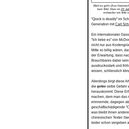
Weil es geht (Aus historis
kein Bild. Aber im
20 Ja
entweder ein Bild 
"Quick is deadly" im Sch
Generation mit
Carl Sch
Ein internationaler Gass
"Ich liebe es" von McDo
nicht nur aus Kostengrü
Mitte so billig wären, 
der Erwartung, dass n
Brauchbares dabei sein
ausdrucksstark und fröh
wissen, schliesslich kl
Allerdings birgt diese A
die
gelbe
selbe Gefahr 
herauskommt. Diese Erf
machen, dem man das nu
erinnernde, dagegen ab
geschäftschädigende "Ca
was bleibt ihnen andere
chinesischen Texter-Swe
leider schon vergeben 