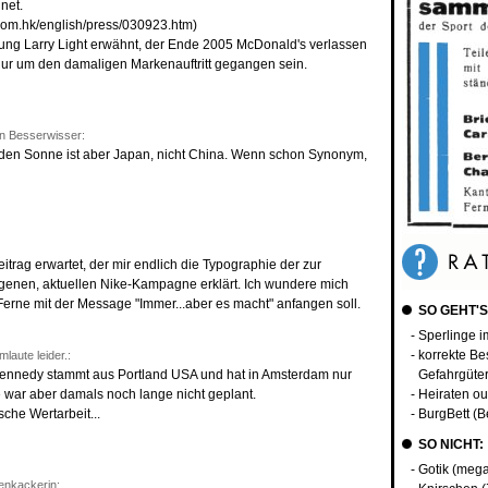
hnet.
com.hk/english/press/030923.htm)
tung Larry Light erwähnt, der Ende 2005 McDonald's verlassen
 nur um den damaligen Markenauftritt gegangen sein.
n Besserwisser:
en Sonne ist aber Japan, nicht China. Wenn schon Synonym,
Beitrag erwartet, der mir endlich die Typographie der zur
enen, aktuellen Nike-Kampagne erklärt. Ich wundere mich
Ferne mit der Message "Immer...aber es macht" anfangen soll.
SO GEHT'S
- Sperlinge i
- korrekte Be
aute leider.:
ennedy stammt aus Portland USA und hat in Amsterdam nur
Gefahrgüte
 war aber damals noch lange nicht geplant.
- Heiraten o
sche Wertarbeit...
- BurgBett (B
SO NICHT:
- Gotik (mega
enkackerin: