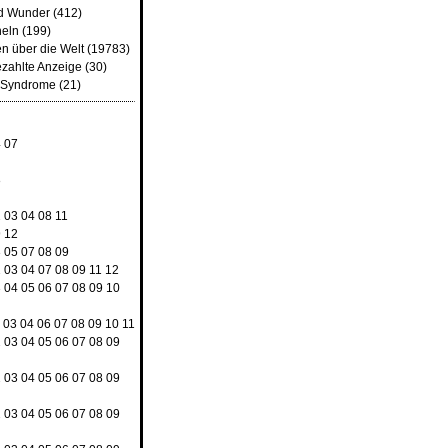
d Wunder
(412)
heln
(199)
n über die Welt
(19783)
ezahlte Anzeige
(30)
d Syndrome
(21)
4
07
8
2
03
04
08
11
9
12
3
05
07
08
09
2
03
04
07
08
09
11
12
3
04
05
06
07
08
09
10
03
04
06
07
08
09
10
11
2
03
04
05
06
07
08
09
2
03
04
05
06
07
08
09
2
03
04
05
06
07
08
09