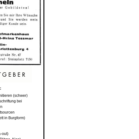
:
mitieren (schwer)
schriftung bei
rn
utsourcen
ett in Burgform)
-out)