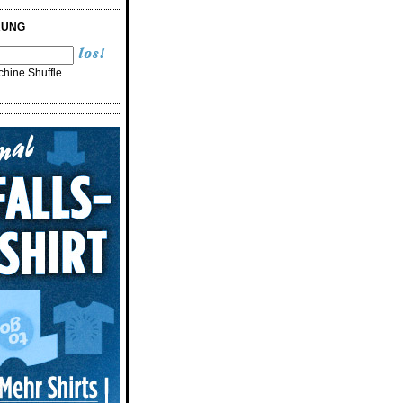
RUNG
hine Shuffle
n