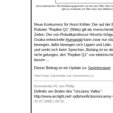
(Aus historischen Rechteklärungsgründen ist hier kein Bild. Aber 
gibt es entweder ein Bild oder eine Bildbes
Neue Konkurrenz für Horst Köhler: Der auf der E
Roboter "Repliee Q1" (Mitte) gilt als menschenä
Zeiten. Der von Robotikprofessor Hirosho Ishigu
Osaka entwickelte
Humanoid
kann zwar nur sit
bewegen, dafür bewegen sich Lippen und Lider, 
und senkt sich beim Sprechen. Bislang ist es d
nicht gelungen, den "Repliee Q1" von elektrisc
lassen ...
Dieser Beitrag ist ein Update zu:
Sextremsport
Holm Friebe
|
Dauerhafter Link
|
Kommentare (1)
Kommentar
#1
von Philip:
Definitiv am Boden des "Uncanny Valley":
http://www.arclight.net/~pdb/nonfiction/uncanny-
31.07.2005 | 05:52