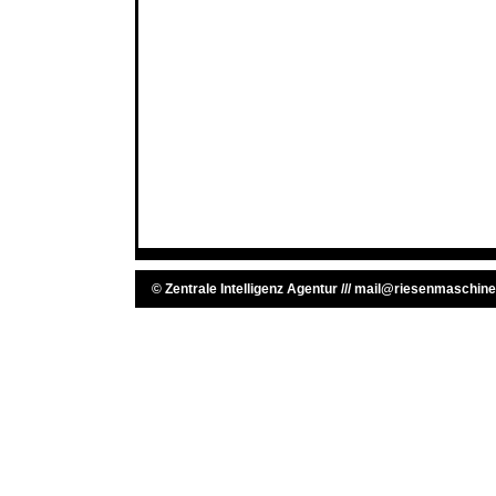
©
Zentrale Intelligenz Agentur
///
mail@riesenmaschine