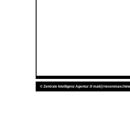
©
Zentrale Intelligenz Agentur
///
mail@riesenmaschine