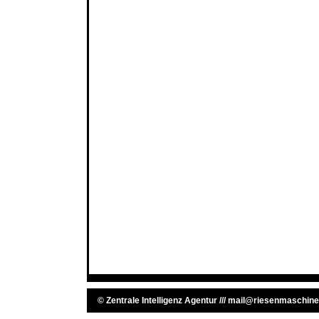
©
Zentrale Intelligenz Agentur
///
mail@riesenmaschine