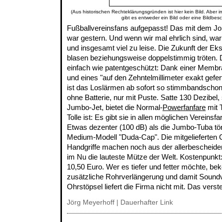
(Aus historischen Rechteklärungsgründen ist hier kein Bild. Aber 
gibt es entweder ein Bild oder eine Bildbes
Fußballvereinsfans aufgepasst! Das mit dem Jo
war gestern. Und wenn wir mal ehrlich sind, wa
und insgesamt viel zu leise. Die Zukunft der Eks
blasen beziehungsweise doppelstimmig tröten. D
einfach wie patentgeschützt: Dank einer Memb
und eines "auf den Zehntelmillimeter exakt gefer
ist das Loslärmen ab sofort so stimmbandscho
ohne Batterie, nur mit Puste. Satte 130 Dezibel, 
Jumbo-Jet, bietet die Normal-
Powerfanfare
mit 
Tolle ist: Es gibt sie in allen möglichen Vereinsfa
Etwas dezenter (100 dB) als die Jumbo-Tuba tön
Medium-Modell "Duda-Cap". Die mitgelieferten C
Handgriffe machen noch aus der allerbescheid
im Nu die lauteste Mütze der Welt. Kostenpunk
10,50 Euro. Wer es tiefer und fetter möchte, be
zusätzliche Rohrverlängerung und damit Sound
Ohrstöpsel liefert die Firma nicht mit. Das vers
Jörg Meyerhoff |
Dauerhafter Link