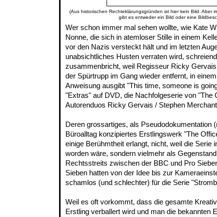
(Aus historischen Rechteklärungsgründen ist hier kein Bild. Aber 
gibt es entweder ein Bild oder eine Bildbes
Wer schon immer mal sehen wollte, wie Kate Win
Nonne, die sich in atemloser Stille in einem Kel
vor den Nazis versteckt hält und im letzten Auge
unabsichtliches Husten verraten wird, schreien
zusammenbricht, weil Regisseur Ricky Gervais
der Spürtrupp im Gang wieder entfernt, in eine
Anweisung ausgibt "This time, someone is going t
"Extras" auf DVD, die Nachfolgeserie von "The O
Autorenduos Ricky Gervais / Stephen Merchant
Deren grossartiges, als Pseudodokumentation 
Büroalltag konzipiertes Erstlingswerk "The Offic
einige Berühmtheit erlangt, nicht, weil die Seri
worden wäre, sondern vielmehr als Gegenstand
Rechtsstreits zwischen der BBC und Pro Sieben
Sieben hatten von der Idee bis zur Kameraeinste
schamlos (und schlechter) für die Serie "Strombe
Weil es oft vorkommt, dass die gesamte Kreativi
Erstling verballert wird und man die bekannten 