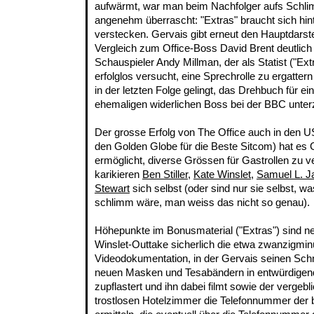
aufwärmt, war man beim Nachfolger aufs Schli
angenehm überrascht: "Extras" braucht sich hin
verstecken. Gervais gibt erneut den Hauptdarste
Vergleich zum Office-Boss David Brent deutlich
Schauspieler Andy Millman, der als Statist ("Ext
erfolglos versucht, eine Sprechrolle zu ergatter
in der letzten Folge gelingt, das Drehbuch für e
ehemaligen widerlichen Boss bei der BBC unter
Der grosse Erfolg von The Office auch in den
den Golden Globe für die Beste Sitcom) hat es
ermöglicht, diverse Grössen für Gastrollen zu v
karikieren
Ben Stiller
,
Kate Winslet
,
Samuel L. J
Stewart
sich selbst (oder sind nur sie selbst, wa
schlimm wäre, man weiss das nicht so genau).
Höhepunkte im Bonusmaterial ("Extras") sind 
Winslet-Outtake sicherlich die etwa zwanzigmin
Videodokumentation, in der Gervais seinen Schn
neuen Masken und Tesabändern in entwürdigend
zupflastert und ihn dabei filmt sowie der vergeb
trostlosen Hotelzimmer die Telefonnummer der b