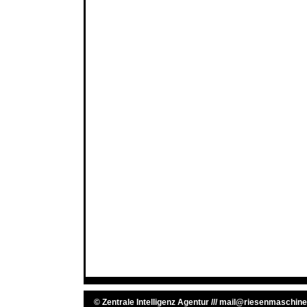
©
Zentrale Intelligenz Agentur
///
mail@riesenmaschine