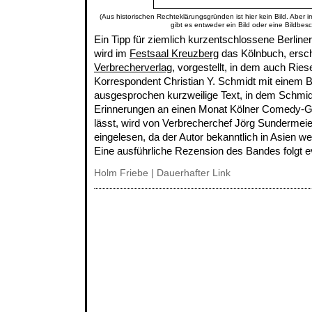
(Aus historischen Rechteklärungsgründen ist hier kein Bild. Aber 
gibt es entweder ein Bild oder eine Bildbes
Ein Tipp für ziemlich kurzentschlossene Berline
wird im
Festsaal Kreuzberg
das Kölnbuch, ersc
Verbrecherverlag
, vorgestellt, in dem auch Ri
Korrespondent Christian Y. Schmidt mit einem Be
ausgesprochen kurzweilige Text, in dem Schmid
Erinnerungen an einen Monat Kölner Comedy-G
lässt, wird von Verbrecherchef Jörg Sundermeie
eingelesen, da der Autor bekanntlich in Asien weilt
Eine ausführliche Rezension des Bandes folgt e
Holm Friebe
|
Dauerhafter Link