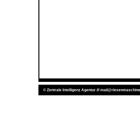
©
Zentrale Intelligenz Agentur
///
mail@riesenmaschine