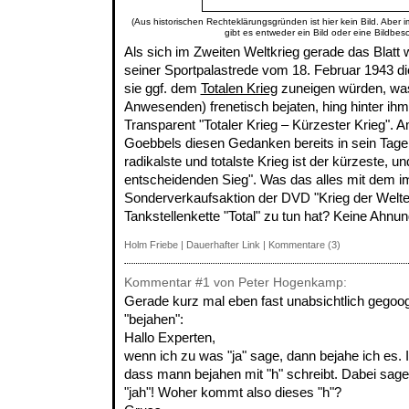
(Aus historischen Rechteklärungsgründen ist hier kein Bild. Aber 
gibt es entweder ein Bild oder eine Bildbes
Als sich im Zweiten Weltkrieg gerade das Blatt
seiner Sportpalastrede vom 18. Februar 1943 di
sie ggf. dem
Totalen Krieg
zuneigen würden, was
Anwesenden) frenetisch bejaten, hing hinter ih
Transparent "Totaler Krieg – Kürzester Krieg". 
Goebbels diesen Gedanken bereits in sein Tageb
radikalste und totalste Krieg ist der kürzeste, un
entscheidenden Sieg". Was das alles mit dem im
Sonderverkaufsaktion der DVD "Krieg der Welte
Tankstellenkette "Total" zu tun hat? Keine Ahnun
Holm Friebe
|
Dauerhafter Link
|
Kommentare (3)
Kommentar
#1
von Peter Hogenkamp:
Gerade kurz mal eben fast unabsichtlich gegoogel
"bejahen":
Hallo Experten,
wenn ich zu was "ja" sage, dann bejahe ich es. I
dass mann bejahen mit "h" schreibt. Dabei sage 
"jah"! Woher kommt also dieses "h"?