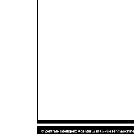
©
Zentrale Intelligenz Agentur
///
mail@riesenmaschine