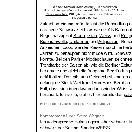
Das alte Schwarz (Malewitsch) (Aus historischen
Rechteklärungsgründen ist hier kein Bild. Aber im
20 Jahre
Riesenmaschine
-PDF gibt es entweder ein Bild oder eine
Bildbeschreibung.)
Zukunftsmeinungsmärkten ist die Behandlung d
das neue Schwarz sei bzw. werde. Als Kandida
Regelmässigkeit
Braun
,
Grau
,
Weiss
und
Rot
ge
Biobaumwolle
,
Uniformen
und
Adipositas
. Neuer
Anzeichen, dass, wie der Riesenmaschine Farb
Jahren zu behaupten nicht müde wird, Schwarz
könnte. Bei den Pariser Modeschauen zeichnet
Trendfarbe der Saison ab, wie die Berliner Zeitu
berichtete und gleich die frappante Begründung m
gefällt allen
. Das gibt uns Gelegenheit, endlich 
gelungene Stück Webkunst
von
Hans Bernhard
Fall, dass sich irgendwann doch wieder Weiss 
herausstellen sollte, gibt es hier bereits das
pas
Holm Friebe
|
Dauerhafter Link
|
Kommentare (2)
Kommentar
#1
von Stese Wagner:
Ich widerspreche Holm ungern, aber schwarz is
schwarz der Saison. Sonder WEISS.