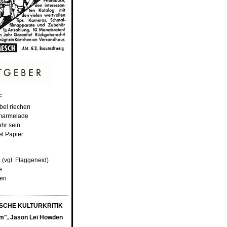
:
bel riechen
rmarmelade
ehr sein
el Papier
 (vgl. Flaggeneid)
e
fen
CHE KULTURKRITIK
m", Jason Lei Howden