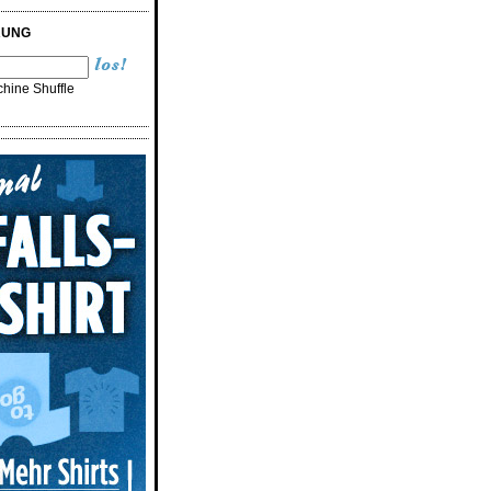
RUNG
hine Shuffle
n