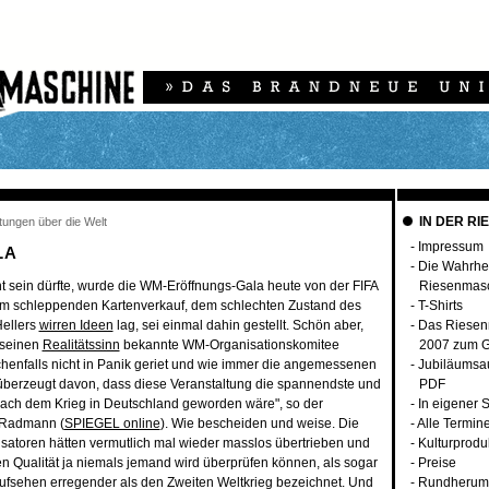
IN DER RI
tungen über die Welt
-
Impressum
LA
-
Die Wahrhei
 sein dürfte, wurde die WM-Eröffnungs-Gala heute von der FIFA
Riesenmas
am schleppenden Kartenverkauf, dem schlechten Zustand des
-
T-Shirts
ellers
wirren Ideen
lag, sei einmal dahin gestellt. Schön aber,
-
Das Riesen
 seinen
Realitätssinn
bekannte WM-Organisationskomitee
2007 zum G
henfalls nicht in Panik geriet und wie immer die angemessenen
-
Jubiläumsa
ef überzeugt davon, dass diese Veranstaltung die spannendste und
PDF
ach dem Krieg in Deutschland geworden wäre", so der
-
In eigener 
 Radmann (
SPIEGEL online
). Wie bescheiden und weise. Die
-
Alle Termin
satoren hätten vermutlich mal wieder masslos übertrieben und
-
Kulturprodu
en Qualität ja niemals jemand wird überprüfen können, als sogar
-
Preise
fsehen erregender als den Zweiten Weltkrieg bezeichnet. Und
-
Rundherum