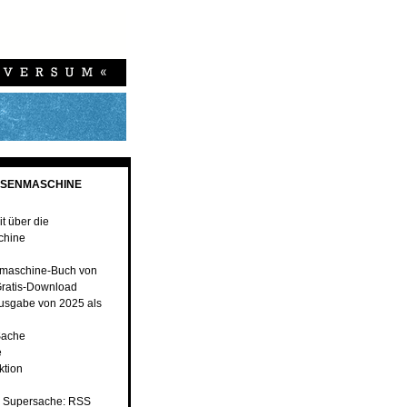
ESENMASCHINE
t über die
chine
maschine-Buch von
ratis-Download
usgabe von 2025 als
Sache
e
ktion
 Supersache: RSS