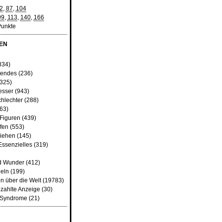
2
,
87
,
104
99
,
113
,
140
,
166
Punkte
EN
834)
tendes
(236)
325)
esser
(943)
chlechter
(288)
63)
 Figuren
(439)
fen
(553)
iehen
(145)
Essenzielles
(319)
d Wunder
(412)
heln
(199)
n über die Welt
(19783)
zahlte Anzeige
(30)
d Syndrome
(21)