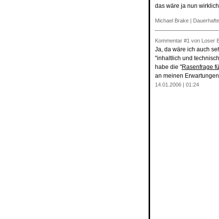
das wäre ja nun wirklich
Michael Brake
|
Dauerhafte
Kommentar
#1
von Loser Bl
Ja, da wäre ich auch s
"inhaltlich und technis
habe die "
Rasenfrage fü
an meinen Erwartungen 
14.01.2006 | 01:24