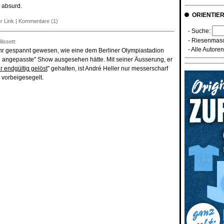
 absurd.
ORIENTIE
r Link
|
Kommentare (1)
- Suche:
-
Riesenmasc
issett:
-
Alle Autore
ehr gespannt gewesen, wie eine dem Berliner Olympiastadion
ch angepasste" Show ausgesehen hätte. Mit seiner Äusserung, er
r endgültig gelöst
" gehalten, ist André Heller nur messerscharf
vorbeigesegelt.