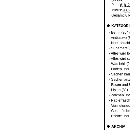
Plus:
6
,
8
,
2
Minus:
93
,
Gesamt: 0 
KATEGORI
-
Berlin
(364)
-
Anderswo
(
-
Nachtleuch
-
Supertiere
(
-
Alles wird b
-
Alles wird s
-
Was fehlt
(2
-
Fakten und
-
Sachen kau
-
Sachen anz
-
Essen und 
-
Listen
(81)
-
Zeichen un
-
Papierrasc
-
Vermutunge
-
Gekaufte be
-
Effekte un
ARCHIV