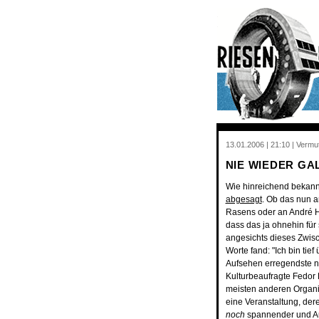
13.01.2006 | 21:10 | Vermu
NIE WIEDER GA
Wie hinreichend bekannt
abgesagt
. Ob das nun 
Rasens oder an André H
dass das ja ohnehin für
angesichts dieses Zwisc
Worte fand: "Ich bin ti
Aufsehen erregendste n
Kulturbeaufragte Fedor
meisten anderen Organi
eine Veranstaltung, der
noch
spannender und Au