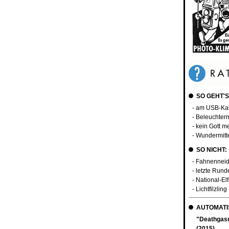
SO GEHT'S
- am USB-Ka
- Beleuchte
- kein Gott m
- Wundermitt
SO NICHT:
- Fahnenneid
- letzte Rund
- National-El
- Lichtfilzling
AUTOMATIS
"Deathgas
(2015)