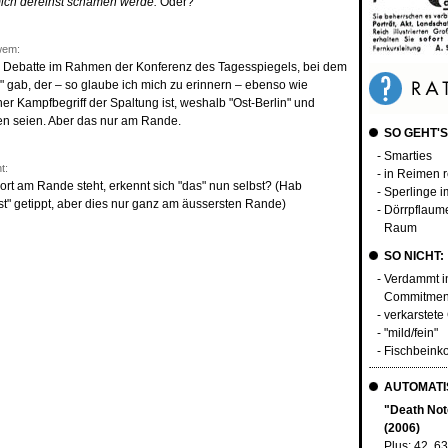
mich dereinst schämen werde.
Oder?
wem:
ne Debatte im Rahmen der Konferenz des Tagesspiegels, bei dem
n" gab, der – so glaube ich mich zu erinnern – ebenso wie
cher Kampfbegriff der Spaltung ist, weshalb "Ost-Berlin" und
en seien. Aber das nur am Rande.
SO GEHT'S
- Smarties
t:
- in Reimen 
ort am Rande steht, erkennt sich "das" nun selbst? (Hab
- Sperlinge i
t" getippt, aber dies nur ganz am äussersten Rande)
- Dörrpflaume
Raum
SO NICHT:
- Verdammt in
Commitment
- verkarstet
- "mild/fein"
- Fischbeink
AUTOMATIS
"Death Not
(2006)
Plus:
42
,
63