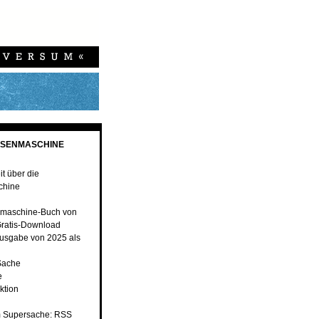
ESENMASCHINE
t über die
chine
maschine-Buch von
ratis-Download
usgabe von 2025 als
Sache
e
ktion
 Supersache: RSS