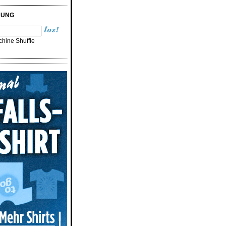
RUNG
hine Shuffle
n