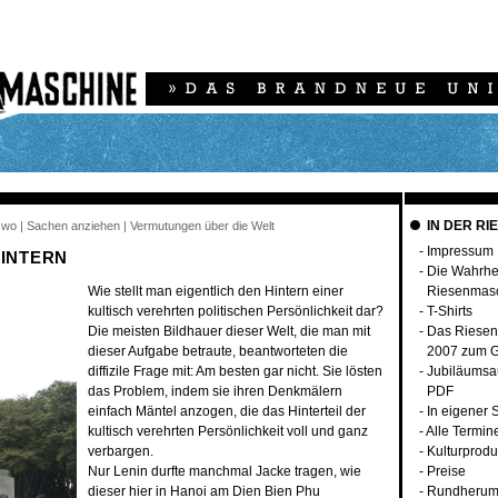
IN DER RI
rswo | Sachen anziehen | Vermutungen über die Welt
-
Impressum
HINTERN
-
Die Wahrhei
Wie stellt man eigentlich den Hintern einer
Riesenmas
kultisch verehrten politischen Persönlichkeit dar?
-
T-Shirts
Die meisten Bildhauer dieser Welt, die man mit
-
Das Riesen
dieser Aufgabe betraute, beantworteten die
2007 zum G
diffizile Frage mit: Am besten gar nicht. Sie lösten
-
Jubiläumsa
das Problem, indem sie ihren Denkmälern
PDF
einfach Mäntel anzogen, die das Hinterteil der
-
In eigener 
kultisch verehrten Persönlichkeit voll und ganz
-
Alle Termin
verbargen.
-
Kulturprodu
Nur Lenin durfte manchmal Jacke tragen, wie
-
Preise
dieser hier in Hanoi am Dien Bien Phu
-
Rundherum