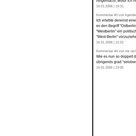
hingemacht, wofür ich 
16.01.2006 | 19:31
Kommentar
#3
von irgend
Ich erlebte dereinst ei
es den Begriff "Ostberli
"Westberlin" ein politis
"West-Berlin" vorzuzieh
16.01.2006 | 21:02
Kommentar
#4
von mir nich
Wie es nun so doppelt d
übrigends grad "selobws
16.01.2006 | 23:05