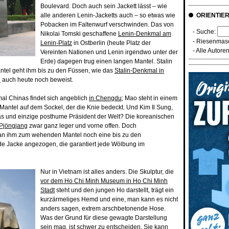
Boulevard. Doch auch sein Jackett lässt – wie
alle anderen Lenin-Jacketts auch – so etwas wie
ORIENTIE
Pobacken im Faltenwurf verschwinden. Das von
- Suche:
Nikolai Tomski geschaffene
Lenin-Denkmal am
-
Riesenmasc
Lenin-Platz
in Ostberlin (heute Platz der
-
Alle Autore
Vereinten Nationen und Lenin irgendwo unter der
Erde) dagegen trug einen langen Mantel. Stalin
Mantel geht ihm bis zu den Füssen, wie das
Stalin-Denkmal in
i
auch heute noch beweist.
l Chinas findet sich angeblich
in Chengdu
; Mao steht in einem
 Mantel auf dem Sockel, der die Knie bedeckt. Und Kim Il Sung,
as und einzige posthume Präsident der Welt? Die koreanischen
 Pjöngjang
zwar ganz leger und vorne offen. Doch
man ihm zum wehenden Mantel noch eine bis zu den
e Jacke angezogen, die garantiert jede Wölbung im
Nur in Vietnam ist alles anders. Die Skulptur, die
vor dem Ho Chi Minh Museum in Ho Chi Minh
Stadt
steht und den jungen Ho darstellt, trägt ein
kurzärmeliges Hemd und eine, man kann es nicht
anders sagen, extrem arschbetonende Hose.
Was der Grund für diese gewagte Darstellung
sein mag, ist schwer zu entscheiden. Sie kann