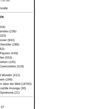
Punkte
EN
834)
tendes
(236)
325)
besser
(943)
chlechter
(288)
63)
 Figuren
(439)
fen
(553)
iehen
(145)
Essenzielles
(319)
d Wunder
(412)
heln
(199)
n über die Welt
(19783)
ezahlte Anzeige
(30)
d Syndrome
(21)
4
07