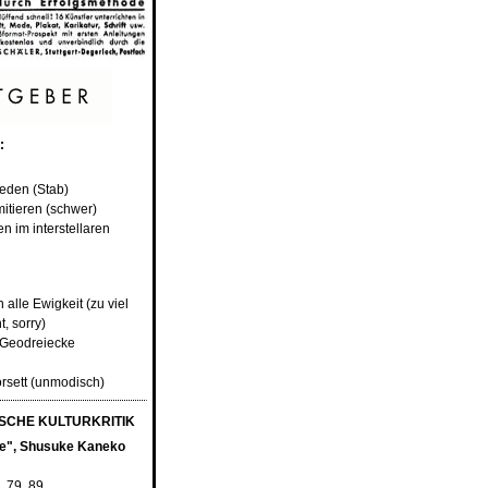
:
reden (Stab)
mitieren (schwer)
n im interstellaren
 alle Ewigkeit (zu viel
, sorry)
e Geodreiecke
orsett (unmodisch)
CHE KULTURKRITIK
e", Shusuke Kaneko
,
79
,
89