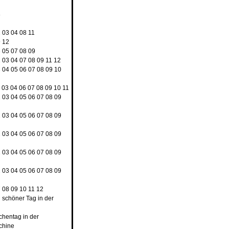
8
2
03
04
08
11
9
12
3
05
07
08
09
2
03
04
07
08
09
11
12
3
04
05
06
07
08
09
10
03
04
06
07
08
09
10
11
2
03
04
05
06
07
08
09
2
03
04
05
06
07
08
09
2
03
04
05
06
07
08
09
2
03
04
05
06
07
08
09
2
03
04
05
06
07
08
09
7
08
09
10
11
12
n schöner Tag in der
rchentag in der
chine