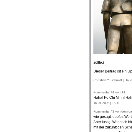
sollte.)
Dieser Beitrag ist ein U
Christian Y. Schmidt |
Daue
Kommentar
#1
von Till:
Haha! Po Chi Minh! Hah
16.01.2006 | 13:11
Kommentar
#2
von dem da
wie gesagt: doofes Wort
Aber lustig! Wenn ich h
mit der zukünftigen Sch