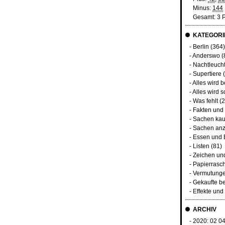
Minus:
144
Gesamt: 3 
KATEGORI
-
Berlin
(364)
-
Anderswo
(
-
Nachtleuch
-
Supertiere
(
-
Alles wird 
-
Alles wird s
-
Was fehlt
(2
-
Fakten und
-
Sachen kau
-
Sachen anz
-
Essen und 
-
Listen
(81)
-
Zeichen un
-
Papierrasc
-
Vermutunge
-
Gekaufte b
-
Effekte un
ARCHIV
- 2020:
02
0