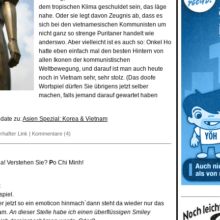
dem tropischen Klima geschuldet sein, das läge
nahe. Oder sie legt davon Zeugnis ab, dass es
sich bei den vietnamesischen Kommunisten um
nicht ganz so strenge Puritaner handelt wie
anderswo. Aber vielleicht ist es auch so: Onkel Ho
hatte eben einfach mal den besten Hintern von
allen Ikonen der kommunistischen
Weltbewegung, und darauf ist man auch heute
noch in Vietnam sehr, sehr stolz. (Das doofe
Wortspiel dürfen Sie übrigens jetzt selber
machen, falls jemand darauf gewartet haben
pdate zu:
Asien Spezial: Korea & Vietnam
rhafter Link
|
Kommentare (4)
a! Verstehen Sie?
P
o Chi Minh!
:
spiel.
ier jetzt so ein emoticon hinmach´dann steht da wieder nur das
am.
An dieser Stelle habe ich einen überflüssigen Smiley