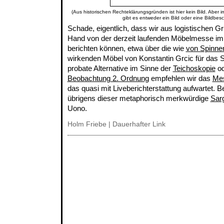
(Aus historischen Rechteklärungsgründen ist hier kein Bild. Aber 
gibt es entweder ein Bild oder eine Bildbes
Schade, eigentlich, dass wir aus logistischen Gr
Hand von der derzeit laufenden Möbelmesse im
berichten können, etwa über die wie
von Spinnen
wirkenden Möbel von Konstantin Grcic für das S
probate Alternative im Sinne der
Teichoskopie
od
Beobachtung 2. Ordnung
empfehlen wir das
Me
das quasi mit Liveberichterstattung aufwartet. B
übrigens dieser metaphorisch merkwürdige
Sar
Uono.
Holm Friebe
|
Dauerhafter Link