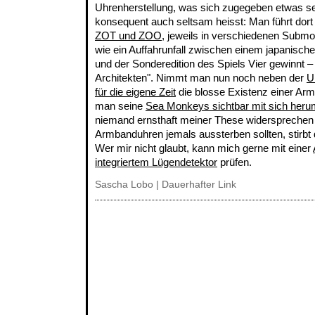
Uhrenherstellung, was sich zugegeben etwas se
konsequent auch seltsam heisst: Man führt dort
ZOT und ZOO
, jeweils in verschiedenen Submo
wie ein Auffahrunfall zwischen einem japanisc
und der Sonderedition des Spiels Vier gewinnt –
Architekten". Nimmt man nun noch neben der
U
für die eigene Zeit
die blosse Existenz einer Arm
man seine
Sea Monkeys sichtbar mit sich heru
niemand ernsthaft meiner These widerspreche
Armbanduhren jemals aussterben sollten, stirbt di
Wer mir nicht glaubt, kann mich gerne mit einer
integriertem Lügendetektor
prüfen.
Sascha Lobo
|
Dauerhafter Link