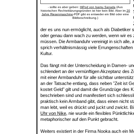
- sollte es aber geben:
HiPod von Isamu Sanada
(Aus
historischen Rechteklärungsgründen ist hier kein Bild. Aber im
20
Jahre Riesenmaschine
-PDF gibt es entweder ein Bild oder eine
Bildbeschreibung.)
der es uns nun ermöglicht, auch als Diabetiker 
oder genau dann wach zu werden, wenn wir es z
müssen. Die Armbanduhr vereinigt in sich alle, a
sprich verhältnismässig viele Errungenschaften 
Kultur.
Das fängt mit der Unterscheidung in Damen- u
schlendert an der vernünftigen Akzeptanz des Ze
mit einer Armbanduhr für alle sichtbar unterstü
an der Tatsache entlang, dass neben "Zeit ist 
kostet Geld" gilt und damit die Grundzüge des 
beschrieben sind und manifestiert sich schliessl
praktisch kein Armband gibt, dass einen nicht st
man lebt, weil es drückt und juckt und zwickt. B
Uhr von Nike
, nie wurde ein flexibles Pünktlich
metaphorischer auf den Punkt gebracht.
Weiters existiert in der Firma Nooka auch ein Mo