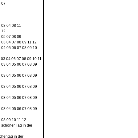
4
07
8
2
03
04
08
11
9
12
3
05
07
08
09
2
03
04
07
08
09
11
12
3
04
05
06
07
08
09
10
03
04
06
07
08
09
10
11
2
03
04
05
06
07
08
09
2
03
04
05
06
07
08
09
2
03
04
05
06
07
08
09
2
03
04
05
06
07
08
09
2
03
04
05
06
07
08
09
7
08
09
10
11
12
n schöner Tag in der
rchentag in der