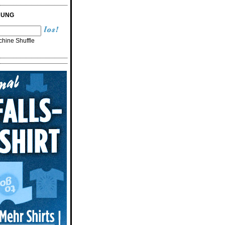
RUNG
hine Shuffle
n