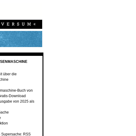
ESENMASCHINE
t über die
chine
maschine-Buch von
ratis-Download
usgabe von 2025 als
Sache
e
ktion
 Supersache: RSS