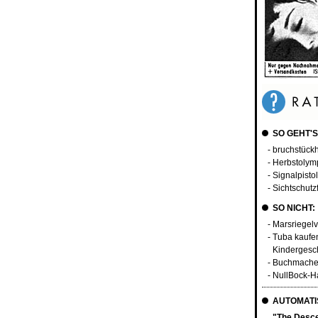
SO GEHT'S
- bruchstück
- Herbstolymp
- Signalpist
- Sichtschutz
SO NICHT:
- Marsriegelv
- Tuba kaufe
Kindergesch
- Buchmache
- NullBock-H
AUTOMATIS
"The Desce