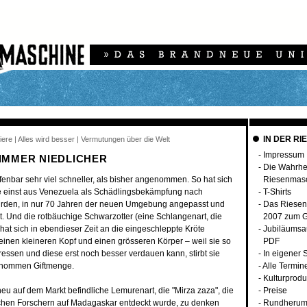
IN DER RI
iere | Alles wird besser | Vermutungen über die Welt
-
Impressum
 IMMER NIEDLICHER
-
Die Wahrhei
ffenbar sehr viel schneller, als bisher angenommen. So hat sich
Riesenmas
die einst aus Venezuela als Schädlingsbekämpfung nach
-
T-Shirts
wurden, in nur 70 Jahren der neuen Umgebung angepasst und
-
Das Riesen
t. Und die rotbäuchige Schwarzotter (eine Schlangenart, die
2007 zum G
 hat sich in ebendieser Zeit an die eingeschleppte Kröte
-
Jubiläumsa
 einen kleineren Kopf und einen grösseren Körper – weil sie so
PDF
ressen und diese erst noch besser verdauen kann, stirbt sie
-
In eigener 
genommen Giftmenge.
-
Alle Termin
-
Kulturprodu
u auf dem Markt befindliche Lemurenart, die "Mirza zaza", die
-
Preise
hen Forschern auf Madagaskar entdeckt wurde, zu denken
-
Rundherum