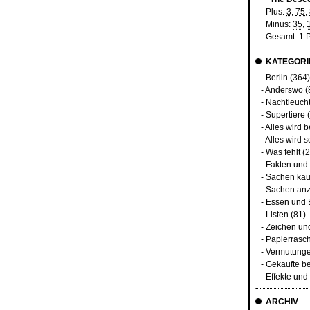
Plus:
3
,
75
,
Minus:
35
,
Gesamt: 1 
KATEGORI
-
Berlin
(364)
-
Anderswo
(
-
Nachtleuch
-
Supertiere
(
-
Alles wird 
-
Alles wird s
-
Was fehlt
(2
-
Fakten und
-
Sachen kau
-
Sachen anz
-
Essen und 
-
Listen
(81)
-
Zeichen un
-
Papierrasc
-
Vermutunge
-
Gekaufte b
-
Effekte un
ARCHIV