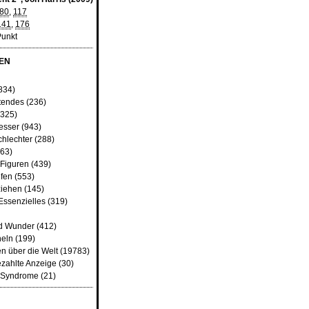
80
,
117
141
,
176
Punkt
EN
834)
tendes
(236)
325)
besser
(943)
chlechter
(288)
63)
 Figuren
(439)
fen
(553)
iehen
(145)
Essenzielles
(319)
d Wunder
(412)
heln
(199)
n über die Welt
(19783)
ezahlte Anzeige
(30)
d Syndrome
(21)