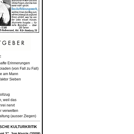
:
hafte Erinnerungen
iaden (von Fall zu Fall)
ole am Mann
faktor Sieben
ollzug
n, weil das
rei nervt
r verwetten
altung (ausser Ziegen)
CHE KULTURKRITIK
nt 2", Jon Harris (2009)