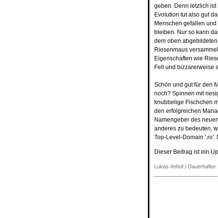
geben. Denn letzlich ist
Evolution tut also gut 
Menschen gefallen und 
bleiben. Nur so kann da
dem oben abgebildeten H
Riesenmaus versammelt
Eigenschaften wie Ries
Fell und bizzarerweise
Schön und gut für den M
noch? Spinnen mit ries
knubbelige Fischchen mi
den erfolgreichen Mana
Namengeber des neuen L
anderes zu bedeuten, w
Top-Level-Domain '.ro'.
Dieser Beitrag ist ein U
Lukas Imhof
|
Dauerhafter 