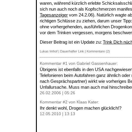
waren, während kürzlich erlebte Schicksalssch
sich nun auch noch als Kopfschmerzen manifest
Tagesanzeiger
vom 24.2.06). Natürlich wagte a
richtigen Schlüsse zu ziehen, darum unser Tipp
ohne vorhergehenden, ausführlichen Drogenkon
vor dem Trinken vergessen, morgens beschwer
Dieser Beitrag ist ein Update zu:
Trink Dich nüc
Lukas Imhof
|
Dauerhafter Link
|
Kommentare (2)
Kommentar
#1
von Gabriel Gassenhauer:
Übrigens ist ebenfalls in den USA nachgewiese
Telefonieren beim Autofahren ganz ähnlich oder 
nach Gesprächspartner) wirkt wie vorheriges Be
Unfallursache. Muss man auch mal hinschreiben
26.02.2006 | 05:26
Kommentar
#2
von Klaas Kater:
Ihr denkt wohl, Drogen machen glücklich!?
12.05.2010 | 13:13