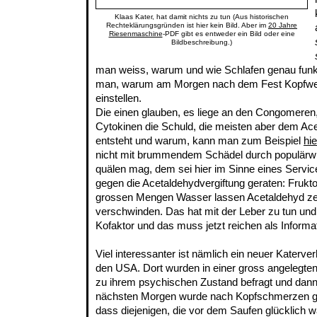
Klaas Kater, hat damit nichts zu tun (Aus historischen
Rechteklärungsgründen ist hier kein Bild. Aber im
20 Jahre
Riesenmaschine
-PDF gibt es entweder ein Bild oder eine
Bildbeschreibung.)
man weiss, warum und wie Schlafen genau funkt
man, warum am Morgen nach dem Fest Kopfwe
einstellen.
Die einen glauben, es liege an den Congomeren
Cytokinen die Schuld, die meisten aber dem Ac
entsteht und warum, kann man zum Beispiel
hie
nicht mit brummendem Schädel durch populärwi
quälen mag, dem sei hier im Sinne eines Service
gegen die Acetaldehydvergiftung geraten: Frukt
grossen Mengen Wasser lassen Acetaldehyd ze
verschwinden. Das hat mit der Leber zu tun u
Kofaktor und das muss jetzt reichen als Informat
Viel interessanter ist nämlich ein neuer Katerv
den USA. Dort wurden in einer gross angelegte
zu ihrem psychischen Zustand befragt und dan
nächsten Morgen wurde nach Kopfschmerzen gef
dass diejenigen, die vor dem Saufen glücklich 