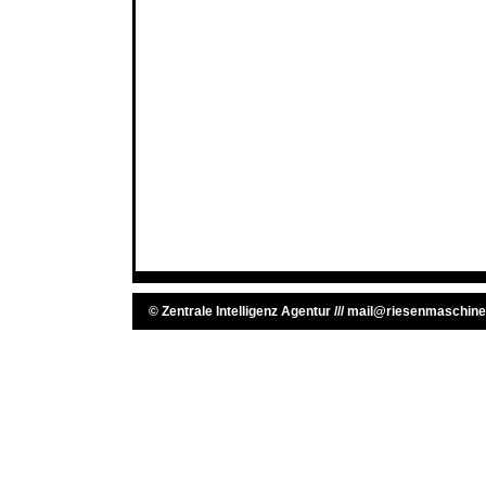
©
Zentrale Intelligenz Agentur
///
mail@riesenmaschine