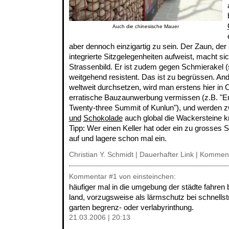
Auch die chinesische Mauer
aber dennoch einzigartig zu sein. Der Zaun, der
integrierte Sitzgelegenheiten aufweist, macht sic
Strassenbild. Er ist zudem gegen Schmierakel (s
weitgehend resistent. Das ist zu begrüssen. Ande
weltweit durchsetzen, wird man erstens hier in 
erratische Bauzaunwerbung vermissen (z.B. "E
Twenty-three Summit of Kunlun"), und werden z
und
Schokolade
auch global die Wackersteine 
Tipp: Wer einen Keller hat oder ein zu grosses 
auf und lagere schon mal ein.
Christian Y. Schmidt |
Dauerhafter Link
|
Komment
Kommentar
#1
von einsteinchen:
häufiger mal in die umgebung der städte fahren bit
land, vorzugsweise als lärmschutz bei schnells
garten begrenz- oder verlabyrinthung.
21.03.2006 | 20:13