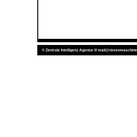
©
Zentrale Intelligenz Agentur
///
mail@riesenmaschine