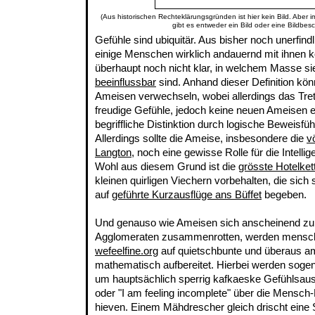
(Aus historischen Rechteklärungsgründen ist hier kein Bild. Aber 
gibt es entweder ein Bild oder eine Bildbes
Gefühle sind ubiquitär. Aus bisher noch unerfi
einige Menschen wirklich andauernd mit ihnen ko
überhaupt noch nicht klar, in welchem Masse s
beeinflussbar
sind. Anhand dieser Definition kön
Ameisen verwechseln, wobei allerdings das Tret
freudige Gefühle, jedoch keine neuen Ameisen e
begriffliche Distinktion durch logische Beweisfü
Allerdings sollte die Ameise, insbesondere die
v
Langton
, noch eine gewisse Rolle für die Intelli
Wohl aus diesem Grund ist die
grösste Hotelket
kleinen quirligen Viechern vorbehalten, die sich
auf
geführte Kurzausflüge ans Büffet
begeben.
Und genauso wie Ameisen sich anscheinend zu
Agglomeraten zusammenrotten, werden menschl
wefeelfine.org
auf quietschbunte und überaus am
mathematisch aufbereitet. Hierbei werden sogen
um hauptsächlich sperrig kafkaeske Gefühlsausd
oder "I am feeling incomplete" über die Mensch-
hieven. Einem Mähdrescher gleich drischt ein