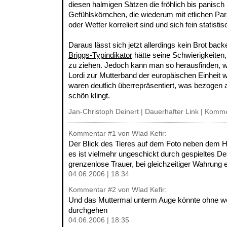
diesen halmigen Sätzen die fröhlich bis panisc
Gefühlskörnchen, die wiederum mit etlichen Pa
oder Wetter korreliert sind und sich fein statist
Daraus lässt sich jetzt allerdings kein Brot bac
Briggs-Typindikator
hätte seine Schwierigkeiten
zu ziehen. Jedoch kann man so herausfinden, wa
Lordi zur Mutterband der europäischen Einheit
waren deutlich überrepräsentiert, was bezogen a
schön klingt.
Jan-Christoph Deinert |
Dauerhafter Link
|
Komme
Kommentar
#1
von Wlad Kefir:
Der Blick des Tieres auf dem Foto neben dem Hot
es ist vielmehr ungeschickt durch gespieltes De
grenzenlose Trauer, bei gleichzeitiger Wahrung
04.06.2006 | 18:34
Kommentar
#2
von Wlad Kefir:
Und das Muttermal unterm Auge könnte ohne we
durchgehen
04.06.2006 | 18:35