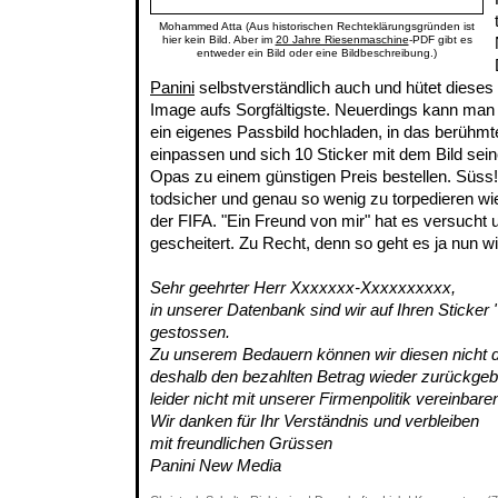
Mohammed Atta (Aus historischen Rechteklärungsgründen ist
hier kein Bild. Aber im
20 Jahre Riesenmaschine
-PDF gibt es
entweder ein Bild oder eine Bildbeschreibung.)
Panini
selbstverständlich auch und hütet dieses
Image aufs Sorgfältigste. Neuerdings kann man
ein eigenes Passbild hochladen, in das berühmt
einpassen und sich 10 Sticker mit dem Bild sei
Opas zu einem günstigen Preis bestellen. Süss!
todsicher und genau so wenig zu torpedieren wie d
der FIFA. "Ein Freund von mir" hat es versucht u
gescheitert. Zu Recht, denn so geht es ja nun wir
Sehr geehrter Herr Xxxxxxx-Xxxxxxxxxx,
in unserer Datenbank sind wir auf Ihren Sticke
gestossen.
Zu unserem Bedauern können wir diesen nicht 
deshalb den bezahlten Betrag wieder zurückgeb
leider nicht mit unserer Firmenpolitik vereinbare
Wir danken für Ihr Verständnis und verbleiben
mit freundlichen Grüssen
Panini New Media