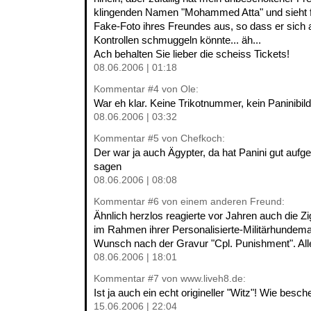
klingenden Namen "Mohammed Atta" und sieht 
Fake-Foto ihres Freundes aus, so dass er sich 
Kontrollen schmuggeln könnte... äh...
Ach behalten Sie lieber die scheiss Tickets!
08.06.2006 | 01:18
Kommentar
#4
von Ole:
War eh klar. Keine Trikotnummer, kein Paninibild
08.06.2006 | 03:32
Kommentar
#5
von Chefkoch:
Der war ja auch Ägypter, da hat Panini gut aufg
sagen
08.06.2006 | 08:08
Kommentar
#6
von einem anderen Freund:
Ähnlich herzlos reagierte vor Jahren auch die Zi
im Rahmen ihrer Personalisierte-Militärhundem
Wunsch nach der Gravur "Cpl. Punishment". Alle
08.06.2006 | 18:01
Kommentar
#7
von www.liveh8.de:
Ist ja auch ein echt origineller "Witz"! Wie besc
15.06.2006 | 22:04