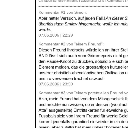
Christoph Schulte-Richtering
|
Dauerhafter Link
|
Kommentare (7
Kommentar
#1
von Simon:
Aber netter Versuch, auf jeden Fall.!
An dieser St
überflüssigen Smiley hingemacht, wofür ich mi
werde.
07.06.2006 | 22:29
Kommentar
#2
von "einem Freund":
Diesen Freund Ihrerseits würde ich an Ihrer Stel
BND lässt sich auch vom Grimmepreis nicht g
den Pause-Knopf zu drücken, sobald Sie sich be
Element melden, das die grossartigen kulturell
unserer christlich-abendländischen Zivilisation
uns zu verwenden trachtet usw.usf.
07.06.2006 | 23:59
Kommentar
#3
von "einem potentiellen Freund v
Also, mein Freund hat von dem Missgeschick I
und möchte nun wissen, ob er dessen (wohl a
Atta" ausgestellte) Eintrittskarten für etwelche 
Fussballspiele von Ihrem Freund für wenig Geld
kommt jedenfalls garantiert nie wieder in ein de
hinein, aber zufällig hat mein unbescholtener Fr