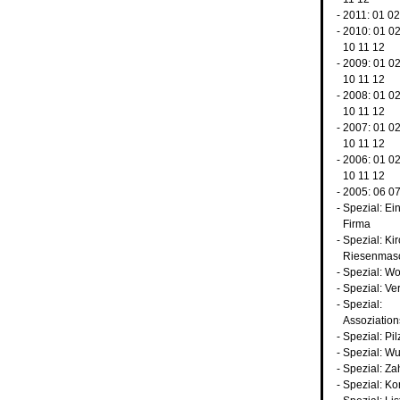
- 2011:
01
02
- 2010:
01
0
10
11
12
- 2009:
01
0
10
11
12
- 2008:
01
0
10
11
12
- 2007:
01
0
10
11
12
- 2006:
01
0
10
11
12
- 2005:
06
0
-
Spezial: Ei
Firma
-
Spezial: Ki
Riesenmas
-
Spezial: Wo
-
Spezial: Ve
-
Spezial:
Assoziatio
-
Spezial: Pil
-
Spezial: W
-
Spezial: Za
-
Spezial: Ko