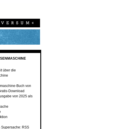
ESENMASCHINE
t über die
chine
maschine-Buch von
ratis-Download
usgabe von 2025 als
Sache
e
ktion
 Supersache: RSS