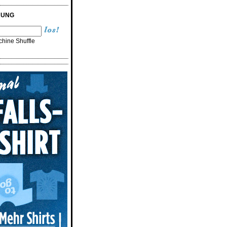
RUNG
hine Shuffle
n