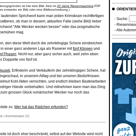
ärungsgründen ist hier kein Bild. Aber im
20 Jahre Riesenmaschine
-PDF
ORIENTIE
 es entweder ein Bild oder eine Bildbeschreibung.)
 lautenden Sprichwort kann man jeden Krimskram rechtfertigen
- Suche:
ttieren, ob man in diesem, aktuellen Falle (siehe Bild) lieber
-
Riesenmasc
richwort "Alte Wecker wecken besser" oder das pragmatische
-
Alle Autore
l" bemühen mag.
nn, den diese Welt durch die zehnklingige Schere einstreichen
d in einer ganz anderen Liga als Rasierer mit
fünf Klingen
und
ünf Phasen
. Nicht nur, aber ganz sicher auch, weil zehn eben
 Doppelte von fünf ist.
kuseti
, Erfinderin und Verkäuferin der zehnklingigen Schere, hat
ingeschaut, in unserem Alltag und bei unseren Bedürfnissen.
Helmut Kohl Akten vernichten, und endlich bleiben Bastelarbeiten
gliedriger Hände vorbehalten. Und mitnehmen kann man das Ding
lt zum grossen Glück rumänischer Wecker nur noch das
pdate zu:
Wer hat das Rädchen erfunden?
nk
|
Kommentare (2)
e ist doch eher beschränkt, selbst auf der Website wird nicht