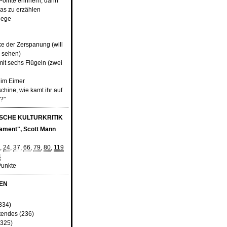
 Pointe erinnern, dann
as zu erzählen
lege
ke der Zerspanung (will
r sehen)
it sechs Flügeln (zwei
 im Eimer
chine, wie kamt ihr auf
?"
CHE KULTURKRITIK
ament", Scott Mann
,
24
,
37
,
66
,
79
,
80
,
119
4
Punkte
EN
834)
tendes
(236)
325)