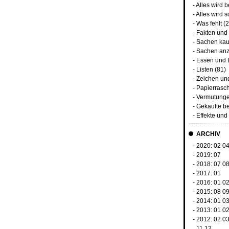
-
Alles wird 
-
Alles wird s
-
Was fehlt
(2
-
Fakten und
-
Sachen kau
-
Sachen anz
-
Essen und 
-
Listen
(81)
-
Zeichen un
-
Papierrasc
-
Vermutunge
-
Gekaufte b
-
Effekte un
ARCHIV
- 2020:
02
0
- 2019:
07
- 2018:
07
0
- 2017:
01
- 2016:
01
0
- 2015:
08
0
- 2014:
01
0
- 2013:
01
0
- 2012:
02
0
11
12