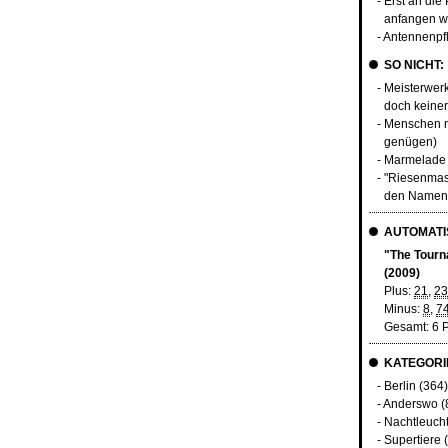
- Erst an die
anfangen w
- Antennenpf
SO NICHT:
- Meisterwer
doch keine
- Menschen m
genügen)
- Marmelade
- "Riesenmas
den Namen
AUTOMATIS
"The Tourn
(2009)
Plus:
21
,
23
Minus:
8
,
7
Gesamt: 6 
KATEGORI
-
Berlin
(364)
-
Anderswo
(
-
Nachtleuch
-
Supertiere
(