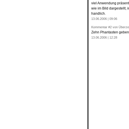
viel Anwendung präsentie
wie im Bild dargestellt
handlich.
13.06.2006 | 09:06
Kommentar
#2
von Überze
Zehn Phantasten geben 
13.06.2006 | 12:28