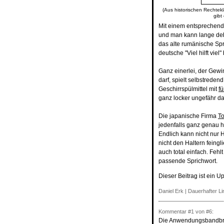
(Aus historischen Rechtekl
gibt
Mit einem entsprechend
und man kann lange deba
das alte rumänische Sp
deutsche "Viel hilft vie
Ganz einerlei, der Gewi
darf, spielt selbstreden
Geschirrspülmittel mit
f
ganz locker ungefähr das
Die japanische Firma
To
jedenfalls ganz genau h
Endlich kann nicht nur 
nicht den Haltern fein
auch total einfach. Feh
passende Sprichwort.
Dieser Beitrag ist ein U
Daniel Erk
|
Dauerhafter Li
Kommentar
#1
von #6:
Die Anwendungsbandbreit