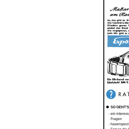
SO GEHT'S
- ein interes
Fragen
- hasenspezi