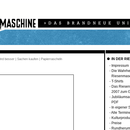
IN DER RI
 wird besser | Sachen kaufen | Papierrascheln
-
Impressum
-
Die Wahrhei
Riesenmas
-
T-Shirts
-
Das Riesen
2007 zum G
-
Jubiläumsa
PDF
-
In eigener 
-
Alle Termin
-
Kulturprodu
-
Preise
-
Rundherum