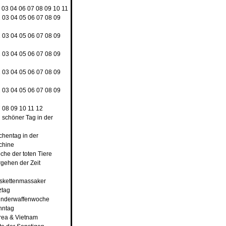
03
04
06
07
08
09
10
11
2
03
04
05
06
07
08
09
2
03
04
05
06
07
08
09
2
03
04
05
06
07
08
09
2
03
04
05
06
07
08
09
2
03
04
05
06
07
08
09
7
08
09
10
11
12
n schöner Tag in der
rchentag in der
chine
che der toten Tiere
rgehen der Zeit
nskettenmassaker
ztag
underwaffenwoche
hntag
rea & Vietnam