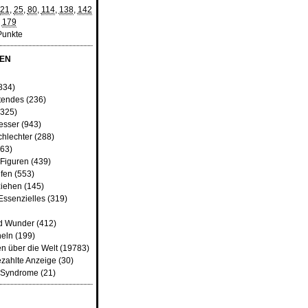
21
,
25
,
80
,
114
,
138
,
142
,
179
Punkte
EN
)
834)
tendes
(236)
325)
besser
(943)
chlechter
(288)
63)
 Figuren
(439)
fen
(553)
ziehen
(145)
Essenzielles
(319)
d Wunder
(412)
heln
(199)
n über die Welt
(19783)
ezahlte Anzeige
(30)
d Syndrome
(21)