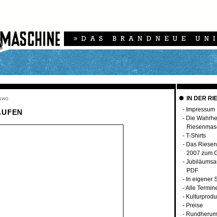
IN DER RI
rswo
-
Impressum
AUFEN
-
Die Wahrhei
Riesenmas
-
T-Shirts
-
Das Riese
2007 zum G
-
Jubiläumsa
PDF
-
In eigener
-
Alle Termin
-
Kulturprodu
-
Preise
-
Rundherum