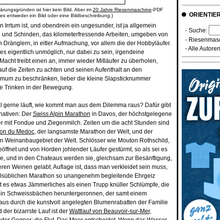
ärungsgründen ist hier kein Bild. Aber im
20 Jahre Riesenmaschine
-PDF
ORIENTIE
 es entweder ein Bild oder eine Bildbeschreibung.)
 Irrtum ist, und obendrein ein ungesunder, ist ja allgemein
- Suche:
 und Schinden, das kilometerfressende Arbeiten, umgeben von
-
Riesenmasc
 Dränglern, in eitler Aufmachung, vor allem die der Hobbyläufer.
-
Alle Autore
es eigentlich unmöglich, nur dabei zu sein, irgendeine
Macht treibt einen an, immer wieder Mitläufer zu überholen,
auf die Zeiten zu achten und seinen Aufenthalt an den
nimum zu beschränken, lieber die kleine Slapsticknummer
e Trinken in der Bewegung.
gerne läuft, wie kommt man aus dem Dilemma raus? Dafür gibt
rnativen: Der
Swiss Alpin Marathon
in Davos, der höchstgelegene
er mit Fondue und Ziegenmilch. Zeiten um die acht Stunden sind
on du Medoc
, der langsamste Marathon der Welt, und der
en Weinanbaugebiet der Welt. Schlösser wie Mouton Rothschild,
eöffnet und von Horden johlender Läufer gestürmt, so als sei es
le, und in den Chateaus werden sie, gleichsam zur Besänftigung,
eren Weinen gelabt. Auflage ist, dass man verkleidet sein muss,
lsüblichen Marathon so unangenehm begleitende Ehrgeiz
bt es etwas Jämmerliches als einen Trupp knüller Schlümpfe, die
 in Schweissbächen heruntergeronnen, der samt einem
aus durch die kunstvoll angelegten Blumenrabatten der Familie
 der bizarrste Lauf ist der
Wattlauf von Beauvoir-sur-Mer
,