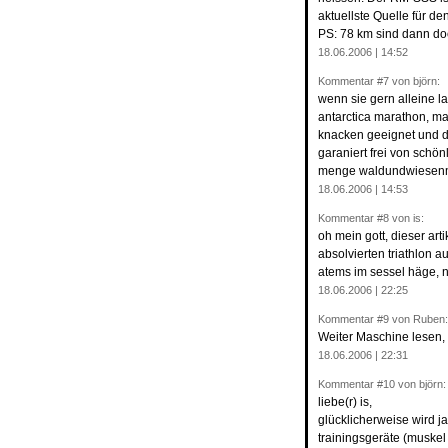
aktuellste Quelle für d
PS: 78 km sind dann doc
18.06.2006 | 14:52
Kommentar
#7
von björn:
wenn sie gern alleine la
antarctica marathon, mar
knacken geeignet und di
garaniert frei von schö
menge waldundwiesenmar
18.06.2006 | 14:53
Kommentar
#8
von is:
oh mein gott, dieser art
absolvierten triathlon a
atems im sessel häge, 
18.06.2006 | 22:25
Kommentar
#9
von Ruben:
Weiter Maschine lesen,
18.06.2006 | 22:31
Kommentar
#10
von björn:
liebe(r) is,
glücklicherweise wird j
trainingsgeräte (muske