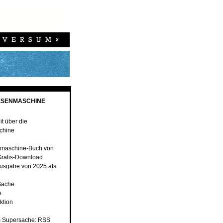
ESENMASCHINE
t über die
chine
nmaschine-Buch von
ratis-Download
usgabe von 2025 als
 Sache
e
ktion
 Supersache: RSS