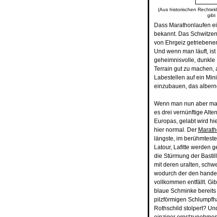
(Aus historischen Rechtekl
gibt
Dass Marathonlaufen ein
bekannt. Das Schwitzen
von Ehrgeiz getriebenen
Und wenn man läuft, ist 
geheimnisvolle, dunkle 
Terrain gut zu machen, 
Labestellen auf ein Mi
einzubauen, das albern
Wenn man nun aber mal 
es drei vernünftige Alte
Europas, gelabt wird hi
hier normal. Der
Marath
längste, im berühmtest
Latour, Lafitte werden g
die Stürmung der Bastil
mit deren uralten, schw
wodurch der den hande
vollkommen entfällt. Gi
blaue Schminke bereits
pilzförmigen Schlumpfh
Rothschild stolpert? Und