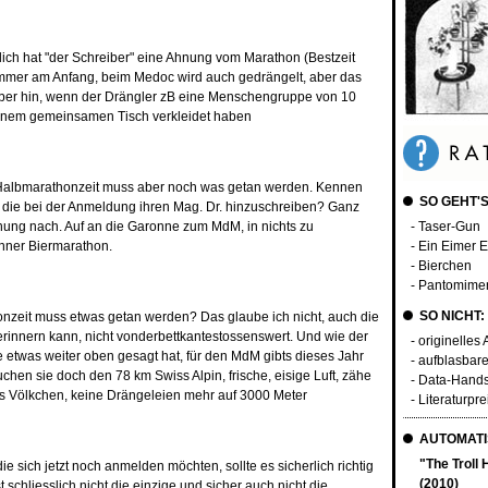
ich hat "der Schreiber" eine Ahnung vom Marathon (Bestzeit
 immer am Anfang, beim Medoc wird auch gedrängelt, aber das
eber hin, wenn der Drängler zB eine Menschengruppe von 10
 einem gemeinsamen Tisch verkleidet haben
r Halbmarathonzeit muss aber noch was getan werden. Kennen
SO GEHT'S
, die bei der Anmeldung ihren Mag. Dr. hinzuschreiben? Ganz
nung nach. Auf an die Garonne zum MdM, in nichts zu
- Taser-Gun
nner Biermarathon.
- Ein Eimer E
- Bierchen
- Pantomime
SO NICHT:
nzeit muss etwas getan werden? Das glaube ich nicht, auch die
erinnern kann, nicht vonderbettkantestossenswert. Und wie der
- originelles
etwas weiter oben gesagt hat, für den MdM gibts dieses Jahr
- aufblasbar
chen sie doch den 78 km Swiss Alpin, frische, eisige Luft, zähe
- Data-Hand
s Völkchen, keine Drängeleien mehr auf 3000 Meter
- Literaturpr
AUTOMATI
"The Troll
die sich jetzt noch anmelden möchten, sollte es sicherlich richtig
(2010)
schliesslich nicht die einzige und sicher auch nicht die