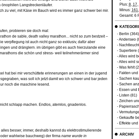
Plus:
8
,
17
,
en önophilen Langstreckenläufer.
Minus:
161
h zu viel, mit Käse im Bauch wird es immer ganz schwer bei mir.
Gesamt: 6 
KATEGORI
ufen, probieren sie doch mal:
-
Berlin
(364
athon de sable, death valley marathon... nicht so zum bestzeit –
-
Anderswo
(
e verpflegung ist auch nicht ganz so exklusiv, dafür aber
-
Nachtleuch
nlingen und dränglern. im übrigen gibt es auch hierzulande eine
-
Supertiere
(
athons die schön und stress- weil teilnehmerärmer sind
-
Alles wird 
-
Alles wird s
-
Was fehlt
(2
-
Fakten und
ikel hat bei mir verschüttete erinnerungen an einen in der jugend
-
Sachen kau
usgegraben, was soll ich jetzt damit wo ich schwer und bar jeden
-
Sachen an
nur noch die maschine lesend.
-
Essen und 
-
Listen
(81)
-
Zeichen un
 nicht schlapp machen. Endlos, atemlos, gnadenlos.
-
Papierrasc
-
Vermutunge
-
Gekaufte b
-
Effekte un
a alles besser, immer, deshalb kannst du elektrostimulierende
ARCHIV
l oder wahlwise bauchweg) der firma
name wurde in