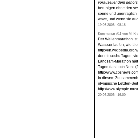
vorauseilendem gehors
beruhigen ohne den sesse
sonne und unerträglich 
wave, und wenn sie auc
19.06.2006 | 08:18
Kommentar
#11
von M. Kr
Der Wellenmarathon ist
Wassser laufen, wie Llo
http://en.wikipedia.org/
der mit sechs Tagen, v
Langsam-Marathon hält 
Tagen das Loch Ness (2
http://www.cbsnews.com
In diesem Zuusammenhang
olympische Letzten-Seit
http://www.olympic-mu
20.06.2006 | 16:00