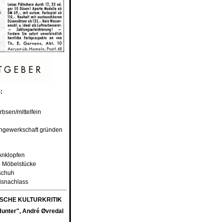
:
rbsen/mittelfein
ngewerkschaft gründen
 Anklopfen
e Möbelstücke
schuh
eisnachlass
SCHE KULTURKRITIK
 Hunter", André Øvredal