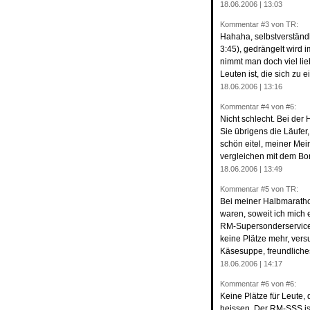
18.06.2006 | 13:03
Kommentar
#3
von TR:
Hahaha, selbstverständl
3:45), gedrängelt wird
nimmt man doch viel li
Leuten ist, die sich zu
18.06.2006 | 13:16
Kommentar
#4
von #6:
Nicht schlecht. Bei de
Sie übrigens die Läufer
schön eitel, meiner Mei
vergleichen mit dem Bo
18.06.2006 | 13:49
Kommentar
#5
von TR:
Bei meiner Halbmaratho
waren, soweit ich mich 
RM-Supersonderservice 
keine Plätze mehr, versu
Käsesuppe, freundliche
18.06.2006 | 14:17
Kommentar
#6
von #6:
Keine Plätze für Leute, 
heissen. Der RM-SSS ist 