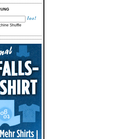
RUNG
hine Shuffle
n