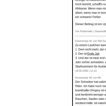
einziger ernstzunehmen
hoch kommt, schafft's n
Afrikaner. Wenn man nic
allem, wenn man in tsun
ein schwerer Fehler.
Dieser Beitrag ist ein U
Tex Rubinowitz |
Dauerhaft
Kommentar
#1
von RM-Sup
Zu einem Läufchen kan
1. Dem nicht mehr, der i
2. Der ist
Ende Juli
.
3. Und der ist zwar ers
Jahr vorher anmelden, w
Startnummern für Auslän
18.06.2006 | 12:19
Kommentar
#2
von #6:
Der Schreiber hat natü
Riten. Ich habe noch ni
krankhafter Ehrgeiz ist 
und bestimmt weniger als
Rauchen, Saufen oder d
verdient hätte. Ist natür