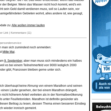
der Gegner: die Flut. Das Meer entscheidet. Wenn das Wasser
ur der Belgier. Wenn das Wasser nicht hoch kommt, wird's ein
ht sein Geld damit verdienen muss, soll so Laufen sein, vor
amigefährdeten Gebieten wohnt, alles andere ist, wie gesagt,
pdate zu:
Alle wollen immer laufen
er Link
|
Kommentare (11)
ersonderservice:
n man sich zumindest noch anmelden:
st
Mitte Mai
.
t am
9. September
, aber man muss sich mindestens ein halbes
eil es bei einem Teilnehmerfeld von 9000 lediglich 2000
der gibt, Franzosen bleiben gerne unter sich.
rlich überhaupt keine Ahnung von einem Marathon und seinen
e einen Läufer gesehen, der bei einem Marathon drängelt,
in nicht höherem Anteil vertreten als in der Normalbevölkerung
 unter Feuilletonisten. Marathon ist definitiv gesünder als
iesen Beitrag zu lesen, dessen Thema einen besseren Einstieg
lich wieder ironisch gemeint.