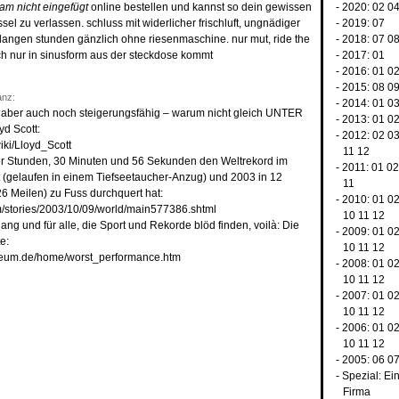
am nicht eingefügt
online bestellen und kannst so dein gewissen
- 2020:
02
0
l zu verlassen. schluss mit widerlicher frischluft, ungnädiger
- 2019:
07
langen stunden gänzlich ohne riesenmaschine. nur mut, ride the
- 2018:
07
0
h nur in sinusform aus der steckdose kommt
- 2017:
01
- 2016:
01
0
- 2015:
08
0
anz:
- 2014:
01
0
 aber auch noch steigerungsfähig – warum nicht gleich UNTER
- 2013:
01
0
yd Scott:
- 2012:
02
0
wiki/Lloyd_Scott
11
12
ier Stunden, 30 Minuten und 56 Sekunden den Weltrekord im
- 2011:
01
0
(gelaufen in einem Tiefseetaucher-Anzug) und 2003 in 12
11
6 Meilen) zu Fuss durchquert hat:
- 2010:
01
0
/stories/2003/10/09/world/main577386.shtml
10
11
12
 und für alle, die Sport und Rekorde blöd finden, voilà: Die
- 2009:
01
0
e:
10
11
12
seum.de/home/worst_performance.htm
- 2008:
01
0
10
11
12
- 2007:
01
0
10
11
12
- 2006:
01
0
10
11
12
- 2005:
06
0
-
Spezial: Ei
Firma