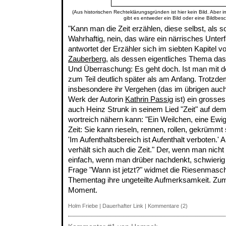
(Aus historischen Rechteklärungsgründen ist hier kein Bild. Aber 
gibt es entweder ein Bild oder eine Bildbes
"Kann man die Zeit erzählen, diese selbst, als s
Wahrhaftig, nein, das wäre ein närrisches Unterf
antwortet der Erzähler sich im siebten Kapite
Zauberberg
, als dessen eigentliches Thema das 
Und Überraschung: Es geht doch. Ist man mit d
zum Teil deutlich später als am Anfang. Trotzdem 
insbesondere ihr Vergehen (das im übrigen auc
Werk der Autorin
Kathrin Passig
ist) ein grosse
auch Heinz Strunk in seinem Lied "Zeit" auf d
wortreich nähern kann: "Ein Weilchen, eine Ewig
Zeit: Sie kann rieseln, rennen, rollen, gekrümmt 
'Im Aufenthaltsbereich ist Aufenthalt verboten.' 
verhält sich auch die Zeit." Der, wenn man nich
einfach, wenn man drüber nachdenkt, schwieri
Frage "Wann ist jetzt?" widmet die Riesenmasc
Thementag ihre ungeteilte Aufmerksamkeit. Zum
Moment.
Holm Friebe
|
Dauerhafter Link
|
Kommentare (2)