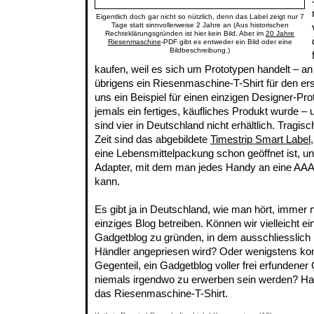
Eigentlich doch gar nicht so nützlich, denn das Label zeigt nur 7
Tage statt sinnvollerweise 2 Jahre an (Aus historischen
Rechteklärungsgründen ist hier kein Bild. Aber im
20 Jahre
Riesenmaschine
-PDF gibt es entweder ein Bild oder eine
Bildbeschreibung.)
kaufen, weil es sich um Prototypen handelt – an
übrigens ein Riesenmaschine-T-Shirt für den er
uns ein Beispiel für einen einzigen Designer-Pr
jemals ein fertiges, käufliches Produkt wurde –
sind vier in Deutschland nicht erhältlich. Tragis
Zeit sind das abgebildete
Timestrip Smart Label
eine Lebensmittelpackung schon geöffnet ist, u
Adapter, mit dem man jedes Handy an eine AAA-
kann.
Es gibt ja in Deutschland, wie man hört, immer
einziges Blog betreiben. Können wir vielleicht e
Gadgetblog zu gründen, in dem ausschliesslich 
Händler angepriesen wird? Oder wenigstens ko
Gegenteil, ein Gadgetblog voller frei erfundener 
niemals irgendwo zu erwerben sein werden? Ha
das Riesenmaschine-T-Shirt.