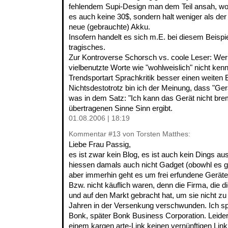
fehlendem Supi-Design man dem Teil ansah, wo
es auch keine 30$, sondern halt weniger als der
neue (gebrauchte) Akku.
Insofern handelt es sich m.E. bei diesem Beispie
tragisches.
Zur Kontroverse Schorsch vs. coole Leser: Wer
vielbenutzte Worte wie "wohlweislich" nicht kennt
Trendsportart Sprachkritik besser einen weite
Nichtsdestotrotz bin ich der Meinung, dass "Ger
was in dem Satz: "Ich kann das Gerät nicht br
übertragenen Sinne Sinn ergibt.
01.08.2006 | 18:19
Kommentar
#13
von Torsten Matthes:
Liebe Frau Passig,
es ist zwar kein Blog, es ist auch kein Dings au
hiessen damals auch nicht Gadget (obowhl es g
aber immerhin geht es um frei erfundene Geräte, 
Bzw. nicht käuflich waren, denn die Firma, die d
und auf den Markt gebracht hat, um sie nicht zu v
Jahren in der Versenkung verschwunden. Ich s
Bonk, später Bonk Business Corporation. Leider
einem kargen arte-Link keinen vernünftigen Link