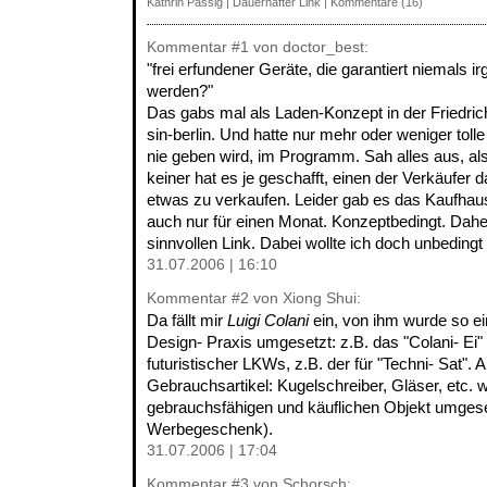
Kathrin Passig
|
Dauerhafter Link
|
Kommentare (16)
Kommentar
#1
von doctor_best:
"frei erfundener Geräte, die garantiert niemals 
werden?"
Das gabs mal als Laden-Konzept in der Friedric
sin-berlin. Und hatte nur mehr oder weniger tolle 
nie geben wird, im Programm. Sah alles aus, als
keiner hat es je geschafft, einen der Verkäufer
etwas zu verkaufen. Leider gab es das Kaufha
auch nur für einen Monat. Konzeptbedingt. Daher
sinnvollen Link. Dabei wollte ich doch unbedingt 
31.07.2006 | 16:10
Kommentar
#2
von Xiong Shui:
Da fällt mir
Luigi Colani
ein, von ihm wurde so ei
Design- Praxis umgesetzt: z.B. das "Colani- Ei"
futuristischer LKWs, z.B. der für "Techni- Sat". 
Gebrauchsartikel: Kugelschreiber, Gläser, etc. 
gebrauchsfähigen und käuflichen Objekt umgeset
Werbegeschenk).
31.07.2006 | 17:04
Kommentar
#3
von Schorsch: