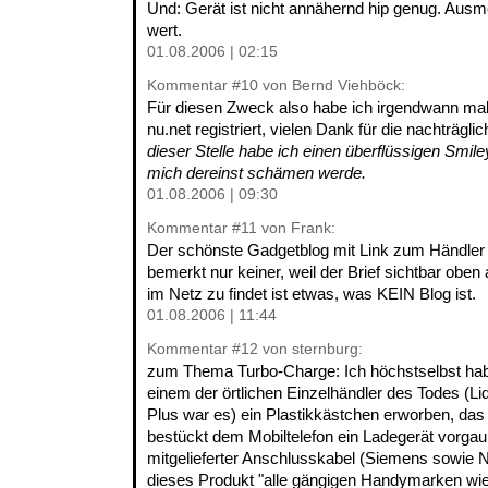
Und: Gerät ist nicht annähernd hip genug. Ausm
wert.
01.08.2006 | 02:15
Kommentar
#10
von Bernd Viehböck:
Für diesen Zweck also habe ich irgendwann ma
nu.net registriert, vielen Dank für die nachträg
dieser Stelle habe ich einen überflüssigen Smil
mich dereinst schämen werde.
01.08.2006 | 09:30
Kommentar
#11
von Frank:
Der schönste Gadgetblog mit Link zum Händler
bemerkt nur keiner, weil der Brief sichtbar oben a
im Netz zu findet ist etwas, was KEIN Blog ist.
01.08.2006 | 11:44
Kommentar
#12
von sternburg:
zum Thema Turbo-Charge: Ich höchstselbst habe
einem der örtlichen Einzelhändler des Todes (Lid
Plus war es) ein Plastikkästchen erworben, das 
bestückt dem Mobiltelefon ein Ladegerät vorgau
mitgelieferter Anschlusskabel (Siemens sowie N
dieses Produkt "alle gängigen Handymarken wie