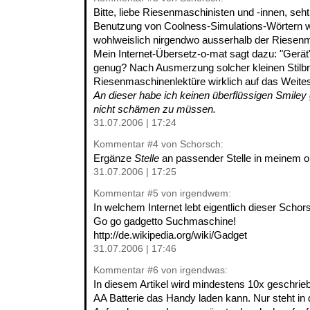
Bitte, liebe Riesenmaschinisten und -innen, seh
Benutzung von Coolness-Simulations-Wörtern wi
wohlweislich nirgendwo ausserhalb der Riesen
Mein Internet-Übersetz-o-mat sagt dazu: "Gerät"
genug? Nach Ausmerzung solcher kleinen Stilb
Riesenmaschinenlektüre wirklich auf das Weite
An dieser habe ich keinen überflüssigen Smile
nicht schämen zu müssen.
31.07.2006 | 17:24
Kommentar
#4
von Schorsch:
Ergänze
Stelle
an passender Stelle in meinem 
31.07.2006 | 17:25
Kommentar
#5
von irgendwem:
In welchem Internet lebt eigentlich dieser Schor
Go go gadgetto Suchmaschine!
http://de.wikipedia.org/wiki/Gadget
31.07.2006 | 17:46
Kommentar
#6
von irgendwas:
In diesem Artikel wird mindestens 10x geschrie
AA Batterie das Handy laden kann. Nur steht in 