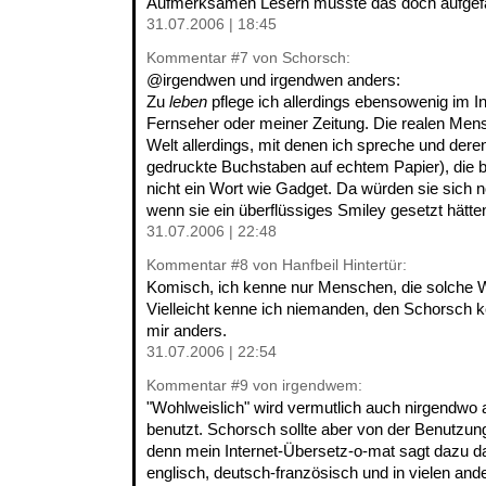
Aufmerksamen Lesern müsste das doch aufgefal
31.07.2006 | 18:45
Kommentar
#7
von Schorsch:
@irgendwen und irgendwen anders:
Zu
leben
pflege ich allerdings ebensowenig im I
Fernseher oder meiner Zeitung. Die realen Men
Welt allerdings, mit denen ich spreche und deren
gedruckte Buchstaben auf echtem Papier), die b
nicht ein Wort wie Gadget. Da würden sie sich
wenn sie ein überflüssiges Smiley gesetzt hätte
31.07.2006 | 22:48
Kommentar
#8
von Hanfbeil Hintertür:
Komisch, ich kenne nur Menschen, die solche 
Vielleicht kenne ich niemanden, den Schorsch ke
mir anders.
31.07.2006 | 22:54
Kommentar
#9
von irgendwem:
"Wohlweislich" wird vermutlich auch nirgendwo
benutzt. Schorsch sollte aber von der Benutzun
denn mein Internet-Übersetz-o-mat sagt dazu d
englisch, deutsch-französisch und in vielen an