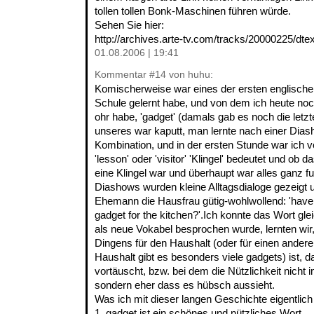
tollen tollen Bonk-Maschinen führen würde.
Sehen Sie hier:
http://archives.arte-tv.com/tracks/20000225/dte
01.08.2006 | 19:41
Kommentar
#14
von huhu:
Komischerweise war eines der ersten englischen 
Schule gelernt habe, und von dem ich heute n
ohr habe, 'gadget' (damals gab es noch die letz
unseres war kaputt, man lernte nach einer Dia
Kombination, und in der ersten Stunde war ich völl
'lesson' oder 'visitor' 'Klingel' bedeutet und ob
eine Klingel war und überhaupt war alles ganz fu
Diashows wurden kleine Alltagsdialoge gezeigt u
Ehemann die Hausfrau gütig-wohlwollend: 'have
gadget for the kitchen?'.Ich konnte das Wort glei
als neue Vokabel besprochen wurde, lernten wir,
Dingens für den Haushalt (oder für einen ander
Haushalt gibt es besonders viele gadgets) ist, d
vortäuscht, bzw. bei dem die Nützlichkeit nicht 
sondern eher dass es hübsch aussieht.
Was ich mit dieser langen Geschichte eigentlich 
1. gadget ist ein schönes und nützliches Wort