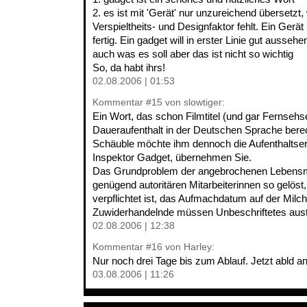
2. es ist mit 'Gerät' nur unzureichend übersetzt, 
Verspieltheits- und Designfaktor fehlt. Ein Gerä
fertig. Ein gadget will in erster Linie gut ausseh
auch was es soll aber das ist nicht so wichtig
So, da habt ihrs!
02.08.2006 | 01:53
Kommentar
#15
von slowtiger:
Ein Wort, das schon Filmtitel (und gar Fernsehser
Daueraufenthalt in der Deutschen Sprache bere
Schäuble möchte ihm dennoch die Aufenthaltser
Inspektor Gadget, übernehmen Sie.
Das Grundproblem der angebrochenen Lebensmi
genügend autoritären Mitarbeiterinnen so gelöst
verpflichtet ist, das Aufmachdatum auf der Milc
Zuwiderhandelnde müssen Unbeschriftetes aust
02.08.2006 | 12:38
Kommentar
#16
von Harley:
Nur noch drei Tage bis zum Ablauf. Jetzt abld a
03.08.2006 | 11:26