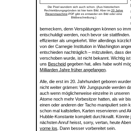
Die Pixel wundern sich auch schon. (Aus historischen
Rechteklärungsgründen ist hier kein Bild. Aber im
20 Jahre
Riesenmaschine
-PDF gibt es entweder ein Bild oder eine
Bildbeschreibung.)
bemeckern, denn Verspätungen können so imme
entschuldigt werden, noch bevor sie stattfinden.
effizienter als umgekehrt. Wer allerdings kürzlic
von der Carnegie Institution in Washington anger
entschieden nachträglich – mitzuteilen, dass d
verschoben wurde, ist nicht bekannt. Wichtig ist
uns
Bescheid
gegeben hat, alles habe wohl mög
Milliarden Jahre früher angefangen
.
Alle, die erst im 20. Jahrhundert geboren wurde
nicht weiter grämen: Wir Jungspunde werden dad
auch wenn möglicherweise einzelne in unseren
Atome noch mehr Vorbesitzer hatten, als wir bi
einen oder anderen der Tacho manipuliert sein k
schon mal kaltstellen, Karten reservieren und A
Hubble-Konstante komplett durchknallt. Könnte 
nächsten Anruf heisst, sorry, vertan, heute Ab
vorne los
. Dann besser vorbereitet sein.