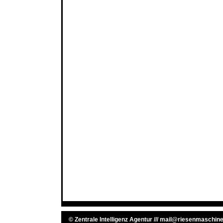
©
Zentrale Intelligenz Agentur
///
mail@riesenmaschine