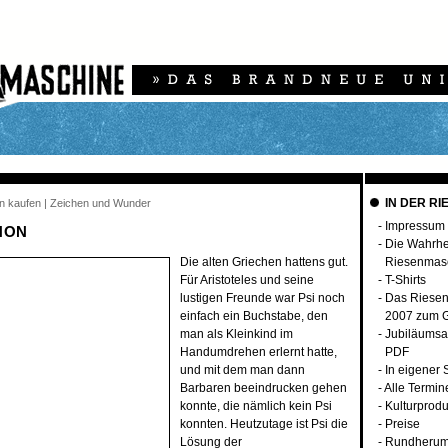
IN DER RI
en kaufen | Zeichen und Wunder
-
Impressum
HON
-
Die Wahrhei
Die alten Griechen hattens gut.
Riesenmas
Für Aristoteles und seine
-
T-Shirts
lustigen Freunde war Psi noch
-
Das Riese
einfach ein Buchstabe, den
2007 zum G
man als Kleinkind im
-
Jubiläumsa
Handumdrehen erlernt hatte,
PDF
und mit dem man dann
-
In eigener
Barbaren beeindrucken gehen
-
Alle Termin
konnte, die nämlich kein Psi
-
Kulturprodu
konnten. Heutzutage ist Psi die
-
Preise
Lösung der
-
Rundherum