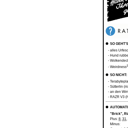
SO GEHT'S
- alles Urfes
- Hund rubb
- Wolkendec
- Weirdness
SO NICHT:
- Terabytepl
- Sütterlin (r
- an den Wi
- RAZR V3 (h
AUTOMATI
"Brick", R
Plus:
8
,
31
,
Minus: