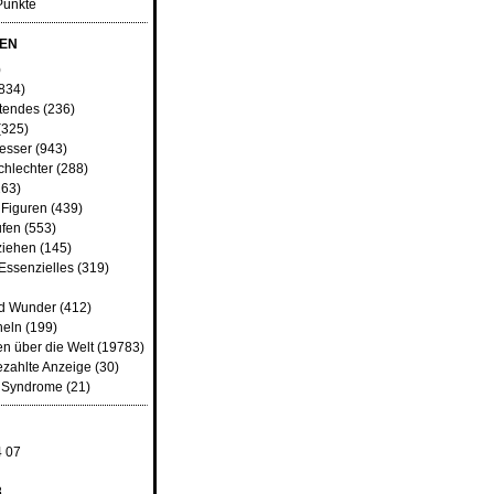
Punkte
EN
)
834)
tendes
(236)
(325)
besser
(943)
chlechter
(288)
63)
 Figuren
(439)
fen
(553)
ziehen
(145)
Essenzielles
(319)
nd Wunder
(412)
heln
(199)
n über die Welt
(19783)
ezahlte Anzeige
(30)
d Syndrome
(21)
4
07
8