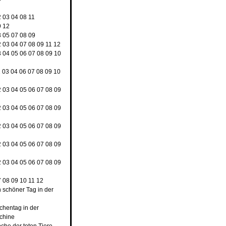
2
03
04
08
11
9
12
3
05
07
08
09
2
03
04
07
08
09
11
12
3
04
05
06
07
08
09
10
2
03
04
06
07
08
09
10
2
03
04
05
06
07
08
09
2
03
04
05
06
07
08
09
2
03
04
05
06
07
08
09
2
03
04
05
06
07
08
09
2
03
04
05
06
07
08
09
7
08
09
10
11
12
n schöner Tag in der
rchentag in der
chine