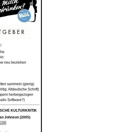
:
che
eln
ke neu beziehen
2
atten sammeln (gierig)
ichtig: Altdeutsche Schrift)
mpern herbeigezogen
allo Software?)
SCHE KULTURKRITIK
ian Johnson (2005)
100