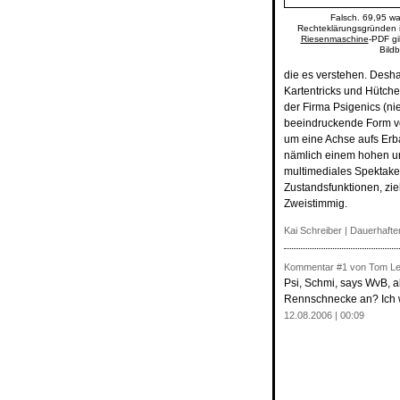
Falsch. 69,95 war
Rechteklärungsgründen is
Riesenmaschine
-PDF gi
Bild
die es verstehen. Desh
Kartentricks und Hütche
der Firma Psigenics (n
beeindruckende Form vo
um eine Achse aufs Erb
nämlich einem hohen un
multimediales Spektak
Zustandsfunktionen, zie
Zweistimmig.
Kai Schreiber
|
Dauerhafter
Kommentar
#1
von Tom Le
Psi, Schmi, says WvB, a
Rennschnecke an? Ich w
12.08.2006 | 00:09