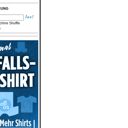
RUNG
hine Shuffle
n