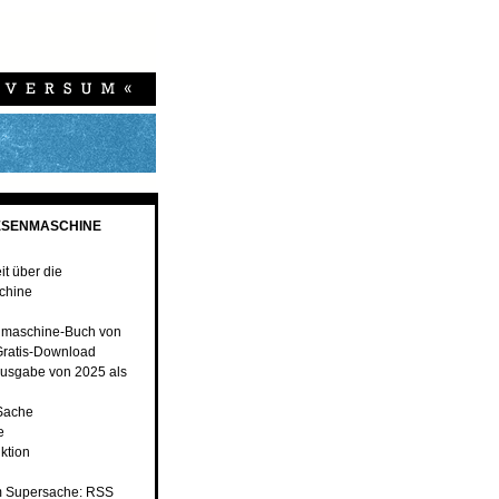
ESENMASCHINE
t über die
chine
nmaschine-Buch von
ratis-Download
usgabe von 2025 als
 Sache
e
ktion
 Supersache: RSS