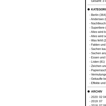
Gesamt: 3 
KATEGORI
-
Berlin
(364
-
Anderswo
(
-
Nachtleuch
-
Supertiere
-
Alles wird 
-
Alles wird s
-
Was fehlt
(2
-
Fakten und
-
Sachen kau
-
Sachen an
-
Essen und 
-
Listen
(81)
-
Zeichen u
-
Papierrasc
-
Vermutunge
-
Gekaufte b
-
Effekte un
ARCHIV
- 2020:
02
0
- 2019:
07
- 2018:
07
0