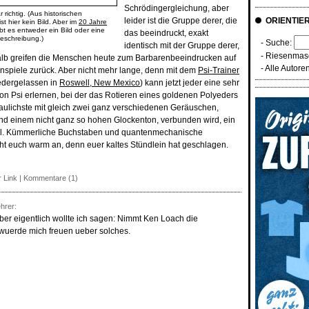
Schrödingergleichung, aber
 richtig. (Aus historischen
leider ist die Gruppe derer, die
ORIENTIE
t hier kein Bild. Aber im
20 Jahre
bt es entweder ein Bild oder eine
das beeindruckt, exakt
beschreibung.)
- Suche:
identisch mit der Gruppe derer,
-
Riesenmasc
alb greifen die Menschen heute zum Barbarenbeeindrucken auf
-
Alle Autore
nspiele zurück. Aber nicht mehr lange, denn mit dem
Psi-Trainer
iedergelassen in
Roswell, New Mexico
) kann jetzt jeder eine sehr
n Psi erlernen, bei der das Rotieren eines goldenen Polyeders
aulichste mit gleich zwei ganz verschiedenen Geräuschen,
d einem nicht ganz so hohen Glockenton, verbunden wird, ein
el. Kümmerliche Buchstaben und quantenmechanische
ht euch warm an, denn euer kaltes Stündlein hat geschlagen.
 Link
|
Kommentare (1)
hrer:
ber eigentlich wollte ich sagen: Nimmt Ken Loach die
uerde mich freuen ueber solches.