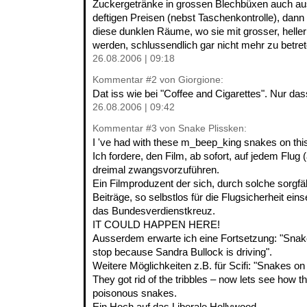
Zuckergetränke in grossen Blechbüxen auch au
deftigen Preisen (nebst Taschenkontrolle), da
diese dunklen Räume, wo sie mit grosser, hell
werden, schlussendlich gar nicht mehr zu betret
26.08.2006 | 09:18
Kommentar
#2
von Giorgione:
Dat iss wie bei "Coffee and Cigarettes". Nur dass
26.08.2006 | 09:42
Kommentar
#3
von Snake Plissken:
I 've had with these m_beep_king snakes on th
Ich fordere, den Film, ab sofort, auf jedem Flug
dreimal zwangsvorzuführen.
Ein Filmproduzent der sich, durch solche sorgfäl
Beiträge, so selbstlos für die Flugsicherheit eins
das Bundesverdienstkreuz.
IT COULD HAPPEN HERE!
Ausserdem erwarte ich eine Fortsetzung: "Snake
stop because Sandra Bullock is driving".
Weitere Möglichkeiten z.B. für Scifi: "Snakes on 
They got rid of the tribbles – now lets see how th
poisonous snakes.
Ein Hoch auf das Liberale Hollywood.