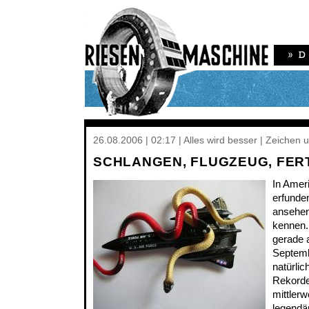
26.08.2006 | 02:17 | Alles wird besser | Zeichen
SCHLANGEN, FLUGZEUG, FER
In Amer
erfunde
ansehen
kennen
gerade 
Septemb
natürli
Rekorde,
mittlerw
legendär