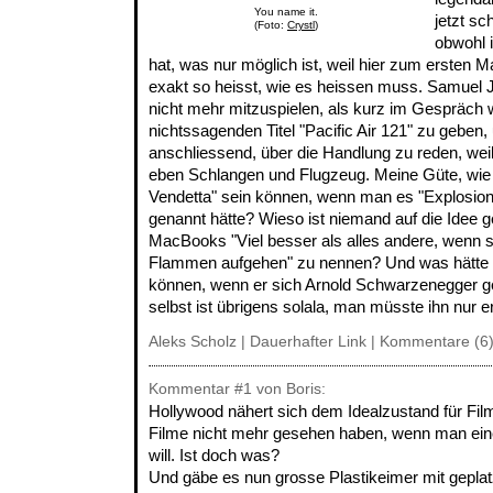
You name it.
jetzt sc
(Foto:
Crystl
)
obwohl 
hat, was nur möglich ist, weil hier zum ersten M
exakt so heisst, wie es heissen muss. Samuel 
nicht mehr mitzuspielen, als kurz im Gespräch 
nichtssagenden Titel "Pacific Air 121" zu geben,
anschliessend, über die Handlung zu reden, wei
eben Schlangen und Flugzeug. Meine Güte, wie er
Vendetta" sein können, wenn man es "Explosio
genannt hätte? Wieso ist niemand auf die Idee
MacBooks "Viel besser als alles andere, wenn si
Flammen aufgehen" zu nennen? Und was hätte
können, wenn er sich Arnold Schwarzenegger ge
selbst ist übrigens solala, man müsste ihn nur 
Aleks Scholz |
Dauerhafter Link
|
Kommentare (6
Kommentar
#1
von Boris:
Hollywood nähert sich dem Idealzustand für Fil
Filme nicht mehr gesehen haben, wenn man eine
will. Ist doch was?
Und gäbe es nun grosse Plastikeimer mit gepla