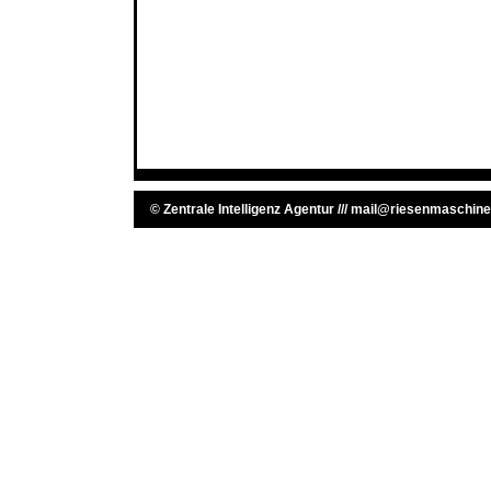
©
Zentrale Intelligenz Agentur
///
mail@riesenmaschine