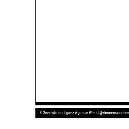
©
Zentrale Intelligenz Agentur
///
mail@riesenmaschine