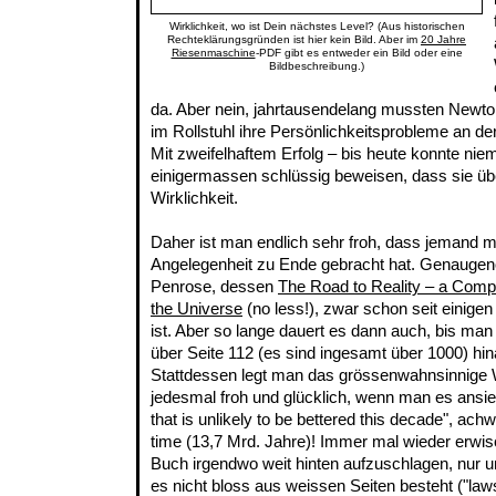
Wirklichkeit, wo ist Dein nächstes Level? (Aus historischen
Rechteklärungsgründen ist hier kein Bild. Aber im
20 Jahre
Riesenmaschine
-PDF gibt es entweder ein Bild oder eine
Bildbeschreibung.)
da. Aber nein, jahrtausendelang mussten Newto
im Rollstuhl ihre Persönlichkeitsprobleme an de
Mit zweifelhaftem Erfolg – bis heute konnte niem
einigermassen schlüssig beweisen, dass sie über
Wirklichkeit.
Daher ist man endlich sehr froh, dass jemand mi
Angelegenheit zu Ende gebracht hat. Genauge
Penrose, dessen
The Road to Reality – a Compl
the Universe
(no less!), zwar schon seit einig
ist. Aber so lange dauert es dann auch, bis man
über Seite 112 (es sind ingesamt über 1000) h
Stattdessen legt man das grössenwahnsinnige W
jedesmal froh und glücklich, wenn man es ansieht
that is unlikely to be bettered this decade", ac
time (13,7 Mrd. Jahre)! Immer mal wieder erwis
Buch irgendwo weit hinten aufzuschlagen, nur u
es nicht bloss aus weissen Seiten besteht ("laws