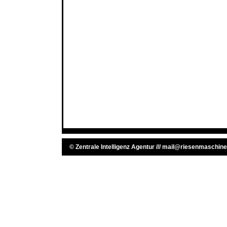
©
Zentrale Intelligenz Agentur
///
mail@riesenmaschine