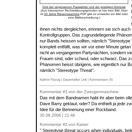
Gott der vergessenen Passwörter und der gnädigen Amnesie
(Aus historischen Rechteklärungsgründen ist hier kein Bild. Aber
im
20 Jahre Riesenmaschine
-PDF gibt es entweder ein Bild oder
eine Bildbeschreibung.)
ihnen nichts dergleichen, erinnern sie sich auch 
Kontrollgruppen. Das zugrundeliegende Phänomen
nur Bands heissen sollten, nämlich "Stereotype
komplett entfällt, was wir vor einer Minute getan
nicht an vergangenen Partynächten, sondern viel
Frauen sind, oder schwul, oder schwarz. Das z
Phänomen heisst übrigens, wie eigentlich nur Ba
nämlich "Stereotype Threat".
Kathrin Passig
|
Dauerhafter Link
|
Kommentare (9)
Kommentar
#1
von der Zwergenmaschine:
Das mit dem Bandnamen habt ihr aber beim ollen
Dave Barry geklaut, oder? Da enthielt ja jede z
Idee für die Bennenung einer Rockband.
30.08.2006 | 21:46
Kommentar
#2
von Kaiser:
" Stereotype threat occurs when individuals, belie