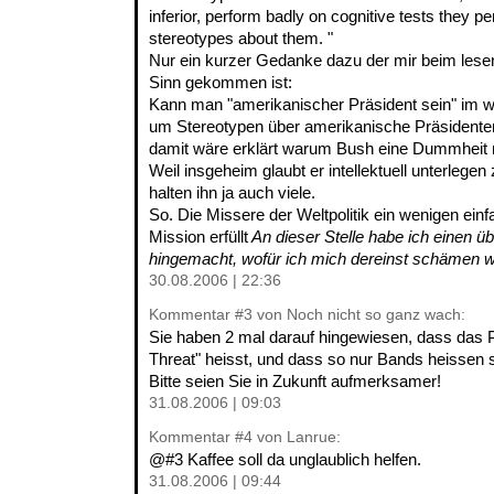
inferior, perform badly on cognitive tests they p
stereotypes about them. "
Nur ein kurzer Gedanke dazu der mir beim lese
Sinn gekommen ist:
Kann man "amerikanischer Präsident sein" im we
um Stereotypen über amerikanische Präsidente
damit wäre erklärt warum Bush eine Dummheit 
Weil insgeheim glaubt er intellektuell unterlegen
halten ihn ja auch viele.
So. Die Missere der Weltpolitik ein wenigen einf
Mission erfüllt
An dieser Stelle habe ich einen ü
hingemacht, wofür ich mich dereinst schämen 
30.08.2006 | 22:36
Kommentar
#3
von Noch nicht so ganz wach:
Sie haben 2 mal darauf hingewiesen, dass das
Threat" heisst, und dass so nur Bands heissen s
Bitte seien Sie in Zukunft aufmerksamer!
31.08.2006 | 09:03
Kommentar
#4
von Lanrue:
@#3 Kaffee soll da unglaublich helfen.
31.08.2006 | 09:44