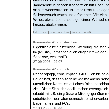
abseitigen und entlegenen Nischensegmenten. I
Jahresende laufenden Kooperation mit DoorOn
sich im wöchentlichen Takt eine Produktkatego
Selbstversuch testen und erforschen. Vielleicht 
Weise, etwas über unsere geheimen Wünsche (
herauszubekommen.
Holm Friebe
|
Dauerhafter Link
|
Kommentare (6)
Kommentar
#1
von sternburg:
Eigentlich eine Spitzenidee: Werbung, die man 
im (Musik-)Fernsehen auch eingeführt werden ("
Scheisse, echt mal!").
27.09.2006 | 09:07
Kommentar
#2
von B.A.:
Papperlapapp, consumption skills... Ich bleibe d
Baudrillard, dessen so feine wie melancholisch
unendlichen Konsums auf einen "nicht behebbar
zielt. Diese Sicht der idealistischen (wenngleic
erlaubt mir zB. ein grössere Milde gegenüber 
unbefriedigenden aber dennoch selbst erworbe
Bademänteln und PCs.
27.09.2006 | 10:44