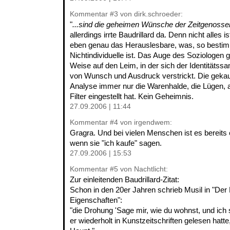
Kommentar
#3
von dirk.schroeder:
"
...sind die geheimen Wünsche der Zeitgenosse
allerdings irrte Baudrillard da. Denn nicht alles
eben genau das Herauslesbare, was, so bestim
Nichtindividuelle ist. Das Auge des Soziologen 
Weise auf den Leim, in der sich der Identitätss
von Wunsch und Ausdruck verstrickt. Die geka
Analyse immer nur die Warenhalde, die Lügen, a
Filter eingestellt hat. Kein Geheimnis.
27.09.2006 | 11:44
Kommentar
#4
von irgendwem:
Gragra. Und bei vielen Menschen ist es bereits
wenn sie "ich kaufe" sagen.
27.09.2006 | 15:53
Kommentar
#5
von Nachtlicht:
Zur einleitenden Baudrillard-Zitat:
Schon in den 20er Jahren schrieb Musil in "De
Eigenschaften":
"die Drohung 'Sage mir, wie du wohnst, und ich sa
er wiederholt in Kunstzeitschriften gelesen hat