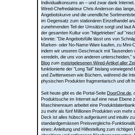
Individualkonsums an – und zwar dank Internet. 
Wired-Chefredakteur Chris Anderson das lange,
Angebotskurve und die unendliche Sortimentstie
im Gegensatz zum stationären Einzelhandel anzut
zunehmenden Teil der Umsätze sorgt und laut 
der gesamten Kultur von "hitgetrieben" auf "nis
könnte: "Die Angebotsfülle lässt uns von Schnä
Marken- oder No-Name-Ware kaufen, zu Mini-
indem wir unseren Geschmack mit Tausenden v
veredeln, die uns von anderen unterscheiden," s
Blog
zum
meistgelesenen Wired-Artikel aller Ze
funktionierte der "Long Tail" bislang vorwiegend 
und Zwitterwesen wie Büchern, während die Int
physischen Produkten fragmentarisch und oft fru
Seit heute gibt es die Portal-Seite
DoorOne.de
, 
Produktsuche im Internet auf eine neue Ebene 
Maschinenraum arbeitet eine Produktdatenbank 
zu mehr als fünf Millionen Produkten von mehr 
Deck ist alles hübsch aufgeräumt und intuitiv z
standardgemässen Preisvergleichs-Funktionalität 
eines: Anleitung und Hilfestellung zum richtige