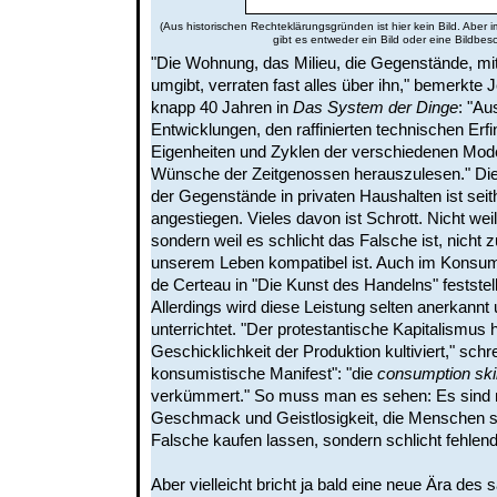
(Aus historischen Rechteklärungsgründen ist hier kein Bild. Aber 
gibt es entweder ein Bild oder eine Bildbes
"Die Wohnung, das Milieu, die Gegenstände, mi
umgibt, verraten fast alles über ihn," bemerkte 
knapp 40 Jahren in
Das System der Dinge
: "Au
Entwicklungen, den raffinierten technischen Erf
Eigenheiten und Zyklen der verschiedenen Mod
Wünsche der Zeitgenossen herauszulesen." Die 
der Gegenstände in privaten Haushalten ist seit
angestiegen. Vieles davon ist Schrott. Nicht wei
sondern weil es schlicht das Falsche ist, nicht z
unserem Leben kompatibel ist. Auch im Konsum
de Certeau in "Die Kunst des Handelns" feststell
Allerdings wird diese Leistung selten anerkannt
unterrichtet. "Der protestantische Kapitalismus 
Geschicklichkeit der Produktion kultiviert," schr
konsumistische Manifest": "die
consumption skil
verkümmert." So muss man es sehen: Es sind n
Geschmack und Geistlosigkeit, die Menschen st
Falsche kaufen lassen, sondern schlicht fehlen
Aber vielleicht bricht ja bald eine neue Ära des