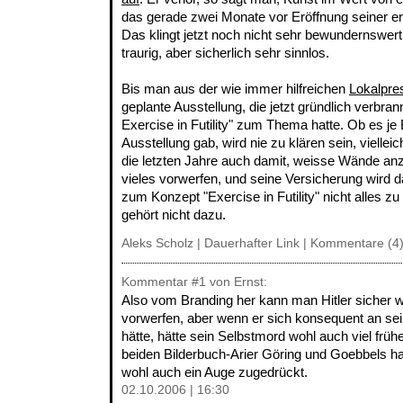
das gerade zwei Monate vor Eröffnung seiner er
Das klingt jetzt noch nicht sehr bewundernswert
traurig, aber sicherlich sehr sinnlos.
Bis man aus der wie immer hilfreichen
Lokalpre
geplante Ausstellung, die jetzt gründlich verbran
Exercise in Futility" zum Thema hatte. Ob es je B
Ausstellung gab, wird nie zu klären sein, viellei
die letzten Jahre auch damit, weisse Wände an
vieles vorwerfen, und seine Versicherung wird d
zum Konzept "Exercise in Futility" nicht alles z
gehört nicht dazu.
Aleks Scholz |
Dauerhafter Link
|
Kommentare (4
Kommentar
#1
von Ernst:
Also vom Branding her kann man Hitler sicher 
vorwerfen, aber wenn er sich konsequent an se
hätte, hätte sein Selbstmord wohl auch viel früh
beiden Bilderbuch-Arier Göring und Goebbels ha
wohl auch ein Auge zugedrückt.
02.10.2006 | 16:30