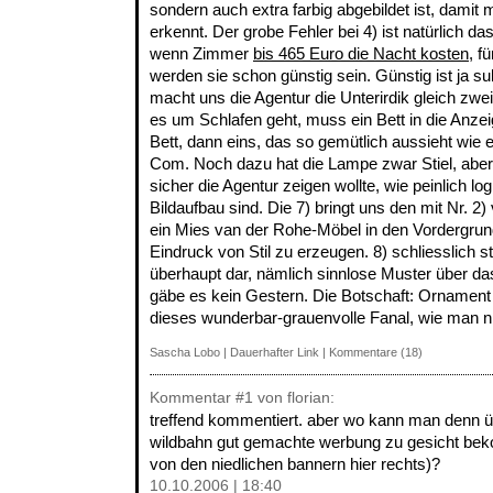
sondern auch extra farbig abgebildet ist, damit 
erkennt. Der grobe Fehler bei 4) ist natürlich da
wenn Zimmer
bis 465 Euro die Nacht kosten
, f
werden sie schon günstig sein. Günstig ist ja s
macht uns die Agentur die Unterirdik gleich zwe
es um Schlafen geht, muss ein Bett in die Anze
Bett, dann eins, das so gemütlich aussieht wie e
Com. Noch dazu hat die Lampe zwar Stiel, aber
sicher die Agentur zeigen wollte, wie peinlich 
Bildaufbau sind. Die 7) bringt uns den mit Nr. 2
ein Mies van der Rohe-Möbel in den Vordergrun
Eindruck von Stil zu erzeugen. 8) schliesslich st
überhaupt dar, nämlich sinnlose Muster über das 
gäbe es kein Gestern. Die Botschaft: Ornament 
dieses wunderbar-grauenvolle Fanal, wie man ni
Sascha Lobo
|
Dauerhafter Link
|
Kommentare (18)
Kommentar
#1
von florian:
treffend kommentiert. aber wo kann man denn üb
wildbahn gut gemachte werbung zu gesicht b
von den niedlichen bannern hier rechts)?
10.10.2006 | 18:40