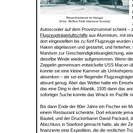
Riesenhartwurst im Hangar
(Foto: Moffett Field Historical Society)
Autoscooter auf dem Provinzrummel scheint – zw
Flugzeugträgerluftschiffe
aus Aluminium, mit ei
dort eingestellten bis zu fünf Flugzeuge wurden
Haken abgelassen und gestartet, und hinterher,
Manöver zur Geschwindigkeitsangleichung, wie
dieselbe Winde wieder aufgenommen. Wenn di
Zeppelin gemeinsam entwickelte USS Macon üb
konnte sie eine kleine Kammer als Umkehrperis
absenken – als sei ein fliegender Flugzeugträger
absurd genug. Aber das Wetter hatte ein Einseh
das eine Ding in den Atlantik, 1935 dann das and
sofortiger Suche konnte das Wrack im Pazifik n
Bis dann Ende der 80er Jahre ein Fischer ein Met
einem Restaurant schenkte. Dort erkannte jem
Bauteil, und der Druckerbaron David Packard, d
Abschluss in Stanford gemacht hatte, als der Zepp
finanzierte eine Expedition, die die restlichen T