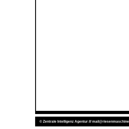
©
Zentrale Intelligenz Agentur
///
mail@riesenmaschine