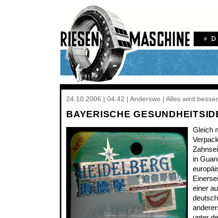
24.10.2006 | 04:42 | Anderswo | Alles wird besse
BAYERISCHE GESUNDHEITSID
Gleich 
Verpack
Zahnse
in Guan
europäi
Einerse
einer a
deutsch
anderers
unter de