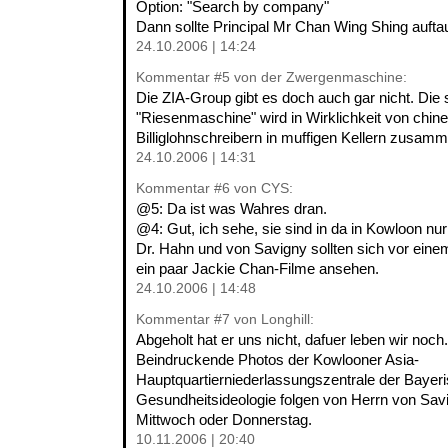
Option: "Search by company"
Dann sollte Principal Mr Chan Wing Shing aufta
24.10.2006 | 14:24
Kommentar
#5
von der Zwergenmaschine:
Die ZIA-Group gibt es doch auch gar nicht. Die
"Riesenmaschine" wird in Wirklichkeit von chin
Billiglohnschreibern in muffigen Kellern zusam
24.10.2006 | 14:31
Kommentar
#6
von CYS:
@5: Da ist was Wahres dran.
@4: Gut, ich sehe, sie sind in da in Kowloon nur
Dr. Hahn und von Savigny sollten sich vor eine
ein paar Jackie Chan-Filme ansehen.
24.10.2006 | 14:48
Kommentar
#7
von Longhill:
Abgeholt hat er uns nicht, dafuer leben wir noch.
Beindruckende Photos der Kowlooner Asia-
Hauptquartierniederlassungszentrale der Bayer
Gesundheitsideologie folgen von Herrn von Savi
Mittwoch oder Donnerstag.
10.11.2006 | 20:40