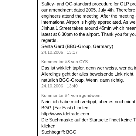
Saftey- and QC-standard procedure for OLP pro
our amendment dated 2005, July 4th. Therefore it
engineers attend the meeting. After the meeting 
International Airport is highly appreciated. As w
Jinhua 1 Street takes around 45min which means
latest at 6:30pm to the airport. Thank you for y
regards.
Senta Gard (BBG-Group, Germany)
24.10.2006 | 13:17
Kommentar
#3
von CYS:
Das ist wirklich tapfer, denn wer weiss, wer da i
Allerdings geht der alles beweisende Link nicht,
natürlich BGG-Group. Wenn, dann richtig.
24.10.2006 | 13:40
Kommentar
#4
von irgendwem:
Nein, ich habe mich vertippt, aber es noch nich
BGG (Far East) Limited
http://www.tdctrade.com
Die Suchmaske auf der Startseite findet keine T
klicken
Suchbegriff: BGG