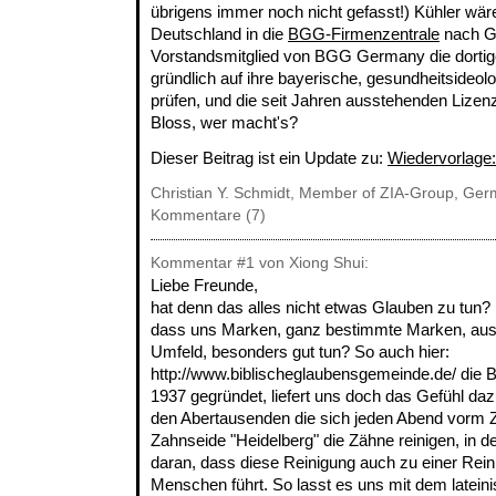
übrigens immer noch nicht gefasst!) Kühler wäre
Deutschland in die
BGG-Firmenzentrale
nach G
Vorstandsmitglied von BGG Germany die dortig
gründlich auf ihre bayerische, gesundheitsideol
prüfen, und die seit Jahren ausstehenden Lizen
Bloss, wer macht's?
Dieser Beitrag ist ein Update zu:
Wiedervorlage:
Christian Y. Schmidt, Member of ZIA-Group, Ge
Kommentare (7)
Kommentar
#1
von Xiong Shui:
Liebe Freunde,
hat denn das alles nicht etwas Glauben zu tun?
dass uns Marken, ganz bestimmte Marken, au
Umfeld, besonders gut tun? So auch hier:
http://www.biblischeglaubensgemeinde.de/ di
1937 gegründet, liefert uns doch das Gefühl d
den Abertausenden die sich jeden Abend vorm Z
Zahnseide "Heidelberg" die Zähne reinigen, in 
daran, dass diese Reinigung auch zu einer Rei
Menschen führt. So lasst es uns mit dem latein