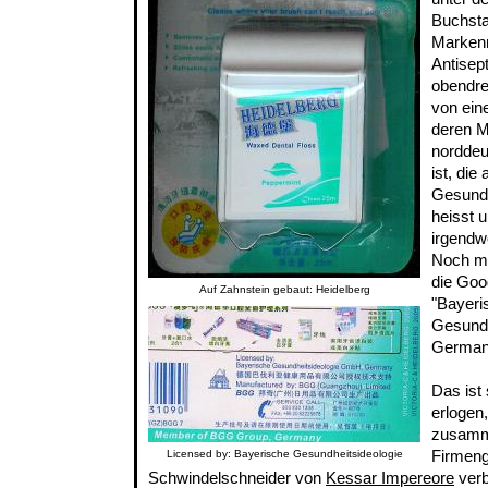
Buchsta
Marken
Antisept
obendre
von eine
deren M
nordde
ist, die
Gesund
heisst 
irgendw
Noch ma
die Go
Auf Zahnstein gebaut: Heidelberg
"Bayeri
Gesundh
German
Das ist
erlogen
zusamm
Firmeng
Licensed by: Bayerische Gesundheitsideologie
Schwindelschneider von
Kessar Impereore
verb