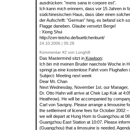
ausdrücken: "mens sana in corpore est".
Ich kann mich erinnern, dass vor 15 Jahren in f
südchinesischen Haus, dass über einen solchen 
der Aufschrift: "German" hing, es befand sich so
Flagge daneben. Glaube versetzt Berge!
: Xiong Shui
http://zen-teisho.de/buettchenbunt/
24.10.2006 | 05:28
Kommentar
#2
von Longhill:
Das Mastermind sitzt in
Kowloon
:
Ich bin mit meinen Bruder naechste Woche in Ho
springt ja eine kostenlose Fahrt vom Flughafen i
Subject: Meeting next week
Dear Mr. Chan
Next Wednesday, November 1st. our Manager,
Dr. Otto Hahn will arrive at Chek Lap Kok at 4
Heathrow). He will be accompanied by company'
Carl von Savigny. Please arrange a limousine f
the settlement of licene fees for October 2002 
we will depart at Hung Hom to Guangzhou at 08:2
Guangzhou East Station at 10:07. Please infor
(Guangzhou) that a limosuine is needed. Agenda 