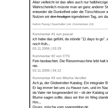
Aber vielleicht ist das alles auch nur halbher
Wahrscheinlich müsste man an ganz anderer St
entweder die Dunkelheit oder die Türschlösser a
Nutzen wir
den heutigen
irgendeinen Tag, um d
Kathrin Passig
|
Dauerhafter Link
|
Kommentare (14)
Kommentar
#1
von pascal:
ich habe das gefühl, da stünde "11 days to go". a
noch früh...
03.11.2006 | 03:29
Kommentar
#2
von CYS:
Fein beobachtet. Die Riesenmaschine lebt halt i
nie.
03.11.2006 | 04:12
Kommentar
#3
von Mischa Verollet:
Ach ja, der Globetrotter-Katalog. Ein integraler 
Er lag immer bei uns zu Hause rum, und im Nach
da Vater nie losgewandert ist – ob der Katalog u
Blume sagen sollte, dass wir ihm im Weg stande
Hm...
Gruss, mischa vom sparrenblog.de