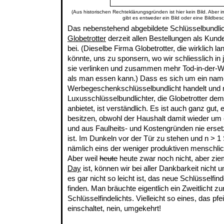
(Aus historischen Rechteklärungsgründen ist hier kein Bild. Aber 
gibt es entweder ein Bild oder eine Bildbes
Das nebenstehend abgebildete Schlüsselbundlich
Globetrotter
derzeit allen Bestellungen als Ku
bei. (Dieselbe Firma Globetrotter, die wirklich 
könnte, uns zu sponsern, wo wir schliesslich in
sie verlinken und zusammen mehr Tod-in-der-Wi
als man essen kann.) Dass es sich um ein na
Werbegeschenkschlüsselbundlicht handelt und n
Luxusschlüsselbundlichter, die Globetrotter d
anbietet, ist verständlich. Es ist auch ganz gut,
besitzen, obwohl der Haushalt damit wieder um
und aus Faulheits- und Kostengründen nie erset
ist. Im Dunkeln vor der Tür zu stehen und n > 1 
nämlich eins der weniger produktiven menschlic
Aber weil
heute
heute zwar noch nicht, aber zie
Day
ist, können wir bei aller Dankbarkeit nicht 
es gar nicht so leicht ist, das neue Schlüsselfin
finden. Man bräuchte eigentlich ein Zweitlicht zu
Schlüsselfindelichts. Vielleicht so eines, das pf
einschaltet, nein, umgekehrt!