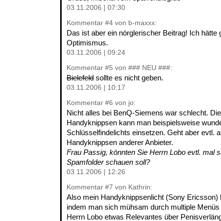
03.11.2006 | 07:30
Kommentar
#4
von b-maxxx:
Das ist aber ein nörglerischer Beitrag! Ich hätte 
Optimismus.
03.11.2006 | 09:24
Kommentar
#5
von ### NEU ###:
Bielefeld
sollte es nicht geben.
03.11.2006 | 10:17
Kommentar
#6
von jo:
Nicht alles bei BenQ-Siemens war schlecht. Die
Handyknippsen kann man beispielsweise wunder
Schlüsselfindelichts einsetzen. Geht aber evtl. 
Handyknippsen anderer Anbieter.
Frau Passig, könnten Sie Herrn Lobo evtl. mal s
Spamfolder schauen soll?
03.11.2006 | 12:26
Kommentar
#7
von Kathrin:
Also mein Handyknippsenlicht (Sony Ericsson) l
indem man sich mühsam durch multiple Menüs w
Herrn Lobo etwas Relevantes über Penisverlän