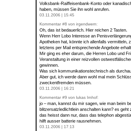
Volksbank-Raiffeisenbank-Konto oder kanadisch
haben, müssen Sie ihn wohl anrufen.
03.11.2006 | 15:45
Kommentar
#8
von irgendwem:
Oh, das ist bedauerlich. Hier reichen 2 Tasten.
Wenn Herr Lobo Interesse an Penisverlängerun
Apotheken hat, könnte ich allenfalls vermitteln,
letztens per Mail entsprechende Angebote erhal
Mir ging es eher darum, die Herren Lobo und Fri
Veranstaltung in einer reizvollen ostwestfälische
gewinnen.
Was sich kommunikationstechnisch als durchaus
Aber gut, ich werde dann wohl mal mein Schlüssel
zweckentfremden müssen.
03.11.2006 | 16:21
Kommentar
#9
von lukas Imhof:
jo – man, kannst du mir sagen, wie man beim b
blitzersatzledlichtlein anschalten kann? es geh
das heisst dann nur, dass das telephon abgestür
hilft ausser batterie rausnehmen.
03.11.2006 | 17:13