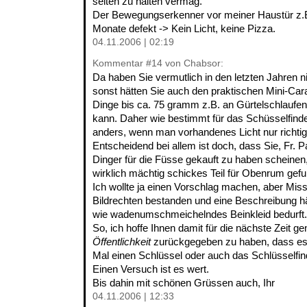
selten zu halten vermag.
Der Bewegungserkenner vor meiner Haustür z.B.
Monate defekt -> Kein Licht, keine Pizza.
04.11.2006 | 02:19
Kommentar
#14
von Chabsor:
Da haben Sie vermutlich in den letzten Jahren ni
sonst hätten Sie auch den praktischen Mini-Car
Dinge bis ca. 75 gramm z.B. an Gürtelschlaufen
kann. Daher wie bestimmt für das Schüsselfinde
anders, wenn man vorhandenes Licht nur richtig
Entscheidend bei allem ist doch, dass Sie, Fr. Pa
Dinger für die Füsse gekauft zu haben scheinen
wirklich mächtig schickes Teil für Obenrum gefu
Ich wollte ja einen Vorschlag machen, aber Miss
Bildrechten bestanden und eine Beschreibung hä
wie wadenumschmeichelndes Beinkleid bedurft.
So, ich hoffe Ihnen damit für die nächste Zeit g
Öffentlichkeit
zurückgegeben zu haben, dass es
Mal einen Schlüssel oder auch das Schlüsselfinde
Einen Versuch ist es wert.
Bis dahin mit schönen Grüssen auch, Ihr
04.11.2006 | 12:33