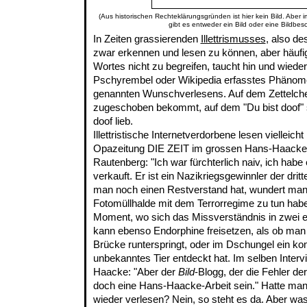
(Aus historischen Rechteklärungsgründen ist hier kein Bild. Aber 
gibt es entweder ein Bild oder eine Bildbes
In Zeiten grassierenden
Illettrismusses
, also d
zwar erkennen und lesen zu können, aber häufi
Wortes nicht zu begreifen, taucht hin und wieder
Pschyrembel oder Wikipedia erfasstes Phänome
genannten Wunschverlesens. Auf dem Zettelche
zugeschoben bekommt, auf dem "Du bist doof" ste
doof lieb.
Illettristische Internetverdorbene lesen vielleich
Opazeitung DIE ZEIT im grossen Hans-Haacke
Rautenberg: "Ich war fürchterlich naiv, ich habe
verkauft. Er ist ein Nazikriegsgewinnler der dri
man noch einen Restverstand hat, wundert man 
Fotomüllhalde mit dem Terrorregime zu tun haben
Moment, wo sich das Missverständnis in zwei eig
kann ebenso Endorphine freisetzen, als ob ma
Brücke runterspringt, oder im Dschungel ein ko
unbekanntes Tier entdeckt hat. Im selben Interv
Haacke: "Aber der
Bild
-Blogg, der die Fehler der
doch eine Hans-Haacke-Arbeit sein." Hatte man
wieder verlesen? Nein, so steht es da. Aber was