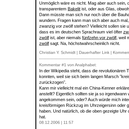
Unmöglich wäre es nicht. Mag aber auch sein, 
transparentem
Bakelit
ist, oder aus Glas, obwohl
Dann müsste man sich nur noch über die Bau
wundern. Fragen kann man sich aber auch mal,
zwanzig vor zwölf stehen? Vielleicht sollen sie 
dass es im deutschen Sprachraum viel öfter
zw
zwölf
ist, aber niemals
fünfzehn vor zwölf
, weil
zwölf
sagt. Na, höchstwahrscheinlich nicht.
Christian Y. Schmidt |
Dauerhafter Link
|
Komment
Kommentar
#1
von Analphabet:
In der Wikipedia steht, dass die revolutionäre
konnten, weil sie sich beim langen Marsch "kre
zurückzogen".
Kann mir vielleicht mal ein China-Kenner erklä
anstellt? Eigentlich sollten sie ja so irgendwan
angekommen sein, oder? Auch würde mich inter
kreisförmigen Rückzug im Uhrzeigersinn oder g
haben. Und natürlich, ob die oben gezeigte Uhr d
hat.
08.12.2006 | 11:57