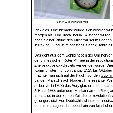
Schon wieder zwanzig vor!
Plexiglas. Und niemand würde sich wirklich wu
morgen als "Uhr Tikka" bei IKEA stehen würde. T
aber in einer Vitrine des
Militärmuseums der chi
in Peking – und ist mindestens siebzig Jahre alt
Das geht aus dem Schild neben der Uhr hervor,
der chinesischen Roten Armee in der revolutio
Zhejiang-Jiangxi-Gebiets
verwendet wurde. Die
Kommunisten nur von Januar 1929 bis Oktober 
machte man sich auf der Flucht vor den
Guomi
Langen Marsch nach Norden. Interessanter Wei
selben Zeit (1928) das
Acrylglas
erfunden, das 
& Haas
1933 unter dem Markennamen
Plexigla
Ist es also in der kurzen Zeit dieser revolutionä
gelungen, sich von Deutschland in ein chinesis
durchzuschlagen, das obendrein von feindliche