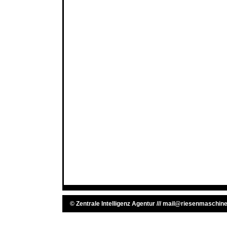
©
Zentrale Intelligenz Agentur
///
mail@riesenmaschine