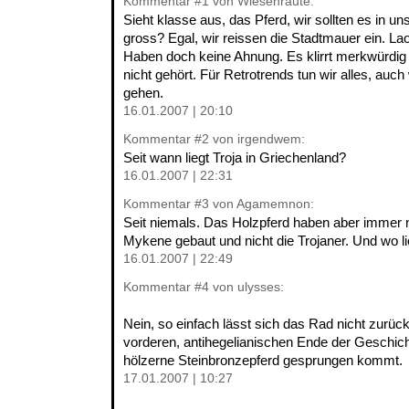
Kommentar
#1
von Wiesenraute:
Sieht klasse aus, das Pferd, wir sollten es in un
gross? Egal, wir reissen die Stadtmauer ein. L
Haben doch keine Ahnung. Es klirrt merkwürdig
nicht gehört. Für Retrotrends tun wir alles, auc
gehen.
16.01.2007 | 20:10
Kommentar
#2
von irgendwem:
Seit wann liegt Troja in Griechenland?
16.01.2007 | 22:31
Kommentar
#3
von Agamemnon:
Seit niemals. Das Holzpferd haben aber immer 
Mykene gebaut und nicht die Trojaner. Und wo l
16.01.2007 | 22:49
Kommentar
#4
von ulysses:
Nein, so einfach lässt sich das Rad nicht zurü
vorderen, antihegelianischen Ende der Geschic
hölzerne Steinbronzepferd gesprungen kommt.
17.01.2007 | 10:27