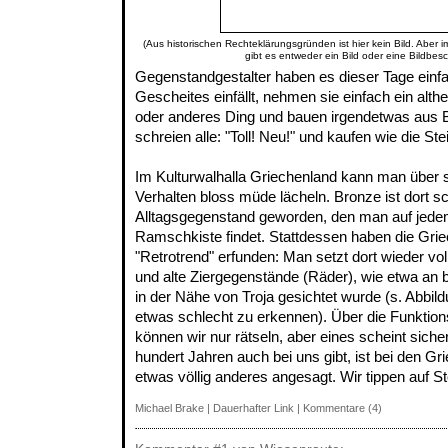
(Aus historischen Rechteklärungsgründen ist hier kein Bild. Aber 
gibt es entweder ein Bild oder eine Bildbes
Gegenstandgestalter haben es dieser Tage einf
Gescheites einfällt, nehmen sie einfach ein al
oder anderes Ding und bauen irgendetwas aus 
schreien alle: "Toll! Neu!" und kaufen wie die S
Im Kulturwalhalla Griechenland kann man über 
Verhalten bloss müde lächeln. Bronze ist dort s
Alltagsgegenstand geworden, den man auf jedem
Ramschkiste findet. Stattdessen haben die Gri
"Retrotrend" erfunden: Man setzt dort wieder voll
und alte Ziergegenstände (Räder), wie etwa an 
in der Nähe von Troja gesichtet wurde (s. Abbild
etwas schlecht zu erkennen). Über die Funktio
können wir nur rätseln, aber eines scheint siche
hundert Jahren auch bei uns gibt, ist bei den G
etwas völlig anderes angesagt. Wir tippen auf S
Michael Brake
|
Dauerhafter Link
|
Kommentare (4)