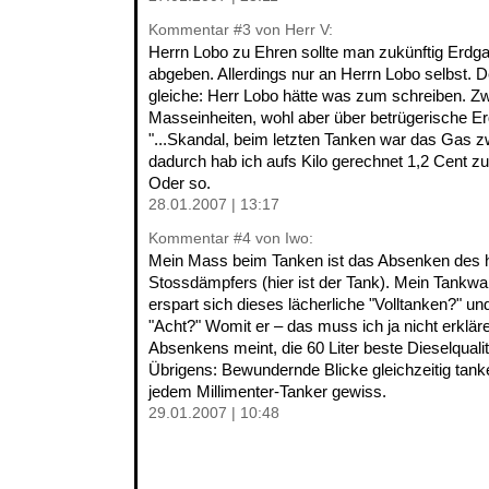
Kommentar
#3
von Herr V:
Herrn Lobo zu Ehren sollte man zukünftig Erdga
abgeben. Allerdings nur an Herrn Lobo selbst. D
gleiche: Herr Lobo hätte was zum schreiben. Zw
Masseinheiten, wohl aber über betrügerische E
"...Skandal, beim letzten Tanken war das Gas 
dadurch hab ich aufs Kilo gerechnet 1,2 Cent zuv
Oder so.
28.01.2007 | 13:17
Kommentar
#4
von Iwo:
Mein Mass beim Tanken ist das Absenken des h
Stossdämpfers (hier ist der Tank). Mein Tankwar
erspart sich dieses lächerliche "Volltanken?" und
"Acht?" Womit er – das muss ich ja nicht erkläre
Absenkens meint, die 60 Liter beste Dieselquali
Übrigens: Bewundernde Blicke gleichzeitig tan
jedem Millimenter-Tanker gewiss.
29.01.2007 | 10:48