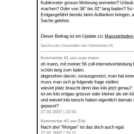
Kubikmeter grosse Wohnung anmieten? Urlaub
machen? Oder von 38° bis 32° lang baden? So w
Erdgasgefährt bereits beim Auftanken bringen, al
Sache gelohnt.
Dieser Beitrag ist ein Update zu:
Masseinheiten 
Sascha Lobo
|
Dauerhafter Link
|
Kommentare (4)
Kommentar
#1
von uran mann:
oh mann, mit meiner 56 zoll-internetverbindung 
schön lang zum laden.
abgesehen davon, vorausgesetzt, man hat ein
muss man sich ja folgende frage stellen:
wieviel platz braucht denn das kilo jetzt genau?
ist ein kilo erdgas grösser oder kleiner als ein k
und wieviel kilo benzin haben eigentlich damals 
gepasst?
27.01.2007 | 22:01
Kommentar
#2
von Erik:
Nach drei "Morgan" ist das doch auch egal.
27.01.2007 | 23:11