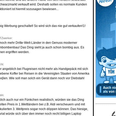
chwarzmarkt verkauft wird. Deshalb sollen es normale Kunden
ktioniert ist hiermit sozusagen bewiesen...
nig Werbung geschaltet! So wird sich das nie gut verkaufen!1!
Zwerker:
n noch mehr Dritte-Welt-Länder in den Genuss moderner
ombombenbau! Das Ding sieht ja auch schon bombig aus. Es
en ergriffen werden.
ht:
 angeblich bei Flugreisen nicht mehr als Handgepäck mit sich
gebene Koffer bei Reisen in die Vereinigten Staaten von Amerika
ieβen. Wie soll man solch ein Gerät dann noch vor Diebstahl
in:
lich auch nur ein Fünkchen realistisch, würden sie das Ding
lten Preis in 1.Weltländern bei z.B. Aldi verscheuern und mit
ulierten 3. Weltpreis sogar noch döppen können. Das hiesige,
riat würde sich über den immer noch recht billigen Laptop