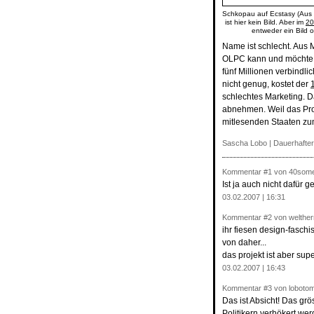
Schkopau auf Ecstasy (Aus 
ist hier kein Bild. Aber im
20
entweder ein Bild 
Name ist schlecht. Aus 
OLPC kann und möchte n
fünf Millionen verbindl
nicht genug, kostet der
schlechtes Marketing. D
abnehmen. Weil das Proj
mitlesenden Staaten zu
Sascha Lobo
|
Dauerhafter
Kommentar
#1
von 40some
Ist ja auch nicht dafür 
03.02.2007 | 16:31
Kommentar
#2
von welther
ihr fiesen design-faschi
von daher...
das projekt ist aber supe
03.02.2007 | 16:43
Kommentar
#3
von lobotom
Das ist Absicht! Das grö
Politikern verhökert we