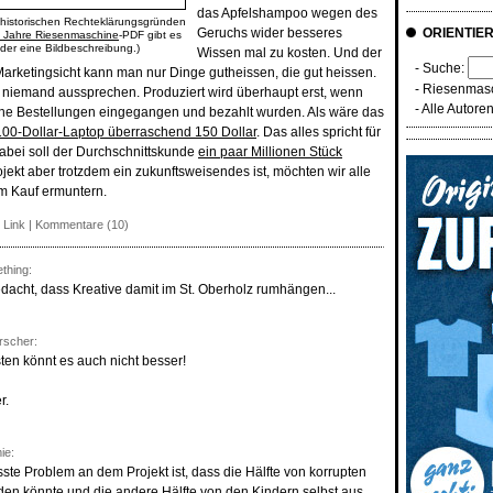
das Apfelshampoo wegen des
historischen Rechteklärungsgründen
Geruchs wider besseres
ORIENTIE
 Jahre Riesenmaschine
-PDF gibt es
oder eine Bildbeschreibung.)
Wissen mal zu kosten. Und der
- Suche:
Marketingsicht kann man nur Dinge gutheissen, die gut heissen.
-
Riesenmasc
iemand aussprechen. Produziert wird überhaupt erst, wenn
-
Alle Autore
iche Bestellungen eingegangen und bezahlt wurden. Als wäre das
100-Dollar-Laptop überraschend 150 Dollar
. Das alles spricht für
abei soll der Durchschnittskunde
ein paar Millionen Stück
ekt aber trotzdem ein zukunftsweisendes ist, möchten wir alle
m Kauf ermuntern.
 Link
|
Kommentare (10)
thing:
gedacht, dass Kreative damit im St. Oberholz rumhängen...
rscher:
sten könnt es auch nicht besser!
r.
ie:
sste Problem an dem Projekt ist, dass die Hälfte von korrupten
rden könnte und die andere Hälfte von den Kindern selbst aus