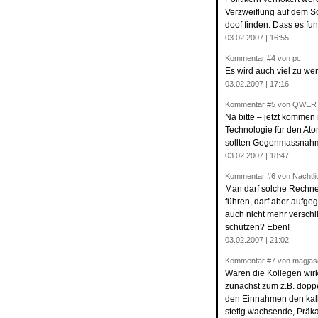
Verzweiflung auf dem S
doof finden. Dass es fun
03.02.2007 | 16:55
Kommentar
#4
von pc:
Es wird auch viel zu we
03.02.2007 | 17:16
Kommentar
#5
von QWERT
Na bitte – jetzt komme
Technologie für den At
sollten Gegenmassnahm
03.02.2007 | 18:47
Kommentar
#6
von Nachtlic
Man darf solche Rechner
führen, darf aber aufge
auch nicht mehr verschl
schützen? Eben!
03.02.2007 | 21:02
Kommentar
#7
von magjase
Wären die Kollegen wirk
zunächst zum z.B. doppe
den Einnahmen den kalk
stetig wachsende, Präka