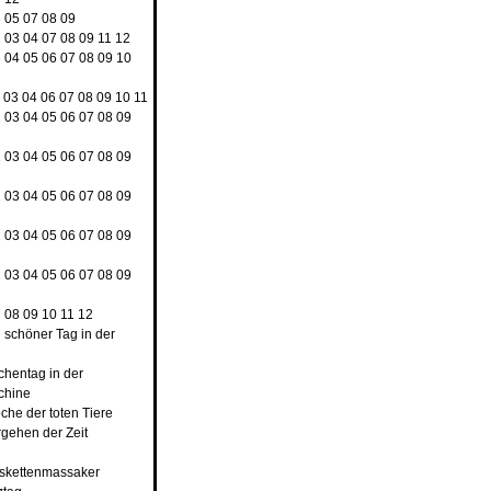
3
05
07
08
09
2
03
04
07
08
09
11
12
3
04
05
06
07
08
09
10
03
04
06
07
08
09
10
11
2
03
04
05
06
07
08
09
2
03
04
05
06
07
08
09
2
03
04
05
06
07
08
09
2
03
04
05
06
07
08
09
2
03
04
05
06
07
08
09
7
08
09
10
11
12
n schöner Tag in der
rchentag in der
chine
che der toten Tiere
rgehen der Zeit
nskettenmassaker