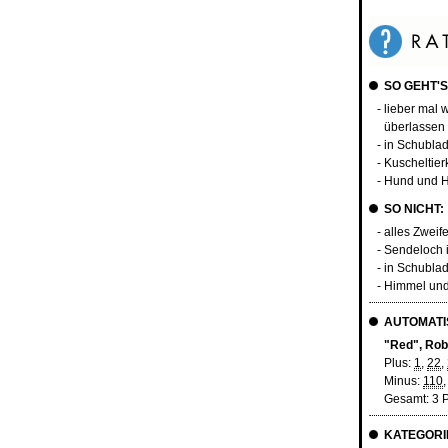
SO GEHT'S
- lieber mal
überlassen
- in Schubla
- Kuscheltier
- Hund und 
SO NICHT:
- alles Zweif
- Sendeloch 
- in Schubla
- Himmel un
AUTOMATIS
"Red", Rob
Plus:
1
,
22
,
Minus:
110
Gesamt: 3 
KATEGORI