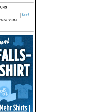
RUNG
hine Shuffle
n