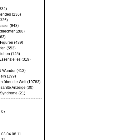
834)
tendes
(236)
325)
besser
(943)
chlechter
(288)
63)
 Figuren
(439)
fen
(553)
iehen
(145)
Essenzielles
(319)
d Wunder
(412)
heln
(199)
n über die Welt
(19783)
ezahlte Anzeige
(30)
d Syndrome
(21)
4
07
8
2
03
04
08
11
9
12