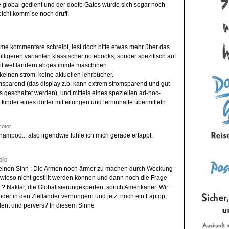
 global gedient und der doofe Gates würde sich sogar noch
eicht komm´se noch druff.
mme kommentare schreibt, lest doch bitte etwas mehr über das
billigeren varianten klassischer notebooks, sonder spezifisch auf
rittweltländern abgestimmte maschinen.
 keinen strom, keine aktuellen lehrbücher.
omsparend (das display z.b. kann extrem stromsparend und gut
s geschaltet werden), und mittels eines speziellen ad-hoc-
inder eines dorfer mitteilungen und lerninhalte übermitteln.
otor:
hampoo... also irgendwie fühle ich mich gerade ertappt.
llo:
 einen Sinn : Die Armen noch ärmer zu machen durch Weckung
wieso nicht gestillt werden können und dann noch die Frage
? Naklar, die Globalisierungexperten, sprich Amerikaner. Wir
nder in den Zielländer verhungern und jetzt noch ein Laptop,
dent und pervers? In diesem Sinne