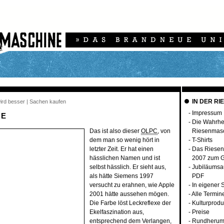
IN DER RI
 wird besser | Sachen kaufen
-
Impressum
ME
-
Die Wahrhei
Das ist also dieser
OLPC
, von
Riesenmas
dem man so wenig hört in
-
T-Shirts
letzter Zeit. Er hat einen
-
Das Riesen
hässlichen Namen und ist
2007 zum G
selbst hässlich. Er sieht aus,
-
Jubiläumsa
als hätte Siemens 1997
PDF
versucht zu erahnen, wie Apple
-
In eigener 
2001 hätte aussehen mögen.
-
Alle Termin
Die Farbe löst Leckreflexe der
-
Kulturprodu
Ekelfaszination aus,
-
Preise
entsprechend dem Verlangen,
-
Rundherum