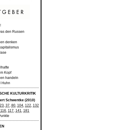
:
 was den Russen
den denken
kapitalismus
Hase
elhafte
im Kopf
den handeln
d Huhn
CHE KULTURKRITIK
ert Schwentke (2010)
23
,
37
,
80
,
104
,
122
,
132
,
116
,
117
,
141
,
181
Punkte
EN