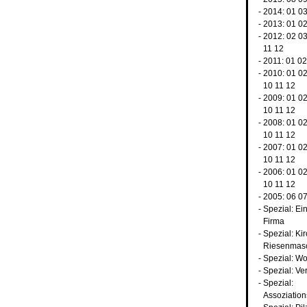
- 2014:
01
0
- 2013:
01
0
- 2012:
02
0
11
12
- 2011:
01
02
- 2010:
01
0
10
11
12
- 2009:
01
0
10
11
12
- 2008:
01
0
10
11
12
- 2007:
01
0
10
11
12
- 2006:
01
0
10
11
12
- 2005:
06
0
-
Spezial: Ei
Firma
-
Spezial: Ki
Riesenmas
-
Spezial: Wo
-
Spezial: Ve
-
Spezial:
Assoziatio