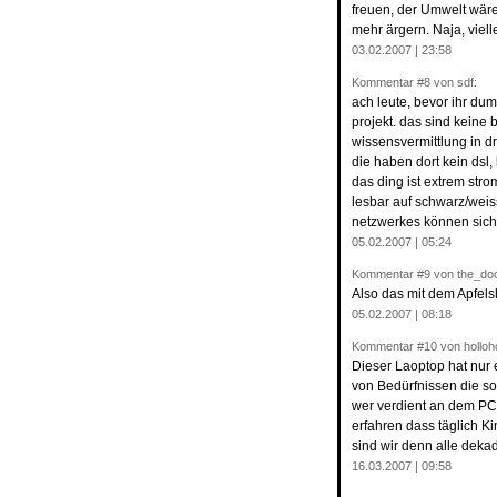
freuen, der Umwelt wäre
mehr ärgern. Naja, viell
03.02.2007 | 23:58
Kommentar
#8
von sdf:
ach leute, bevor ihr du
projekt. das sind keine 
wissensvermittlung in d
die haben dort kein dsl,
das ding ist extrem str
lesbar auf schwarz/weis
netzwerkes können sich k
05.02.2007 | 05:24
Kommentar
#9
von the_doc
Also das mit dem Apfels
05.02.2007 | 08:18
Kommentar
#10
von holloho
Dieser Laoptop hat nur
von Bedürfnissen die so
wer verdient an dem PC 
erfahren dass täglich Ki
sind wir denn alle deka
16.03.2007 | 09:58