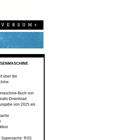
ESENMASCHINE
t über die
chine
maschine-Buch von
ratis-Download
usgabe von 2025 als
Sache
e
ktion
 Supersache: RSS