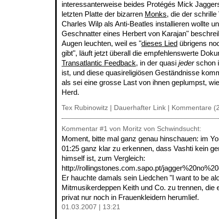
interessanterweise beides Protégés Mick Jaggers
letzten Platte der bizarren
Monks
, die der schril
Charles Wilp als Anti-Beatles installieren wollte u
Geschnatter eines Herbert von Karajan" beschrei
Augen leuchten, weil es "
dieses Lied
übrigens noch
gibt", läuft jetzt überall die empfehlenswerte Do
Transatlantic Feedback
, in der quasi
jeder
schon 
ist, und diese quasireligiösen Geständnisse komm
als sei eine grosse Last von ihnen geplumpst, w
Herd.
Tex Rubinowitz |
Dauerhafter Link
|
Kommentare (2
Kommentar
#1
von Moritz von Schwindsucht:
Moment, bitte mal ganz genau hinschauen: im Yout
01:25 ganz klar zu erkennen, dass Vashti kein ge
himself ist, zum Vergleich:
http://rollingstones.com.sapo.pt/jagger%20no%2
Er hauchte damals sein Liedchen "I want to be al
Mitmusikerdeppen Keith und Co. zu trennen, die 
privat nur noch in Frauenkleidern herumlief.
01.03.2007 | 13:21