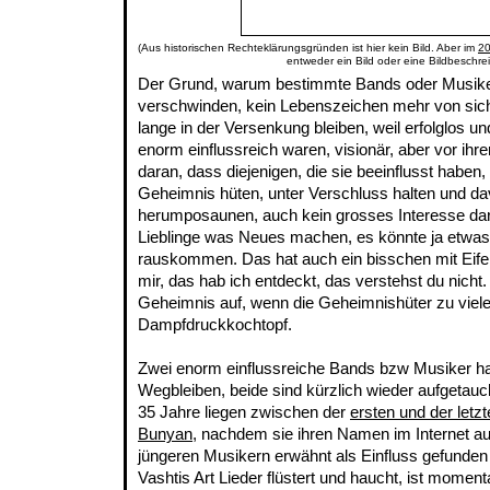
(Aus historischen Rechteklärungsgründen ist hier kein Bild. Aber im
20
entweder ein Bild oder eine Bildbeschre
Der Grund, warum bestimmte Bands oder Musik
verschwinden, kein Lebenszeichen mehr von sic
lange in der Versenkung bleiben, weil erfolglos un
enorm einflussreich waren, visionär, aber vor ihrer 
daran, dass diejenigen, die sie beeinflusst haben, 
Geheimnis hüten, unter Verschluss halten und da
herumposaunen, auch kein grosses Interesse dar
Lieblinge was Neues machen, es könnte ja etwa
rauskommen. Das hat auch ein bisschen mit Eifer
mir, das hab ich entdeckt, das verstehst du nicht.
Geheimnis auf, wenn die Geheimnishüter zu viele
Dampfdruckkochtopf.
Zwei enorm einflussreiche Bands bzw Musiker ha
Wegbleiben, beide sind kürzlich wieder aufgetauch
35 Jahre liegen zwischen der
ersten und der letzt
Bunyan
, nachdem sie ihren Namen im Internet auf
jüngeren Musikern erwähnt als Einfluss gefunden h
Vashtis Art Lieder flüstert und haucht, ist moment