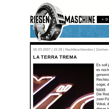
05.03.2007 | 15:28 | Nachtleuchtendes | Zeiche
LA TERRA TREMA
Es soll 
es noch
genomm
Rechtsc
sogar, 
kennt
.
Die Red
zwei Pü
Vokal, d
dieser I