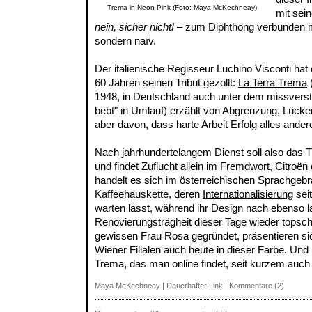
Trema in Neon-Pink (Foto: Maya McKechneay)
mit sei
nein, sicher nicht!
– zum Diphthong verbünden ma
sondern naïv.
Der italienische Regisseur Luchino Visconti ha
60 Jahren seinen Tribut gezollt:
La Terra Trema
(
1948, in Deutschland auch unter dem missverstä
bebt" in Umlauf) erzählt von Abgrenzung, Lücken
aber davon, dass harte Arbeit Erfolg alles andere
Nach jahrhundertelangem Dienst soll also das 
und findet Zuflucht allein im Fremdwort, Citroën 
handelt es sich im österreichischen Sprachgeb
Kaffeehauskette, deren
Internationalisierung
seit
warten lässt, während ihr Design nach ebenso l
Renovierungsträgheit dieser Tage wieder topsch
gewissen Frau Rosa gegründet, präsentieren si
Wiener Filialen auch heute in dieser Farbe. Un
Trema, das man online findet, seit kurzem auc
Maya McKechneay
|
Dauerhafter Link
|
Kommentare (2)