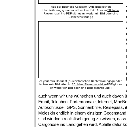
Aus der Business-Kollektion (Aus historischen
Rechteklärungsgründen ist hier kein Bild. Aber im
20 Jahre
Riesenmaschine
-PDF gibt es entweder ein Bild oder eine
Bildbeschreibung.)
At your own Request (Aus historischen Rechteklärungsgründen
ist hier kein Bild. Aber im
20 Jahre Riesenmaschine
-PDF gibt es
entweder ein Bild oder eine Bildbeschreibung.)
auch wenn wir uns wünschen und auch davon üb
Email, Telephon, Portemonnaie, Internet, MacBoo
Autoschlüssel, GPS, Sonnenbrille, Reisepass, i
Moleskin endlich in einem einzigen Gegenstand 
sind wir doch realistisch genug zu wissen, das
Cargohose ins Land gehen wird. Abhilfe dafür 