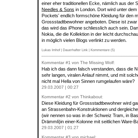
einer eher traditionellen Ecke, nämlich aus der
Needles & Sons
in London. Dort wird unter dem
Pockets' endlich formschöne Kleidung für den 
Grossstadtbewohner angeboten. Diese ist zwar 
das wird das iPhone schliesslich auch sein. Da
Nokia, die die Kollektion in der leicht durchscha
in möglich vielen Blogs verlinkt zu werden.
Lukas Imhof
|
Dauerhafter Link
|
Kommentare (5)
Kommentar
#1
von The Missing Wolf:
Hab ich das dann falsch verstanden, dass die 
sehr langen, viralen Anlauf nimmt, und mit so
nicht mal Hella von Sinnen rumgelaufen wäre?
29.03.2007 | 00:27
Kommentar
#2
von Thinkabout:
Diese Kleidung für Grossstadtbewohner wird g
an Strassenbahn-Konstruktionen und dergleichen
(wir nennen so was in der Schweiz Tram, in Bas
Drämmli)in einer-Kolonne mit seitlichen Ware-Ba
29.03.2007 | 01:27
Kommentar
#3
von michael: