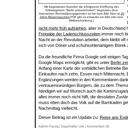
Mit begeisterten Ausrufen die erfolgreiche Eröffnung des
Volksratgebers "Berlin zeitverschoben" begrüssen (Aus
historischen Rechteklärungsgründen ist hier kein Bild. Aber im
20
Jahre Riesenmaschine
-PDF gibt es entweder ein Bild oder eine
Bildbeschreibung.)
nicht mehr früh aufstehen
, aber in Deutschland 
Freigabe der Ladenschlusszeiten
immer noch bit
Nacht an der Revolution arbeitet, dem bleibt oft 
sich von Döner und schuhsohlenartigem Börek 
Da die freundliche Firma Google seit einigen Ta
Google Maps ermöglicht, gibt es unter
Berlin ze
Anfang einer Karte der vorbildlichen Betriebe B
Einkaufen nach zehn, Essen nach Mitternacht, 
Ergänzungen werden in den Kommentaren dan
vertrauenswürdigen Bürgern, die zu dem Them
händigen wir auf Wunsch auch die Kartenzuga
alles immer noch nicht hilft, die desolaten Zust
muss eben doch das Volk auf die Barrikaden g
Nachmittag vielleicht.
Dieser Beitrag ist ein Update zu:
Reise ans End
Kathrin Passig
|
Dauerhafter Link
|
Kommentare (8)