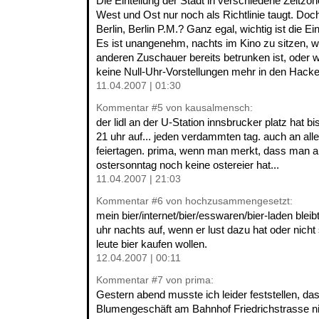
Die Einteilung der Stadt in verschiedene Zeitzo
West und Ost nur noch als Richtlinie taugt. Do
Berlin, Berlin P.M.? Ganz egal, wichtig ist die E
Es ist unangenehm, nachts im Kino zu sitzen, w
anderen Zuschauer bereits betrunken ist, oder 
keine Null-Uhr-Vorstellungen mehr in den Hac
11.04.2007 | 01:30
Kommentar
#5
von kausalmensch:
der lidl an der U-Station innsbrucker platz hat bi
21 uhr auf... jeden verdammten tag. auch an all
feiertagen. prima, wenn man merkt, dass man 
ostersonntag noch keine ostereier hat...
11.04.2007 | 21:03
Kommentar
#6
von hochzusammengesetzt:
mein bier/internet/bier/esswaren/bier-laden ble
uhr nachts auf, wenn er lust dazu hat oder nicht
leute bier kaufen wollen.
12.04.2007 | 00:11
Kommentar
#7
von prima:
Gestern abend musste ich leider feststellen, d
Blumengeschäft am Bahnhof Friedrichstrasse nic