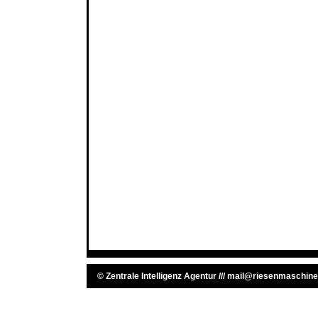
©
Zentrale Intelligenz Agentur
///
mail@riesenmaschine