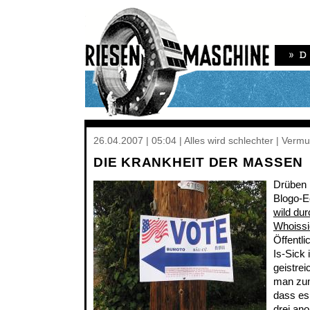
26.04.2007 | 05:04 | Alles wird schlechter | Verm
DIE KRANKHEIT DER MASSEN
Drüben 
Blogo-E
wild du
Whoissi
Öffentli
Is-Sick 
geistrei
man zum
dass es
drei an