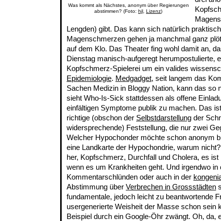
Was kommt als Nächstes, anonym über Regierungen
Kopfsch
abstimmen? (Foto:
hjl
,
Lizenz
)
Magensc
Lengden) gibt. Das kann sich natürlich praktisch
Magenschmerzen gehen ja manchmal ganz plötzl
auf dem Klo. Das Theater fing wohl damit an, d
Dienstag manisch-aufgeregt herumpostulierte, e
Kopfschmerz-Spielerei um ein valides wissensch
Epidemiologie
.
Medgadget
, seit langem das Ko
Sachen Medizin in Bloggy Nation, kann das so n
sieht Who-Is-Sick stattdessen als offene Einla
einfältigen Symptome publik zu machen. Das ist
richtige (obschon der
Selbstdarstellung
der Sch
widersprechende) Feststellung, die nur zwei G
Welcher Hypochonder möchte schon anonym bl
eine Landkarte der Hypochondrie, warum nicht
her, Kopfschmerz, Durchfall und Cholera, es ist 
wenn es um Krankheiten geht. Und irgendwo in
Kommentarschlünden oder auch in der
kongeni
Abstimmung über
Verbrechen in Grossstädten
s
fundamentale, jedoch leicht zu beantwortende F
usergenerierte Weisheit der Masse schon sein
Beispiel durch ein Google-Öhr zwängt. Oh, da, 