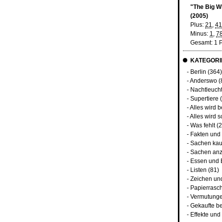
"The Big W
(2005)
Plus:
21
,
41
Minus:
1
,
7
Gesamt: 1 
KATEGORI
-
Berlin
(364)
-
Anderswo
(
-
Nachtleuch
-
Supertiere
(
-
Alles wird 
-
Alles wird s
-
Was fehlt
(2
-
Fakten und
-
Sachen kau
-
Sachen anz
-
Essen und 
-
Listen
(81)
-
Zeichen un
-
Papierrasc
-
Vermutunge
-
Gekaufte b
-
Effekte un