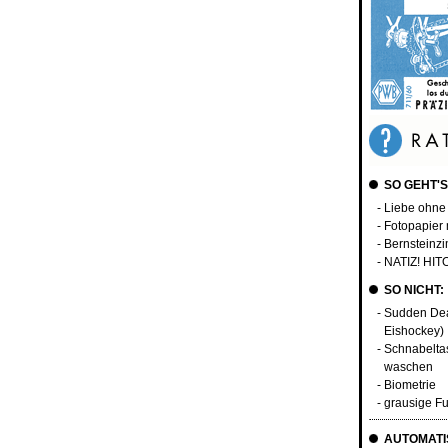
SO GEHT'S
- Liebe ohn
- Fotopapier 
- Bernsteinz
- NATIZ! HI
SO NICHT:
- Sudden Dea
Eishockey)
- Schnabelta
waschen
- Biometrie
- grausige F
AUTOMATIS