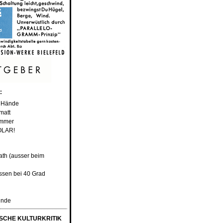
:
e Hände
matt
immer
TOLAR!
th (ausser beim
ssen bei 40 Grad
unde
CHE KULTURKRITIK