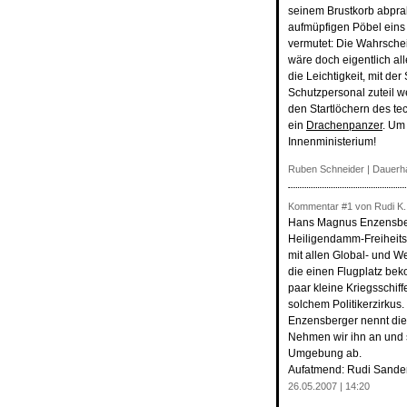
seinem Brustkorb abpral
aufmüpfigen Pöbel eins
vermutet: Die Wahrschei
wäre doch eigentlich al
die Leichtigkeit, mit de
Schutzpersonal zuteil w
den Startlöchern des tec
ein
Drachenpanzer
. Um
Innenministerium!
Ruben Schneider |
Dauerha
Kommentar
#1
von Rudi K. 
Hans Magnus Enzensber
Heiligendamm-Freiheits
mit allen Global- und We
die einen Flugplatz beko
paar kleine Kriegsschif
solchem Politikerzirkus.
Enzensberger nennt dies
Nehmen wir ihn an und 
Umgebung ab.
Aufatmend: Rudi Sande
26.05.2007 | 14:20