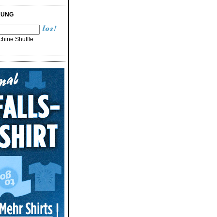
RUNG
hine Shuffle
n