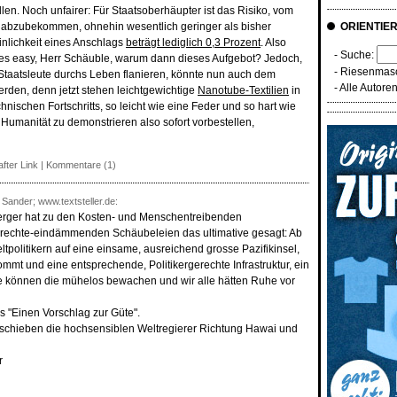
len. Noch unfairer: Für Staatsoberhäupter ist das Risiko, vom
 abzubekommen, ohnehin wesentlich geringer als bisher
ORIENTIE
nlichkeit eines Anschlags
beträgt lediglich 0,3 Prozent
. Also
- Suche:
les easy, Herr Schäuble, warum dann dieses Aufgebot? Jedoch,
-
Riesenmasc
r Staatsleute durchs Leben flanieren, könnte nun auch dem
-
Alle Autore
erden, denn jetzt stehen leichtgewichtige
Nanotube-Textilien
in
hnischen Fortschritts, so leicht wie eine Feder und so hart wie
 Humanität zu demonstrieren also sofort vorbestellen,
fter Link
|
Kommentare (1)
Sander; www.textsteller.de:
ger hat zu den Kosten- und Menschentreibenden
rechte-eindämmenden Schäubeleien das ultimative gesagt: Ab
ltpolitikern auf eine einsame, ausreichend grosse Pazifikinsel,
mmt und eine entsprechende, Politikergerechte Infrastruktur, ein
fe können die mühelos bewachen und wir alle hätten Ruhe vor
 "Einen Vorschlag zur Güte".
schieben die hochsensiblen Weltregierer Richtung Hawai und
r