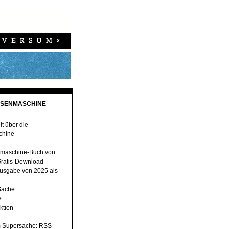
ESENMASCHINE
t über die
chine
maschine-Buch von
ratis-Download
usgabe von 2025 als
Sache
e
ktion
 Supersache: RSS