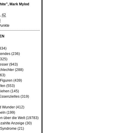
hite", Mark Mylod
,
42
8
Punkte
EN
834)
tendes
(236)
325)
besser
(943)
chlechter
(288)
63)
 Figuren
(439)
fen
(553)
iehen
(145)
Essenzielles
(319)
d Wunder
(412)
heln
(199)
n über die Welt
(19783)
ezahlte Anzeige
(30)
d Syndrome
(21)