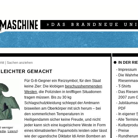
IN DER RI
ehlt | Sachen anziehen
-
Impressum
 LEICHTER GEMACHT
-
Die Wahrhei
Für G-8-Gegner ein Reizsymbol, für den Staat
Riesenmas
keine Zier: Die klobigen
beschusshemmenden
-
T-Shirts
Westen
, die Polizisten in kniffligen Situationen
-
Das Riesen
tragen müssen. Bis zu 30 kg
2007 zum G
Schlagschutzkleidung schleppt der Amtmann
-
Jubiläumsa
bisweilen am Oberkörper mit sich herum – bei
PDF
den sommerlichen Temperaturen in
-
In eigener 
Heiligendamm sicher keine Freude, und nicht
-
Alle Termin
jeder kann sich eine kugelsichere Weste in Form
-
Kulturprodu
ft weniger
eines klimatisierten Papamobils leisten oder lässt
-
Preise
edia
,
Lizenz
)
wie der ugandische Diktator Idi Amin Bomben an
-
Rundherum