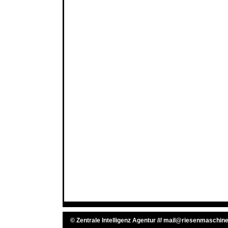
©
Zentrale Intelligenz Agentur
///
mail@riesenmaschine