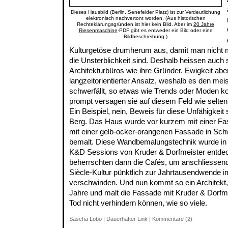
Dieses Hausbild (Berlin, Senefelder Platz) ist zur Verdeutlichung
elektronisch nachvertont worden. (Aus historischen
Rechteklärungsgründen ist hier kein Bild. Aber im
20 Jahre
Riesenmaschine
-PDF gibt es entweder ein Bild oder eine
Bildbeschreibung.)
Kulturgetöse drumherum aus, damit man nicht mer
die Unsterblichkeit sind. Deshalb heissen auch 
Architekturbüros wie ihre Gründer. Ewigkeit aber
langzeitorientierter Ansatz, weshalb es den mei
schwerfällt, so etwas wie Trends oder Moden ko
prompt versagen sie auf diesem Feld wie selten v
Ein Beispiel, nein, Beweis für diese Unfähigkeit 
Berg. Das Haus wurde vor kurzem mit einer F
mit einer gelb-ocker-orangenen Fassade in S
bemalt. Diese Wandbemalungstechnik wurde in Be
K&D Sessions von Kruder & Dorfmeister entdeck
beherrschten dann die Cafés, um anschliessend a
Siècle-Kultur pünktlich zur Jahrtausendwende i
verschwinden. Und nun kommt so ein Architekt, 
Jahre und malt die Fassade mit Kruder & Dorfmei
Tod nicht verhindern können, wie so viele.
Sascha Lobo
|
Dauerhafter Link
|
Kommentare (2)