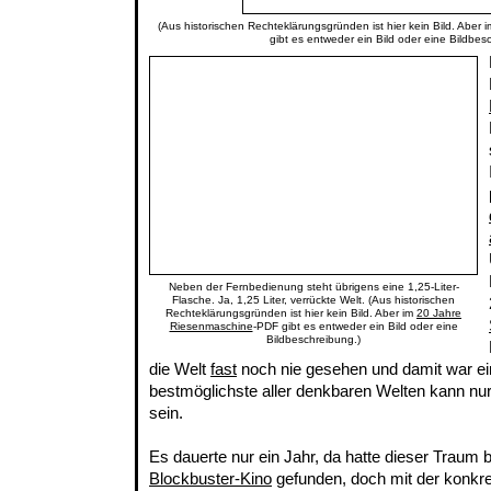
(Aus historischen Rechteklärungsgründen ist hier kein Bild. Aber 
gibt es entweder ein Bild oder eine Bildbes
Neben der Fernbedienung steht übrigens eine 1,25-Liter-
Flasche. Ja, 1,25 Liter, verrückte Welt. (Aus historischen
Rechteklärungsgründen ist hier kein Bild. Aber im
20 Jahre
Riesenmaschine
-PDF gibt es entweder ein Bild oder eine
Bildbeschreibung.)
die Welt
fast
noch nie gesehen und damit war ein
bestmöglichste aller denkbaren Welten kann nu
sein.
Es dauerte nur ein Jahr, da hatte dieser Traum 
Blockbuster-Kino
gefunden, doch mit der konkr