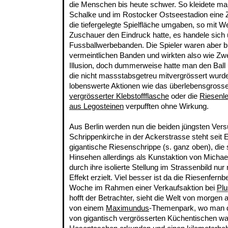
die Menschen bis heute schwer. So kleidete man
Schalke und im Rostocker Ostseestadion eine Z
die tiefergelegte Spielfläche umgaben, so mit 
Zuschauer den Eindruck hatte, es handele sich
Fussballwerbebanden. Die Spieler waren aber bl
vermeintlichen Banden und wirkten also wie Zwe
Illusion, doch dummerweise hatte man den Ball 
die nicht massstabsgetreu mitvergrössert wurde
lobenswerte Aktionen wie das überlebensgross
vergrösserter Klebstoffflasche
oder die
Riesenle
aus Legosteinen
verpufften ohne Wirkung.
Aus Berlin werden nun die beiden jüngsten Vers
Schrippenkirche in der Ackerstrasse steht seit 
gigantische Riesenschrippe (s. ganz oben), die
Hinsehen allerdings als Kunstaktion von Michae
durch ihre isolierte Stellung im Strassenbild n
Effekt erzielt. Viel besser ist da die Riesenfer
Woche im Rahmen einer Verkaufsaktion bei
Plu
hofft der Betrachter, sieht die Welt von morgen 
von einem
Maximundus
-Themenpark, wo man d
von gigantisch vergrösserten Küchentischen wa