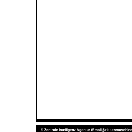
©
Zentrale Intelligenz Agentur
///
mail@riesenmaschine