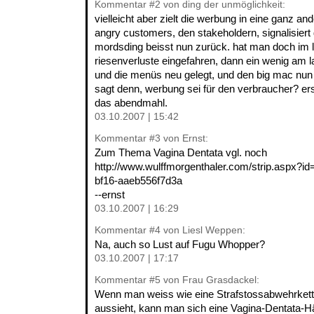
Kommentar
#2
von ding der unmöglichkeit:
vielleicht aber zielt die werbung in eine ganz an
angry customers, den stakeholdern, signalisiert
mordsding beisst nun zurück. hat man doch im l
riesenverluste eingefahren, dann ein wenig am
und die menüs neu gelegt, und den big mac nun 
sagt denn, werbung sei für den verbraucher? er
das abendmahl.
03.10.2007 | 15:42
Kommentar
#3
von Ernst:
Zum Thema Vagina Dentata vgl. noch
http://www.wulffmorgenthaler.com/strip.aspx?i
bf16-aaeb556f7d3a
--ernst
03.10.2007 | 16:29
Kommentar
#4
von Liesl Weppen:
Na, auch so Lust auf Fugu Whopper?
03.10.2007 | 17:17
Kommentar
#5
von Frau Grasdackel:
Wenn man weiss wie eine Strafstossabwehrkett
aussieht, kann man sich eine Vagina-Dentata-H