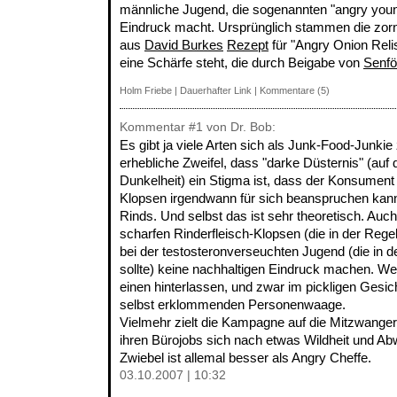
männliche Jugend, die sogenannten "angry youn
Eindruck macht. Ursprünglich stammen die zorn
aus
David Burkes
Rezept
für "Angry Onion Relis
eine Schärfe steht, die durch Beigabe von
Senfö
Holm Friebe
|
Dauerhafter Link
|
Kommentare (5)
Kommentar
#1
von Dr. Bob:
Es gibt ja viele Arten sich als Junk-Food-Junkie
erhebliche Zweifel, dass "darke Düsternis" (auf
Dunkelheit) ein Stigma ist, dass der Konsument 
Klopsen irgendwann für sich beanspruchen kann
Rinds. Und selbst das ist sehr theoretisch. Auc
scharfen Rinderfleisch-Klopsen (die in der Rege
bei der testosteronverseuchten Jugend (die in d
sollte) keine nachhaltigen Eindruck machen. We
einen hinterlassen, und zwar im pickligen Gesic
selbst erklommenden Personenwaage.
Vielmehr zielt die Kampagne auf die Mitzwanger b
ihren Bürojobs sich nach etwas Wildheit und A
Zwiebel ist allemal besser als Angry Cheffe.
03.10.2007 | 10:32