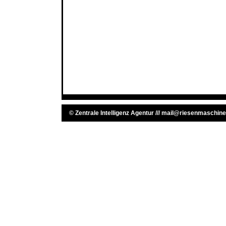
©
Zentrale Intelligenz Agentur
///
mail@riesenmaschine