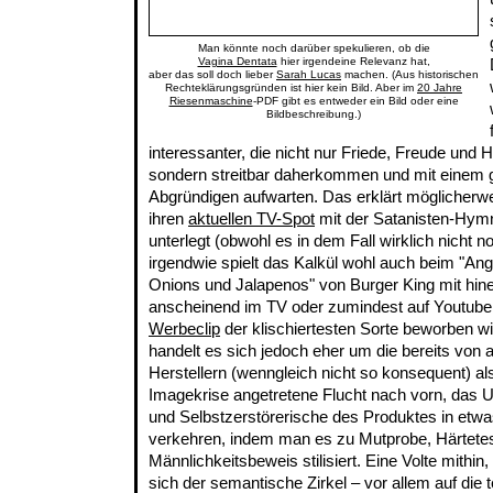
Man könnte noch darüber spekulieren, ob die
Vagina Dentata
hier irgendeine Relevanz hat,
aber das soll doch lieber
Sarah Lucas
machen. (Aus historischen
Rechteklärungsgründen ist hier kein Bild. Aber im
20 Jahre
Riesenmaschine
-PDF gibt es entweder ein Bild oder eine
Bildbeschreibung.)
interessanter, die nicht nur Friede, Freude und
sondern streitbar daherkommen und mit einem
Abgründigen aufwarten. Das erklärt möglicherw
ihren
aktuellen TV-Spot
mit der Satanisten-Hymne
unterlegt (obwohl es in dem Fall wirklich nicht n
irgendwie spielt das Kalkül wohl auch beim "An
Onions und Jalapenos" von Burger King mit hine
anscheinend im TV oder zumindest auf Youtube
Werbeclip
der klischiertesten Sorte beworben w
handelt es sich jedoch eher um die bereits von
Herstellern (wenngleich nicht so konsequent) a
Imagekrise angetretene Flucht nach vorn, das 
und Selbstzerstörerische des Produktes in etw
verkehren, indem man es zu Mutprobe, Härtete
Männlichkeitsbeweis stilisiert. Eine Volte mithin,
sich der semantische Zirkel – vor allem auf die