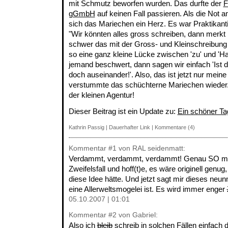
mit Schmutz beworfen wurden. Das durfte der
F
gGmbH
auf keinen Fall passieren. Als die Not a
sich das Mariechen ein Herz. Es war Praktikanti
"Wir könnten alles gross schreiben, dann merkt
schwer das mit der Gross- und Kleinschreibung 
so eine ganz kleine Lücke zwischen 'zu' und 'H
jemand beschwert, dann sagen wir einfach 'Ist 
doch auseinander!'. Also, das ist jetzt nur mein
verstummte das schüchterne Mariechen wieder. 
der kleinen Agentur!
Dieser Beitrag ist ein Update zu:
Ein schöner Ta
Kathrin Passig
|
Dauerhafter Link
|
Kommentare (4)
Kommentar
#1
von RAL seidenmatt:
Verdammt, verdammt, verdammt! Genau SO mac
Zweifelsfall und hoff(t)e, es wäre originell gen
diese Idee hätte. Und jetzt sagt mir dieses neu
eine Allerweltsmogelei ist. Es wird immer enger
05.10.2007 | 01:01
Kommentar
#2
von Gabriel:
Also ich
bleib
schreib in solchen Fällen einfach 