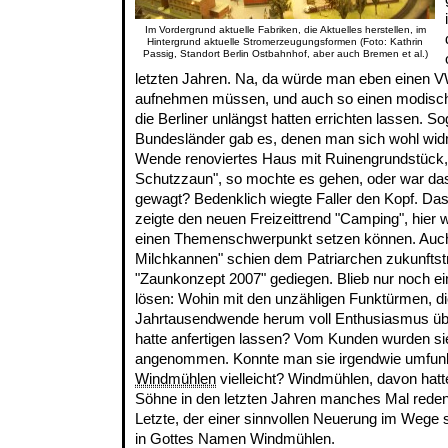
Im Vordergrund aktuelle Fabriken, die Aktuelles herstellen, im
Hintergrund aktuelle Stromerzeugungsformen (Foto: Kathrin
Passig, Standort Berlin Ostbahnhof, aber auch Bremen et al.)
letzten Jahren. Na, da würde man eben einen V
aufnehmen müssen, und auch so einen modisch
die Berliner unlängst hatten errichten lassen. S
Bundesländer gab es, denen man sich wohl wi
Wende renoviertes Haus mit Ruinengrundstück, 
Schutzzaun", so mochte es gehen, oder war da
gewagt? Bedenklich wiegte Faller den Kopf. Da
zeigte den neuen Freizeittrend "Camping", hier
einen Themenschwerpunkt setzen können. Auch
Milchkannen" schien dem Patriarchen zukunftstr
"Zaunkonzept 2007" gediegen. Blieb nur noch ei
lösen: Wohin mit den unzähligen Funktürmen, d
Jahrtausendwende herum voll Enthusiasmus übe
hatte anfertigen lassen? Vom Kunden wurden sie
angenommen. Konnte man sie irgendwie umfunkti
Windmühlen
vielleicht? Windmühlen, davon hatt
Söhne in den letzten Jahren manches Mal reden
Letzte, der einer sinnvollen Neuerung im Wege 
in Gottes Namen Windmühlen.