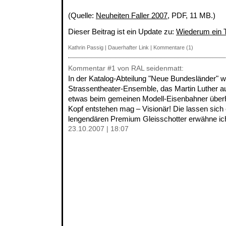
(Quelle:
Neuheiten Faller 2007
, PDF, 11 MB.)
Dieser Beitrag ist ein Update zu:
Wiederum ein T
Kathrin Passig
|
Dauerhafter Link
|
Kommentare (1)
Kommentar
#1
von RAL seidenmatt:
In der Katalog-Abteilung "Neue Bundesländer" w
Strassentheater-Ensemble, das Martin Luther auff
etwas beim gemeinen Modell-Eisenbahner überh
Kopf entstehen mag – Visionär! Die lassen sich e
lengendären Premium Gleisschotter erwähne ich 
23.10.2007 | 18:07